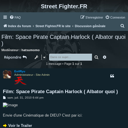
Street Fighter.FR
FAQ
S’enregistrer
Connexion
R
Index du forum
Street Fighter.FR le site
Discussion générale
e
Film: Space Pirate Captain Harlock ( Albator quoi
c
)
h
Modérateur :
hatsumomo
e
Rechercher
Recherche 
Répondre
r
1 message • Page
1
sur
1
c
EvilRyu
h
Administrateur - Site Admin
e
r
Film: Space Pirate Captain Harlock ( Albator quoi )
M
sam. juil. 31, 2010 6:44 pm
e
s
s
a
g
Envie d'une Cinématique de DIEU? C'est par ici:
e
Voir le Trailer