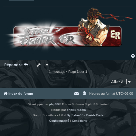
Répondre
1 message • Page
1
sur
1
Aller à
Index du forum
Heures au format
UTC+02:00
Développé par
phpBB
® Forum Software © phpBB Limited
Traduit par
phpBB-fr.com
Breizh Shoutbox v1.8.4
By Sylver35 - Breizh Code
Confidentialité
|
Conditions