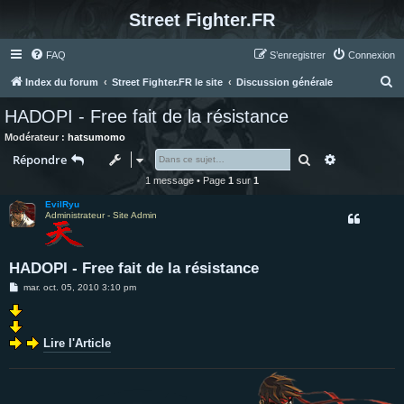
Street Fighter.FR
FAQ
S’enregistrer
Connexion
R
Index du forum
Street Fighter.FR le site
Discussion générale
e
HADOPI - Free fait de la résistance
c
Modérateur :
hatsumomo
h
Rechercher
Recherche 
Répondre
e
1 message • Page
1
sur
1
r
EvilRyu
c
Administrateur - Site Admin
h
e
HADOPI - Free fait de la résistance
r
M
mar. oct. 05, 2010 3:10 pm
e
s
s
a
g
Lire l'Article
e