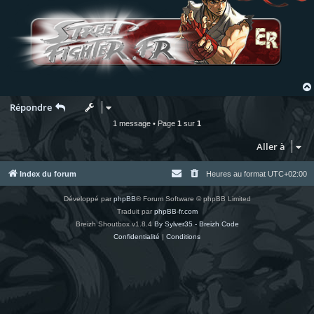
Répondre
1 message • Page
1
sur
1
Aller à
Index du forum
Heures au format
UTC+02:00
Développé par
phpBB
® Forum Software © phpBB Limited
Traduit par
phpBB-fr.com
Breizh Shoutbox v1.8.4
By Sylver35 - Breizh Code
Confidentialité
|
Conditions