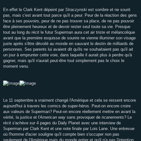
En effet le Clark Kent dépeint par
Straczynski
est sombre et ne sourit
pas, mais c'est avant tout parce qu'il a peur. Peur de la réaction des gens
face à ses pouvoirs, peur de ne pas trouver sa place, de ne pas pouvoir
être pleinement heureux et de devoir rester seul toute sa vie. Presque
tout au long du récit le futur Superman aura cet air triste et mélancolique
avant que la première esquisse de sourire ne vienne illuminer son visage
juste après s'être dévoilé au monde en sauvant le destin de milliards de
personnes. Ses parents lui avaient dit qu'ils ne souhaitaient pas qu'il ait
un jour à emprunter cette voie, dans laquelle il aurait plus à perdre qu'à
gagner, mais qu'il n'aurait peut-être tout simplement pas le choix le
moment venu.
Le 11 septembre a vraiment changé l'Amérique et cela se ressent encore
aujourd'hui à travers les comics de super-héros. Peut-on encore croire
aux valeurs de Superman? Peut-on encore réellement mettre en avant la
vérité, la justice et l'
American way
sans provoquer de ricanements? Le
récit s'achève sur 4 pages du Daily Planet avec une interview de
Superman par Clark Kent et une note finale par Lois Lane. Une entrevue
où l'homme d'acier souligne qu'il compte bien s'occuper non pas
seulement de l'Amérique mais du monde entier et qu'il n'a pas l'intention