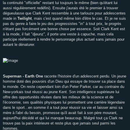
la continuité "officielle" restant lui toujours le même (bien qu'étant lui
aussi régulièrement redéfini). Ensuite j'aurais été le premier à trouver
dégueulasse que Clark Kent ressemble à une tarlouze pour adolescentes
made in
Twilight
, mais c'est quand même loin d'être le cas. Et je ne suis
pas du genre à faire le jeu des progressistes "in" à tout prix, le progrès
n'étant pas forcément une bonne chose par essence. Soit Clark Kent est
à la mode, il fait "djeunz", il porte une veste à capuche, mais cela
participe réellement à rendre le personnage plus actuel sans jamais pour
autant le dénaturer.
Superman - Earth One
raconte l'histoire d'un adolescent perdu. Un jeune
homme doté des pouvoirs d'un Dieu qui essaye de trouver sa place dans
le monde. On reste cependant loin d'un Peter Parker, car au contraire du
New-yorkais tout réussi au jeune Kent. Son intelligence supérieure lui
offre des opportunités rêvées dans les milieux de la science et de
l'économie, ses qualités physiques lui promettent une carrière légendaire
dans le sport...en somme il a tout pour réussir sa vie et laisser ainsi sa
mère à l'abri du besoin, promesse qu'il avait fait à son père mourant,
aujourd'hui décédé et qui lui manque beaucoup. Malgré tout ça Clark ne
trouve pas la paix intérieure et reste plus que jamais seul parmi les
hommes.