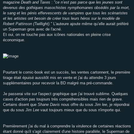
magazine
Death and Taxes
:
"ce n’est pas parce que les jeunes sont
devenus des gothiques masochistes nymphomanes obsédés par la mort,
le sang et les pénis effervescents de vampires que tous les scénaristes
et les artistes ont besoin de créer tous leurs héros sur le modèle de
Robert Pattinson (Twillight)."
L'auteure ajoute même qu’elle aurait préféré
un Superman gros avec de l'acné.
Et oui, on ne touche pas aux icônes nationales en pleine crise
économique.
Pourtant le comic-book est un succès, les ventes cartonnent, le première
tirage était épuisé aussitôt mis en vente et j'ai du attendre 3 jours
supplémentaires pour recevoir la BD malgré ma pré-commande.
Je passerai vite sur l'aspect graphique que j'ai trouvé sublime. Quelques
cases d'action pas toujours très compréhensibles mais rien de grave.
Certains disent que
Shane Davis
nous offre du sous
Jim lee
, je répondrai
que du sous
Jim Lee
vaut toujours mieux que du sous n'importe qui.
Premièrement j'ai du mal à comprendre la virulence de certaines réactions
étant donné qu'il s'agit clairement d'une histoire parallèle, le Superman de