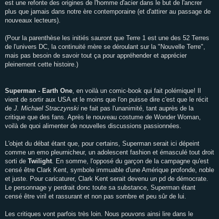
est une refonte des origines de l'homme d'acier dans le but de l'ancrer
plus que jamais dans notre ère contemporaine (et d'attirer au passage de
nouveaux lecteurs).
(Pour la parenthèse les initiés sauront que Terre 1 est une des 52 Terres
de l'univers DC, la continuité mère se déroulant sur la "Nouvelle Terre",
mais pas besoin de savoir tout ça pour appréhender et apprécier
pleinement cette histoire.)
Superman - Earth One
, en voilà un comic-book qui fait polémique! Il
vient de sortir aux USA et le moins que l'on puisse dire c'est que le récit
de
J. Michael Straczynski
ne fait pas l'unanimité, tant auprès de la
critique que des fans. Après le nouveau costume de Wonder Woman,
voilà de quoi alimenter de nouvelles discussions passionnées.
L'objet du débat étant que, pour certains, Superman serait ici dépeint
comme un emo pleurnicheur, un adolescent fashion et émasculé tout droit
sorti de
Twilight
. En somme, l'opposé du garçon de la campagne qu'est
censé être Clark Kent, symbole immuable d'une Amérique profonde, noble
et juste. Pour caricaturer, Clark Kent serait devenu un pd de démocrate.
Le personnage y perdrait donc toute sa substance, Superman étant
censé être viril et rassurant et non pas sombre et peu sûr de lui.
Les critiques vont parfois très loin. Nous pouvons ainsi lire dans le