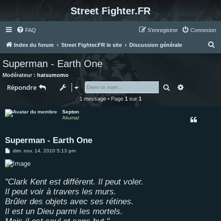
Street Fighter.FR
FAQ
S’enregistrer
Connexion
R
Index du forum
Street Fighter.FR le site
Discussion générale
e
Superman - Earth One
c
Modérateur :
hatsumomo
h
Rechercher
Recherche 
Répondre
e
1 message • Page
1
sur
1
r
Septon
c
Akuma!
h
Superman - Earth One
e
M
dim. nov. 14, 2010 5:13 pm
r
e
s
s
a
g
"Clark Kent est différent. Il peut voler.
e
Il peut voir à travers les murs.
Brûler des objets avec ses rétines.
Il est un Dieu parmi les mortels.