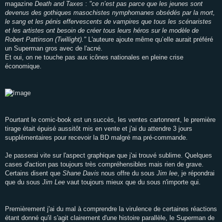
magazine
Death and Taxes
:
"ce n’est pas parce que les jeunes sont
devenus des gothiques masochistes nymphomanes obsédés par la mort,
le sang et les pénis effervescents de vampires que tous les scénaristes
et les artistes ont besoin de créer tous leurs héros sur le modèle de
Robert Pattinson (Twillight)."
L'auteure ajoute même qu’elle aurait préféré
un Superman gros avec de l'acné.
Et oui, on ne touche pas aux icônes nationales en pleine crise
économique.
Pourtant le comic-book est un succès, les ventes cartonnent, le première
tirage était épuisé aussitôt mis en vente et j'ai du attendre 3 jours
supplémentaires pour recevoir la BD malgré ma pré-commande.
Je passerai vite sur l'aspect graphique que j'ai trouvé sublime. Quelques
cases d'action pas toujours très compréhensibles mais rien de grave.
Certains disent que
Shane Davis
nous offre du sous
Jim lee
, je répondrai
que du sous
Jim Lee
vaut toujours mieux que du sous n'importe qui.
Premièrement j'ai du mal à comprendre la virulence de certaines réactions
étant donné qu'il s'agit clairement d'une histoire parallèle, le Superman de