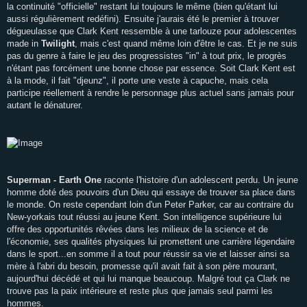
la continuité "officielle" restant lui toujours le même (bien qu'étant lui
aussi régulièrement redéfini). Ensuite j'aurais été le premier à trouver
dégueulasse que Clark Kent ressemble à une tarlouze pour adolescentes
made in
Twilight
, mais c'est quand même loin d'être le cas. Et je ne suis
pas du genre à faire le jeu des progressistes "in" à tout prix, le progrès
n'étant pas forcément une bonne chose par essence. Soit Clark Kent est
à la mode, il fait "djeunz", il porte une veste à capuche, mais cela
participe réellement à rendre le personnage plus actuel sans jamais pour
autant le dénaturer.
Superman - Earth One
raconte l'histoire d'un adolescent perdu. Un jeune
homme doté des pouvoirs d'un Dieu qui essaye de trouver sa place dans
le monde. On reste cependant loin d'un Peter Parker, car au contraire du
New-yorkais tout réussi au jeune Kent. Son intelligence supérieure lui
offre des opportunités rêvées dans les milieux de la science et de
l'économie, ses qualités physiques lui promettent une carrière légendaire
dans le sport...en somme il a tout pour réussir sa vie et laisser ainsi sa
mère à l'abri du besoin, promesse qu'il avait fait à son père mourant,
aujourd'hui décédé et qui lui manque beaucoup. Malgré tout ça Clark ne
trouve pas la paix intérieure et reste plus que jamais seul parmi les
hommes.