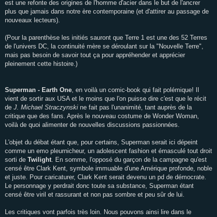
est une refonte des origines de l'homme d'acier dans le but de l'ancrer
plus que jamais dans notre ère contemporaine (et d'attirer au passage de
nouveaux lecteurs).
(Pour la parenthèse les initiés sauront que Terre 1 est une des 52 Terres
de l'univers DC, la continuité mère se déroulant sur la "Nouvelle Terre",
mais pas besoin de savoir tout ça pour appréhender et apprécier
pleinement cette histoire.)
Superman - Earth One
, en voilà un comic-book qui fait polémique! Il
vient de sortir aux USA et le moins que l'on puisse dire c'est que le récit
de
J. Michael Straczynski
ne fait pas l'unanimité, tant auprès de la
critique que des fans. Après le nouveau costume de Wonder Woman,
voilà de quoi alimenter de nouvelles discussions passionnées.
L'objet du débat étant que, pour certains, Superman serait ici dépeint
comme un emo pleurnicheur, un adolescent fashion et émasculé tout droit
sorti de
Twilight
. En somme, l'opposé du garçon de la campagne qu'est
censé être Clark Kent, symbole immuable d'une Amérique profonde, noble
et juste. Pour caricaturer, Clark Kent serait devenu un pd de démocrate.
Le personnage y perdrait donc toute sa substance, Superman étant
censé être viril et rassurant et non pas sombre et peu sûr de lui.
Les critiques vont parfois très loin. Nous pouvons ainsi lire dans le