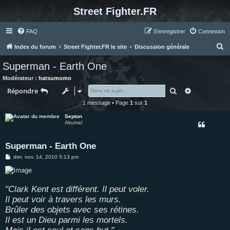
Street Fighter.FR
FAQ
S’enregistrer
Connexion
R
Index du forum
Street Fighter.FR le site
Discussion générale
e
Superman - Earth One
c
Modérateur :
hatsumomo
h
Rechercher
Recherche 
Répondre
e
1 message • Page
1
sur
1
r
Septon
c
Akuma!
h
Superman - Earth One
e
M
dim. nov. 14, 2010 5:13 pm
r
e
s
s
a
g
"Clark Kent est différent. Il peut voler.
e
Il peut voir à travers les murs.
Brûler des objets avec ses rétines.
Il est un Dieu parmi les mortels.