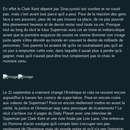
En effet le Clark Kent dépeint par
Straczynski
est sombre et ne sourit
pas, mais c'est avant tout parce qu'il a peur. Peur de la réaction des gens
face à ses pouvoirs, peur de ne pas trouver sa place, de ne pas pouvoir
être pleinement heureux et de devoir rester seul toute sa vie. Presque
tout au long du récit le futur Superman aura cet air triste et mélancolique
avant que la première esquisse de sourire ne vienne illuminer son visage
juste après s'être dévoilé au monde en sauvant le destin de milliards de
personnes. Ses parents lui avaient dit qu'ils ne souhaitaient pas qu'il ait
un jour à emprunter cette voie, dans laquelle il aurait plus à perdre qu'à
gagner, mais qu'il n'aurait peut-être tout simplement pas le choix le
moment venu.
Le 11 septembre a vraiment changé l'Amérique et cela se ressent encore
aujourd'hui à travers les comics de super-héros. Peut-on encore croire
aux valeurs de Superman? Peut-on encore réellement mettre en avant la
vérité, la justice et l'
American way
sans provoquer de ricanements? Le
récit s'achève sur 4 pages du Daily Planet avec une interview de
Superman par Clark Kent et une note finale par Lois Lane. Une entrevue
où l'homme d'acier souligne qu'il compte bien s'occuper non pas
seulement de l'Amérique mais du monde entier et qu'il n'a pas l'intention