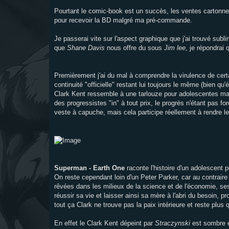
Pourtant le comic-book est un succès, les ventes cartonnent
pour recevoir la BD malgré ma pré-commande.
Je passerai vite sur l'aspect graphique que j'ai trouvé sub
que
Shane Davis
nous offre du sous
Jim lee
, je répondrai
Premièrement j'ai du mal à comprendre la virulence de certai
continuité "officielle" restant lui toujours le même (bien qu
Clark Kent ressemble à une tarlouze pour adolescentes m
des progressistes "in" à tout prix, le progrès n'étant pas f
veste à capuche, mais cela participe réellement à rendre l
Superman - Earth One
raconte l'histoire d'un adolescent
On reste cependant loin d'un Peter Parker, car au contraire
rêvées dans les milieux de la science et de l'économie, ses
réussir sa vie et laisser ainsi sa mère à l'abri du besoin, 
tout ça Clark ne trouve pas la paix intérieure et reste plu
En effet le Clark Kent dépeint par
Straczynski
est sombre et