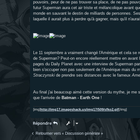
pouvoirs, peur de ne pas trouver sa place, de ne pas pouvoi
futur Superman aura cet air triste et mélancolique avant qu
monde en sauvant le destin de milliards de personnes. Ses pa
laquelle il aurait plus à perdre qu'à gagner, mais qu'il n'au
Le 11 septembre a vraiment changé l'Amérique et cela se re
de Superman? Peut-on encore réellement mettre en avant la v
pages du Daily Planet avec une interview de Superman par 
bien s'occuper non pas seulement de l'Amérique mais du mond
Straczynski
de prendre ses distances avec le fameux
Ame
Au final j'ai beaucoup aimé cette version du mythe, je me s
que l'arrivée de
Batman - Earth One
!
[img]
http://img17.imageshack.us/img17/509/sfko2.gif
[/img]
Répondre
Retourner vers « Discussion générale »