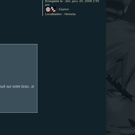
Enregistré le :
dim. janv. 20, 2008 2:50
pm
:
Cepton
Localisation :
Helvetia
ué sur votre bras...si