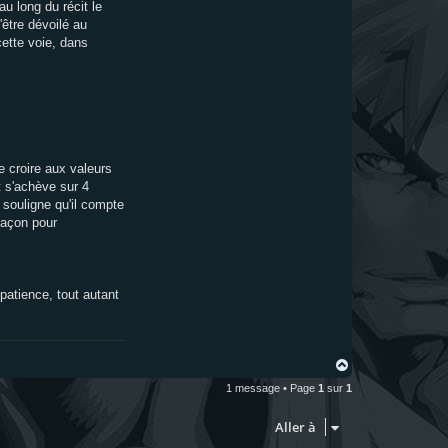
u long du récit le
'être dévoilé au
cette voie, dans
 croire aux valeurs
 s'achève sur 4
 souligne qu'il compte
façon pour
patience, tout autant
H
a
1 message • Page
1
sur
1
u
t
Aller à