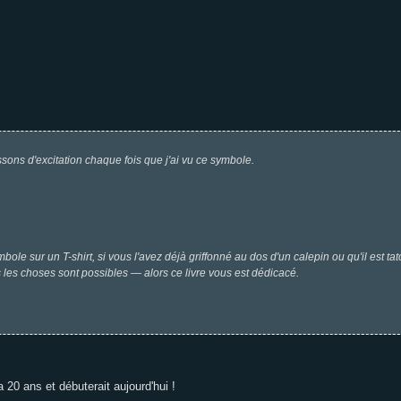
rissons d'excitation chaque fois que j'ai vu ce symbole.
le sur un T-shirt, si vous l'avez déjà griffonné au dos d'un calepin ou qu'il est tato
les choses sont possibles — alors ce livre vous est dédicacé.
 a 20 ans et débuterait aujourd'hui !