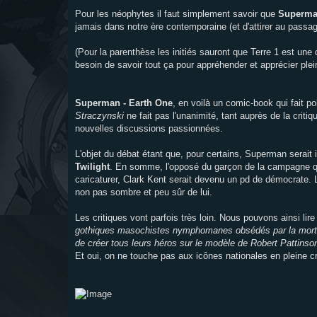
Pour les néophytes il faut simplement savoir que
Superma
jamais dans notre ère contemporaine (et d'attirer au passa
(Pour la parenthèse les initiés sauront que Terre 1 est une 
besoin de savoir tout ça pour appréhender et apprécier plei
Superman - Earth One
, en voilà un comic-book qui fait po
Straczynski
ne fait pas l'unanimité, tant auprès de la cri
nouvelles discussions passionnées.
L'objet du débat étant que, pour certains, Superman serait
Twilight
. En somme, l'opposé du garçon de la campagne qu
caricaturer, Clark Kent serait devenu un pd de démocrate. 
non pas sombre et peu sûr de lui.
Les critiques vont parfois très loin. Nous pouvons ainsi li
gothiques masochistes nymphomanes obsédés par la mort, le
de créer tous leurs héros sur le modèle de Robert Pattinson 
Et oui, on ne touche pas aux icônes nationales en pleine 