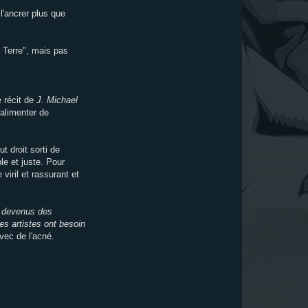
l'ancrer plus que
e Terre", mais pas
e récit de
J. Michael
 alimenter de
 droit sorti de
e et juste. Pour
iril et rassurant et
t devenus des
s artistes ont besoin
vec de l'acné.