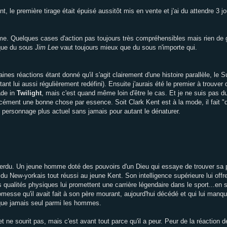
, le première tirage était épuisé aussitôt mis en vente et j'ai du attendre 3 
lime. Quelques cases d'action pas toujours très compréhensibles mais rien de 
 que du sous
Jim Lee
vaut toujours mieux que du sous n'importe qui.
nes réactions étant donné qu'il s'agit clairement d'une histoire parallèle, le 
'étant lui aussi régulièrement redéfini). Ensuite j'aurais été le premier à trouv
ade in
Twilight
, mais c'est quand même loin d'être le cas. Et je ne suis pas du
orcément une bonne chose par essence. Soit Clark Kent est à la mode, il fait "d
e personnage plus actuel sans jamais pour autant le dénaturer.
 perdu. Un jeune homme doté des pouvoirs d'un Dieu qui essaye de trouver sa
 du New-yorkais tout réussi au jeune Kent. Son intelligence supérieure lui offr
 qualités physiques lui promettent une carrière légendaire dans le sport...en 
promesse qu'il avait fait à son père mourant, aujourd'hui décédé et qui lui ma
s que jamais seul parmi les hommes.
 ne sourit pas, mais c'est avant tout parce qu'il a peur. Peur de la réaction 