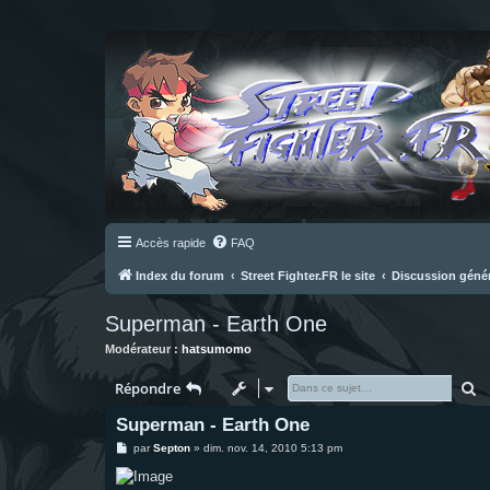
Accès rapide
FAQ
Index du forum
Street Fighter.FR le site
Discussion géné
Superman - Earth One
Modérateur :
hatsumomo
R
Répondre
Superman - Earth One
M
par
Septon
»
dim. nov. 14, 2010 5:13 pm
e
s
s