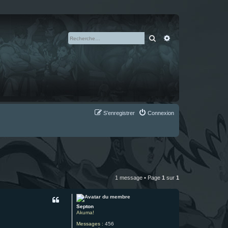
Rechercher
Recherche avan
S’enregistrer
Connexion
1 message • Page
1
sur
1
Septon
Akuma!
Messages :
456