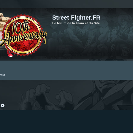
Street Fighter.FR
Le forum de la Team et du Site
rale
echercher
Recherche avancée