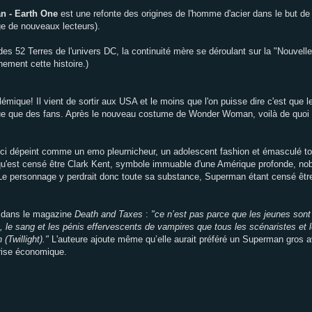
n - Earth One
est une refonte des origines de l'homme d'acier dans le but de 
ge de nouveaux lecteurs).
des 52 Terres de l'univers DC, la continuité mère se déroulant sur la "Nouvell
nement cette histoire.)
lémique! Il vient de sortir aux USA et le moins que l'on puisse dire c'est que l
tique que des fans. Après le nouveau costume de Wonder Woman, voilà de quoi
 ici dépeint comme un emo pleurnicheur, un adolescent fashion et émasculé tout
'est censé être Clark Kent, symbole immuable d'une Amérique profonde, nobl
Le personnage y perdrait donc toute sa substance, Superman étant censé être v
re dans le magazine
Death and Taxes
:
"ce n’est pas parce que les jeunes son
 sang et les pénis effervescents de vampires que tous les scénaristes et le
(Twillight)."
L'auteure ajoute même qu’elle aurait préféré un Superman gros a
crise économique.