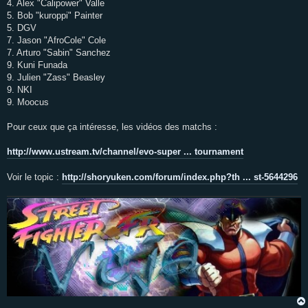
4. Alex "Calipower" Valle
5. Bob "kuroppi" Painter
5. DGV
7. Jason "AfroCole" Cole
7. Arturo "Sabin" Sanchez
9. Kuni Funada
9. Julien "Zass" Beasley
9. NKI
9. Moocus
Pour ceux que ça intéresse, les vidéos des matchs :
http://www.ustream.tv/channel/evo-super ... tournament
Voir le topic :
http://shoryuken.com/forum/index.php?th ... st-5644296