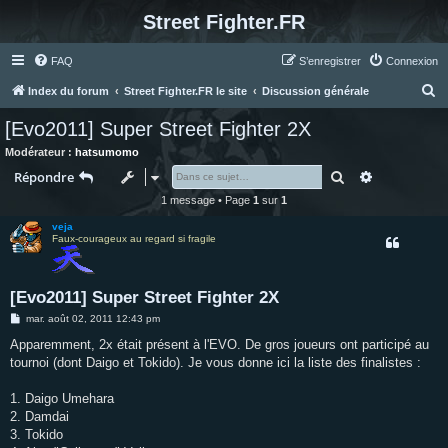
Street Fighter.FR
FAQ
S’enregistrer
Connexion
R
Index du forum
Street Fighter.FR le site
Discussion générale
e
[Evo2011] Super Street Fighter 2X
c
Modérateur :
hatsumomo
h
Rechercher
Recherche 
Répondre
e
1 message • Page
1
sur
1
r
veja
c
Faux-courageux au regard si fragile
h
e
[Evo2011] Super Street Fighter 2X
r
M
mar. août 02, 2011 12:43 pm
e
s
Apparemment, 2x était présent à l'EVO. De gros joueurs ont participé au
s
tournoi (dont Daigo et Tokido). Je vous donne ici la liste des finalistes :
a
g
e
1. Daigo Umehara
2. Damdai
3. Tokido