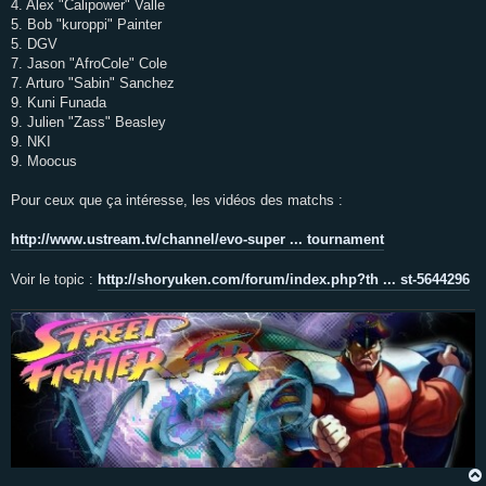
4. Alex "Calipower" Valle
5. Bob "kuroppi" Painter
5. DGV
7. Jason "AfroCole" Cole
7. Arturo "Sabin" Sanchez
9. Kuni Funada
9. Julien "Zass" Beasley
9. NKI
9. Moocus
Pour ceux que ça intéresse, les vidéos des matchs :
http://www.ustream.tv/channel/evo-super ... tournament
Voir le topic :
http://shoryuken.com/forum/index.php?th ... st-5644296