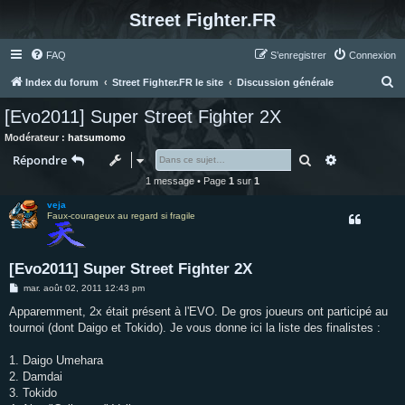
Street Fighter.FR
FAQ
S’enregistrer
Connexion
R
Index du forum
Street Fighter.FR le site
Discussion générale
e
[Evo2011] Super Street Fighter 2X
c
Modérateur :
hatsumomo
h
Rechercher
Recherche 
Répondre
e
1 message • Page
1
sur
1
r
veja
c
Faux-courageux au regard si fragile
h
e
[Evo2011] Super Street Fighter 2X
r
M
mar. août 02, 2011 12:43 pm
e
s
Apparemment, 2x était présent à l'EVO. De gros joueurs ont participé au
s
tournoi (dont Daigo et Tokido). Je vous donne ici la liste des finalistes :
a
g
e
1. Daigo Umehara
2. Damdai
3. Tokido