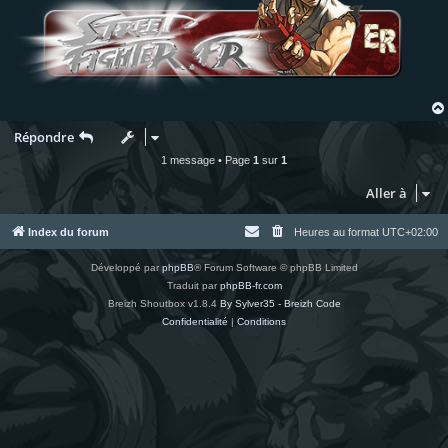
Répondre
1 message • Page
1
sur
1
Aller à
Index du forum
Heures au format
UTC+02:00
Développé par
phpBB
® Forum Software © phpBB Limited
Traduit par
phpBB-fr.com
Breizh Shoutbox v1.8.4
By Sylver35 - Breizh Code
Confidentialité
|
Conditions