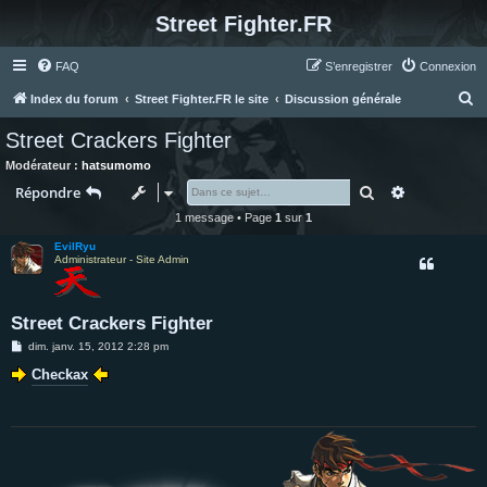
Street Fighter.FR
FAQ
S’enregistrer
Connexion
R
Index du forum
Street Fighter.FR le site
Discussion générale
e
Street Crackers Fighter
c
Modérateur :
hatsumomo
h
Rechercher
Recherche 
Répondre
e
1 message • Page
1
sur
1
r
EvilRyu
c
Administrateur - Site Admin
h
e
Street Crackers Fighter
r
M
dim. janv. 15, 2012 2:28 pm
e
s
Checkax
s
a
g
e