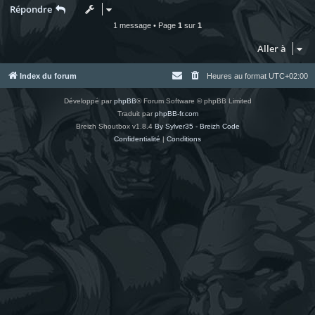
Répondre
1 message • Page
1
sur
1
Aller à
Index du forum
Heures au format
UTC+02:00
Développé par
phpBB
® Forum Software © phpBB Limited
Traduit par
phpBB-fr.com
Breizh Shoutbox v1.8.4
By Sylver35 - Breizh Code
Confidentialité
|
Conditions