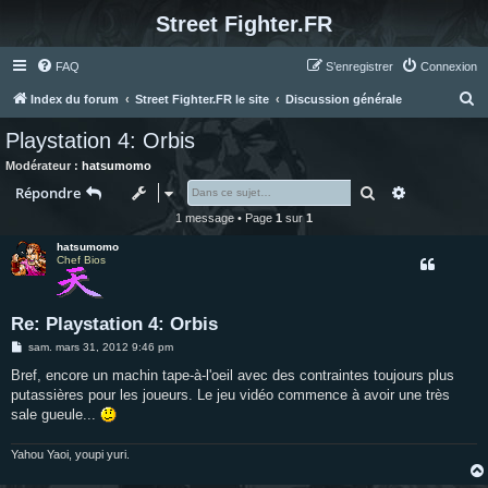
Street Fighter.FR
FAQ
S’enregistrer
Connexion
R
Index du forum
Street Fighter.FR le site
Discussion générale
e
Playstation 4: Orbis
c
Modérateur :
hatsumomo
h
Rechercher
Recherche 
Répondre
e
1 message • Page
1
sur
1
r
hatsumomo
c
Chef Bios
h
e
Re: Playstation 4: Orbis
r
M
sam. mars 31, 2012 9:46 pm
e
s
Bref, encore un machin tape-à-l'oeil avec des contraintes toujours plus
s
putassières pour les joueurs. Le jeu vidéo commence à avoir une très
a
g
sale gueule...
e
Yahou Yaoi, youpi yuri.