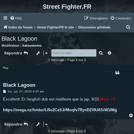
Street Fighter.FR
FAQ
S’enregistrer
Connexion
R
Index du forum
Street Fighter.FR le site
Discussion générale
e
Black Lagoon
c
Modérateur :
hatsumomo
h
Rechercher
Recherche 
Répondre
e
1 message • Page
1
sur
1
r
Ray
c
h
Black Lagoon
e
M
lun. juil. 27, 2020 4:45 am
r
e
s
Excellent! Et l'english dub est meilleure que la jap. 9/10
Revy <3
s
a
g
https://mega.nz/folder/LRo2CaSJ#Moqfv7RynDZI0UASiW1lMg
e
Répondre
1 message • Page
1
sur
1