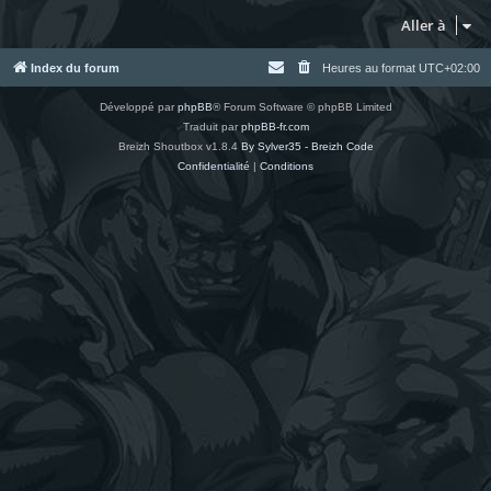
Aller à
Index du forum
Heures au format
UTC+02:00
Développé par
phpBB
® Forum Software © phpBB Limited
Traduit par
phpBB-fr.com
Breizh Shoutbox v1.8.4
By Sylver35 - Breizh Code
Confidentialité
|
Conditions