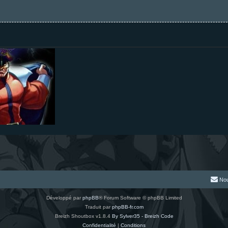
Nou
Développé par
phpBB
® Forum Software © phpBB Limited
Traduit par
phpBB-fr.com
Breizh Shoutbox v1.8.4
By Sylver35 - Breizh Code
Confidentialité
|
Conditions