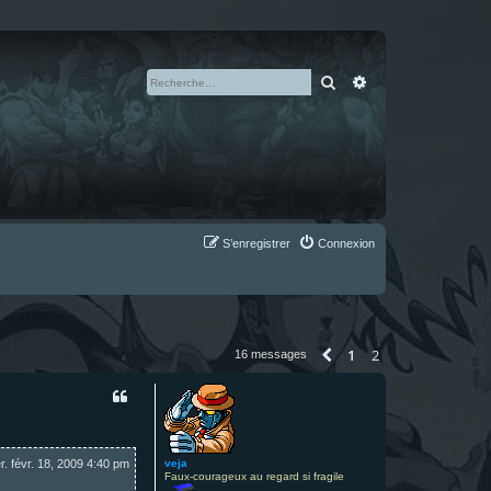
Rechercher
Recherche avan
S’enregistrer
Connexion
1
2
Précédente
16 messages
veja
r. févr. 18, 2009 4:40 pm
Faux-courageux au regard si fragile