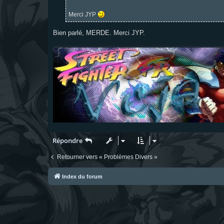
e
Merci JYP
Bien parlé, MERDE. Merci JYP.
Répondre
Retourner vers « Problèmes Divers »
Index du forum