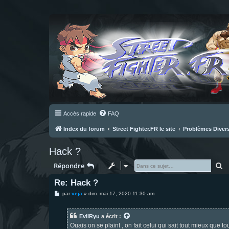
Accès rapide
FAQ
Index du forum
Street Fighter.FR le site
Problèmes Diver
Hack ?
R
Répondre
Re: Hack ?
M
par
veja
»
dim. mai 17, 2020 11:30 am
e
s
s
EvilRyu
a écrit :
a
g
Ouais on se plaint , on fait celui qui sait tout mieux que 