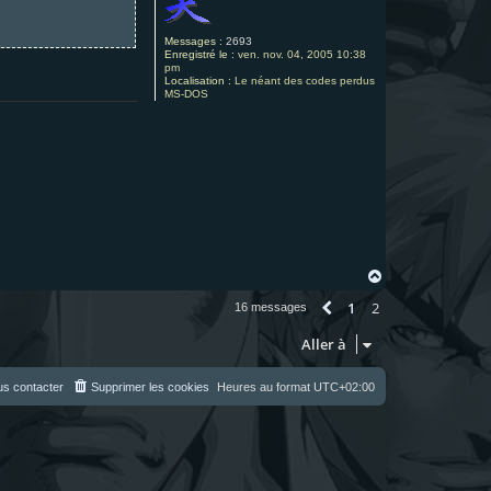
Messages :
2693
Enregistré le :
ven. nov. 04, 2005 10:38
pm
Localisation :
Le néant des codes perdus
MS-DOS
H
a
1
2
u
Précédente
16 messages
t
Aller à
s contacter
Supprimer les cookies
Heures au format
UTC+02:00