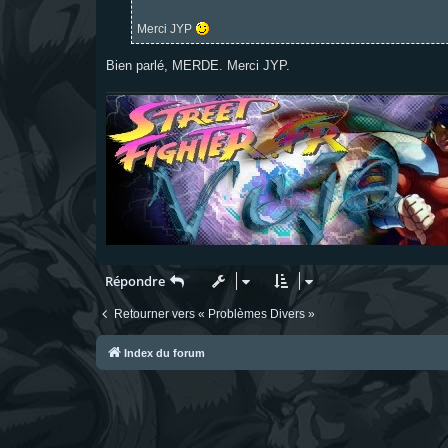
e
Merci JYP
Bien parlé, MERDE. Merci JYP.
Répondre
Retourner vers « Problèmes Divers »
Index du forum