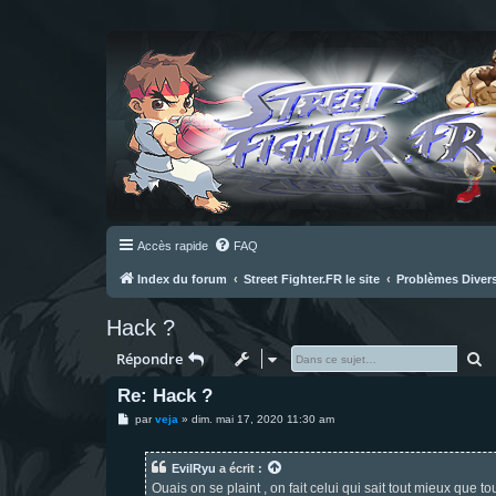
Accès rapide
FAQ
Index du forum
Street Fighter.FR le site
Problèmes Diver
Hack ?
R
Répondre
Re: Hack ?
M
par
veja
»
dim. mai 17, 2020 11:30 am
e
s
s
EvilRyu
a écrit :
a
g
Ouais on se plaint , on fait celui qui sait tout mieux que 