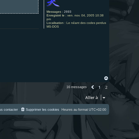
Messages :
2693
Enregistré le :
ven. nov. 04, 2005 10:38
pm
Localisation :
Le néant des codes perdus
MS-DOS
H
a
1
2
u
Précédente
16 messages
t
Aller à
s contacter
Supprimer les cookies
Heures au format
UTC+02:00