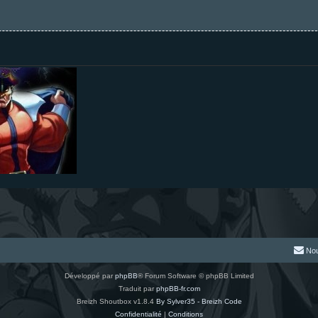
Nou
Développé par
phpBB
® Forum Software © phpBB Limited
Traduit par
phpBB-fr.com
Breizh Shoutbox v1.8.4
By Sylver35 - Breizh Code
Confidentialité
|
Conditions