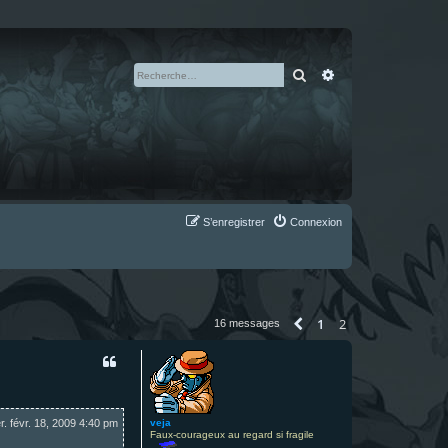
Rechercher
Recherche avan
S’enregistrer
Connexion
1
2
Précédente
16 messages
veja
r. févr. 18, 2009 4:40 pm
Faux-courageux au regard si fragile