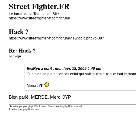
Street Fighter.FR
Le forum de la Team et du Site
https://www.streetfighter-fr.com/forum/
Hack ?
https://www.streetfighter-fr.com/forum/viewtopic.php?t=387
Re: Hack ?
par
veja
EvilRyu
a écrit :
mer. févr. 18, 2009 4:40 pm
Ouais on se plaint , on fait celui qui sait tout mieux que tout le m
Merci JYP
Bien parlé, MERDE. Merci JYP.
Développé par
phpBB
® Forum Software © phpBB Limited
Traduit par
phpBB-fr.com