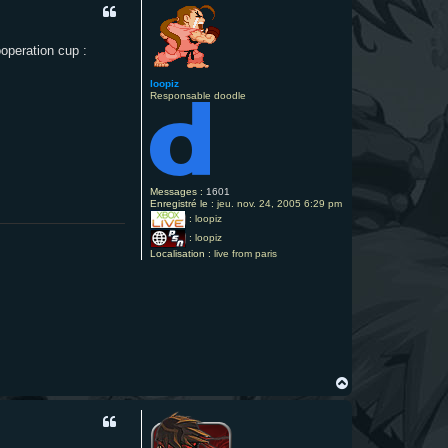
t
operation cup :
loopiz
Responsable doodle
Messages :
1601
Enregistré le :
jeu. nov. 24, 2005 6:29 pm
:
loopiz
:
loopiz
Localisation :
live from paris
H
a
u
t