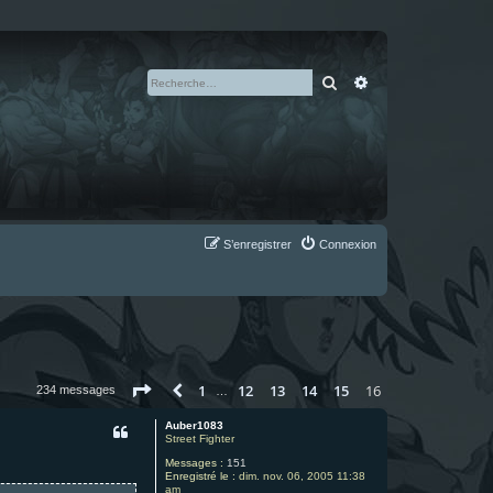
Rechercher
Recherche avan
S’enregistrer
Connexion
Page
16
sur
16
1
12
13
14
15
16
Précédente
234 messages
…
Auber1083
Street Fighter
Messages :
151
Enregistré le :
dim. nov. 06, 2005 11:38
am