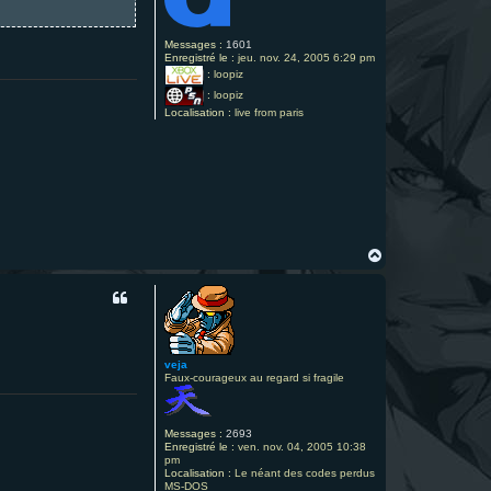
Messages :
1601
Enregistré le :
jeu. nov. 24, 2005 6:29 pm
:
loopiz
:
loopiz
Localisation :
live from paris
H
a
u
t
veja
Faux-courageux au regard si fragile
Messages :
2693
Enregistré le :
ven. nov. 04, 2005 10:38
pm
Localisation :
Le néant des codes perdus
MS-DOS