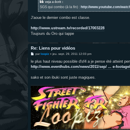
veja a écrit :
a
g
SGS qui combo (à la fin) :
http://www.youtube.com/watc
e
J'aoue le dernier combo est classe.
http://www.ustream.tv/recorded/17003228
Toujours du Oro qui tappe
Re: Liens pour vidéos
M
par
loopiz
»
jeu. sept. 29, 2011 12:03 pm
e
s
le plus haut niveau possible d'sf4 a je pense été atteint pen
s
http://www.eventhubs.com/news/2011/sep/ ... e-footage
a
g
e
sako et son ibuki sont juste magiques.