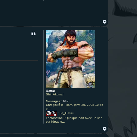
H
a
u
t
Gatsu
Shin Akuma!
Messages :
649
Enregistré le :
sam. janv. 26, 2008 10:45
pm
:
Le_Gatsu
Localisation :
Quelque part avec un sac
sur l'épaule...
H
a
u