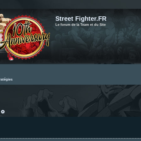
Street Fighter.FR
Le forum de la Team et du Site
ratégies
echercher
Recherche avancée