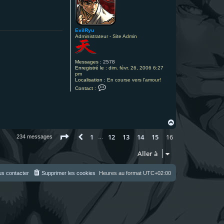
EvilRyu
Administrateur - Site Admin
Messages :
2578
Enregistré le :
dim. févr. 26, 2006 6:27
pm
Localisation :
En course vers l'amour!
C
Contact :
o
n
t
a
c
t
H
e
a
r
Page
16
sur
16
1
12
13
14
15
16
u
Précédente
234 messages
…
E
t
v
i
Aller à
l
R
y
s contacter
Supprimer les cookies
Heures au format
UTC+02:00
u