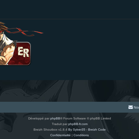
Nou
Développé par
phpBB
® Forum Software © phpBB Limited
Traduit par
phpBB-fr.com
Breizh Shoutbox v1.8.4
By Sylver35 - Breizh Code
Confidentialité
|
Conditions