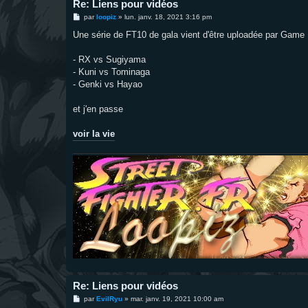
Re: Liens pour vidéos
M
par
loopiz
»
lun. janv. 18, 2021 3:16 pm
e
s
Une série de FT10 de gala vient d'être uploadée par Game
s
a
g
- RX vs Sugiyama
e
- Kuni vs Tominaga
- Genki vs Hayao
et j'en passe
voir la vie
Re: Liens pour vidéos
M
par
EvilRyu
»
mar. janv. 19, 2021 10:00 am
e