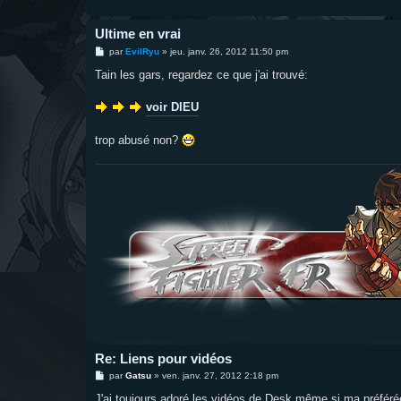
Ultime en vrai
M
par
EvilRyu
»
jeu. janv. 26, 2012 11:50 pm
e
s
Tain les gars, regardez ce que j'ai trouvé:
s
a
g
voir DIEU
e
trop abusé non?
Re: Liens pour vidéos
M
par
Gatsu
»
ven. janv. 27, 2012 2:18 pm
e
s
J'ai toujours adoré les vidéos de Desk même si ma préféré