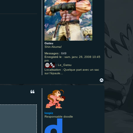
Gatsu
Shin Akuma!
Messages :
649
Enregistré le :
sam. janv. 26, 2008 10:45
pm
:
Le_Gatsu
Localisation :
Quelque part avec un sac
sur l'épaule...
H
a
u
t
loopiz
Responsable doodle