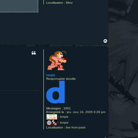
Localisation :
Metz
H
a
u
t
loopiz
Responsable doodle
Messages :
1601
Enregistré le :
jeu. nov. 24, 2005 6:29 pm
:
loopiz
:
loopiz
Localisation :
live from paris