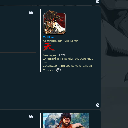
H
a
u
t
EvilRyu
Administrateur - Site Admin
Messages :
2578
Enregistré le :
dim. févr. 26, 2006 6:27
pm
Localisation :
En course vers l'amour!
C
Contact :
o
n
t
a
c
t
e
r
E
v
H
i
a
l
u
R
t
y
u