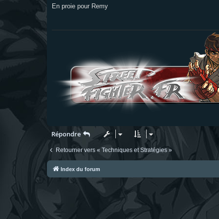
s
En proie pour Remy
s
a
g
e
Répondre
Retourner vers « Techniques et Stratégies »
Index du forum