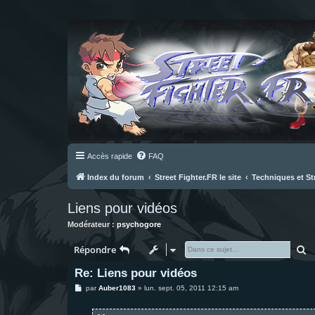
Accès rapide
FAQ
Index du forum
Street Fighter.FR le site
Techniques et St
Liens pour vidéos
Modérateur :
psychogore
R
Répondre
Re: Liens pour vidéos
M
par
Auber1083
»
lun. sept. 05, 2011 12:15 am
e
s
s