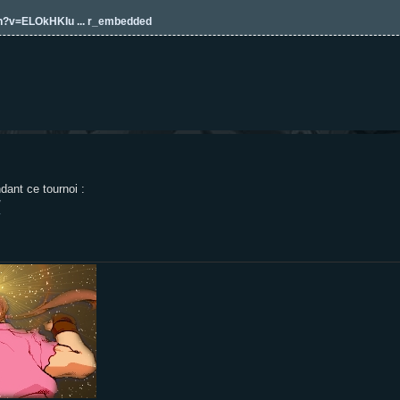
h?v=ELOkHKIu ... r_embedded
dant ce tournoi :
/