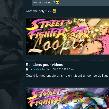
trop abusé non?
what the holy fuck
Re: Liens pour vidéos
M
par
veja
»
lun. janv. 30, 2012 11:08 am
e
s
Quand le mec envoie un sms en faisant un combo de l'autre 
s
a
g
e