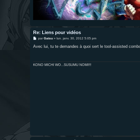
Re: Liens pour vidéos
M
par
Gatsu
»
lun. janv. 30, 2012 5:05 pm
e
s
Avec lui, tu te demandes à quoi sert le tool-assisted combo
s
a
g
e
KONO MICHI WO...SUSUMU NOMI!!!