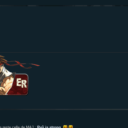
e reste celle de MAJ :
Ryû is strong
.