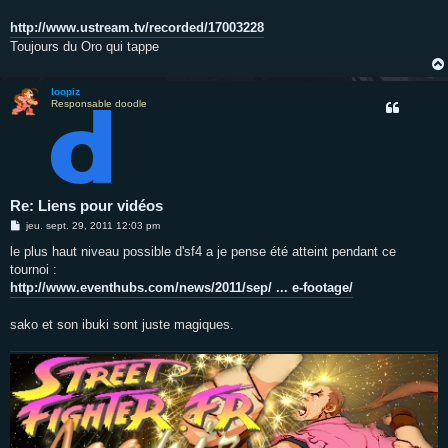
http://www.ustream.tv/recorded/17003228
Toujours du Oro qui tappe
loopiz
Responsable doodle
Re: Liens pour vidéos
M
jeu. sept. 29, 2011 12:03 pm
e
s
le plus haut niveau possible d'sf4 a je pense été atteint pendant ce
s
tournoi :
a
g
http://www.eventhubs.com/news/2011/sep/ ... e-footage/
e
sako et son ibuki sont juste magiques.