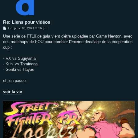
Re: Liens pour vidéos
M
lun. janv. 18, 2021 3:16 pm
e
s
Une série de FT10 de gala vient d'être uploadée par Game Newton, avec
s
des matchups de FOU pour combler l'énième décalage de la cooperation
a
g
cup :
e
- RX vs Sugiyama
- Kuni vs Tominaga
- Genki vs Hayao
et j'en passe
voir la vie