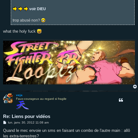
e
voir DIEU
trop abusé non?
what the holy fuck
veja
Faux-courageux au regard si fragile
Re: Liens pour vidéos
M
lun. janv. 30, 2012 11:08 am
e
s
Quand le mec envoie un sms en faisant un combo de l'autre main : allô
s
les extra-terrestres?
a