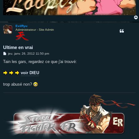
EvilRyu
Administrateur - Site Admin
Ultime en vrai
M
jeu. janv. 26, 2012 11:50 pm
e
s
Tain les gars, regardez ce que j'ai trouvé:
s
a
g
voir DIEU
e
trop abusé non?