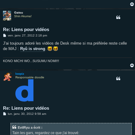
Gatsu
Shin Akuma!
Re: Liens pour vidéos
M
ven. janv. 27, 2012 2:18 pm
e
s
J'ai toujours adoré les vidéos de Desk même si ma préférée reste celle
s
de MAJ :
Ryû is strong
.
a
g
e
KONO MICHI WO...SUSUMU NOMI!!!
loopiz
Responsable doodle
Re: Liens pour vidéos
M
lun. janv. 30, 2012 9:58 am
e
s
s
EvilRyu a écrit :
a
g
Tain les gars, regardez ce que j'ai trouvé: