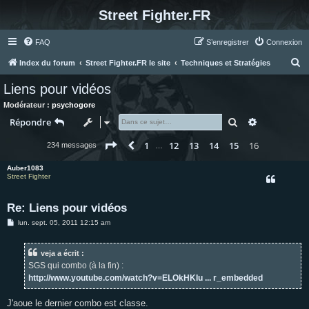
Street Fighter.FR
FAQ
S’enregistrer
Connexion
R
Index du forum
Street Fighter.FR le site
Techniques et Stratégies
e
Liens pour vidéos
c
Modérateur :
psychogore
h
Rechercher
Recherche 
Répondre
e
Page
16
sur
16
1
12
13
14
15
16
Précédente
234 messages
r
…
c
Auber1083
Street Fighter
h
e
Re: Liens pour vidéos
r
M
lun. sept. 05, 2011 12:15 am
e
s
s
veja a écrit :
a
g
SGS qui combo (à la fin) :
e
http://www.youtube.com/watch?v=ELOkHKIu ... r_embedded
J'aoue le dernier combo est classe.