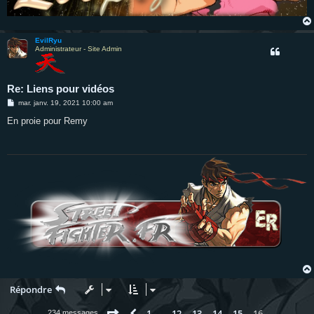
EvilRyu
Administrateur - Site Admin
Re: Liens pour vidéos
M
mar. janv. 19, 2021 10:00 am
e
s
En proie pour Remy
s
a
g
e
Répondre
Page
16
sur
16
1
12
13
14
15
16
234 messages
…