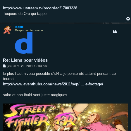
http://www.ustream.tv/recorded/17003228
Toujours du Oro qui tappe
loopiz
Responsable doodle
Re: Liens pour vidéos
M
jeu. sept. 29, 2011 12:03 pm
e
s
le plus haut niveau possible d'sf4 a je pense été atteint pendant ce
s
tournoi :
a
g
http://www.eventhubs.com/news/2011/sep/ ... e-footage/
e
sako et son ibuki sont juste magiques.