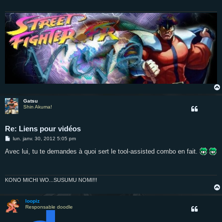
g
e
Gatsu
Shin Akuma!
Re: Liens pour vidéos
M
lun. janv. 30, 2012 5:05 pm
e
s
Avec lui, tu te demandes à quoi sert le tool-assisted combo en fait.
s
a
g
e
KONO MICHI WO...SUSUMU NOMI!!!
loopiz
Responsable doodle