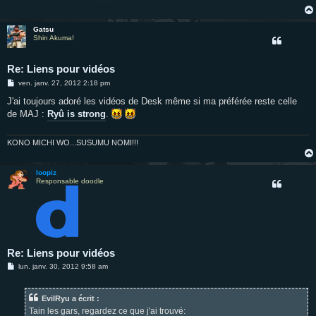
Gatsu
Shin Akuma!
Re: Liens pour vidéos
M
ven. janv. 27, 2012 2:18 pm
e
s
J'ai toujours adoré les vidéos de Desk même si ma préférée reste celle
s
de MAJ :
Ryû is strong
.
a
g
e
KONO MICHI WO...SUSUMU NOMI!!!
loopiz
Responsable doodle
Re: Liens pour vidéos
M
lun. janv. 30, 2012 9:58 am
e
s
s
EvilRyu a écrit :
a
g
Tain les gars, regardez ce que j'ai trouvé: