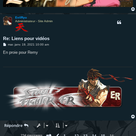
EvilRyu
Administrateur - Site Admin
Re: Liens pour vidéos
M
mar. janv. 19, 2021 10:00 am
e
s
En proie pour Remy
s
a
g
e
Répondre
Page
16
sur
16
1
12
13
14
15
16
234 messages
…