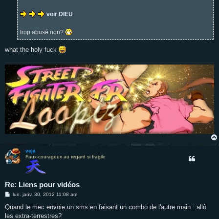
e
voir DIEU
trop abusé non?
what the holy fuck
veja
Faux-courageux au regard si fragile
Re: Liens pour vidéos
M
lun. janv. 30, 2012 11:08 am
e
s
Quand le mec envoie un sms en faisant un combo de l'autre main : allô
s
les extra-terrestres?
a