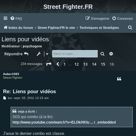
Street Fighter.FR
FAQ
S’enregistrer
Connexion
R
Index du forum
Street Fighter.FR le site
Techniques et Stratégies
e
Liens pour vidéos
c
Modérateur :
psychogore
h
Rechercher
Recherche 
Répondre
e
Page
16
sur
16
1
12
13
14
15
16
Précédente
234 messages
r
…
c
Auber1083
Street Fighter
h
e
Re: Liens pour vidéos
r
M
lun. sept. 05, 2011 12:15 am
e
s
s
veja a écrit :
a
g
SGS qui combo (à la fin) :
e
http://www.youtube.com/watch?v=ELOkHKIu ... r_embedded
J'aoue le dernier combo est classe.