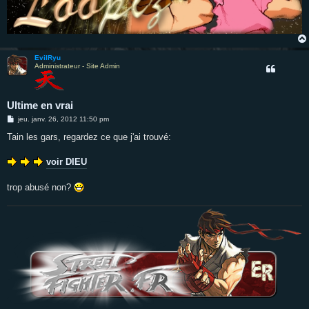
EvilRyu
Administrateur - Site Admin
Ultime en vrai
M
jeu. janv. 26, 2012 11:50 pm
e
s
Tain les gars, regardez ce que j'ai trouvé:
s
a
g
voir DIEU
e
trop abusé non?