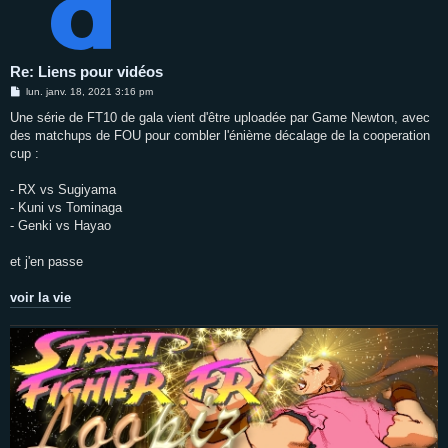
Re: Liens pour vidéos
M
lun. janv. 18, 2021 3:16 pm
e
s
Une série de FT10 de gala vient d'être uploadée par Game Newton, avec
s
des matchups de FOU pour combler l'énième décalage de la cooperation
a
g
cup :
e
- RX vs Sugiyama
- Kuni vs Tominaga
- Genki vs Hayao
et j'en passe
voir la vie