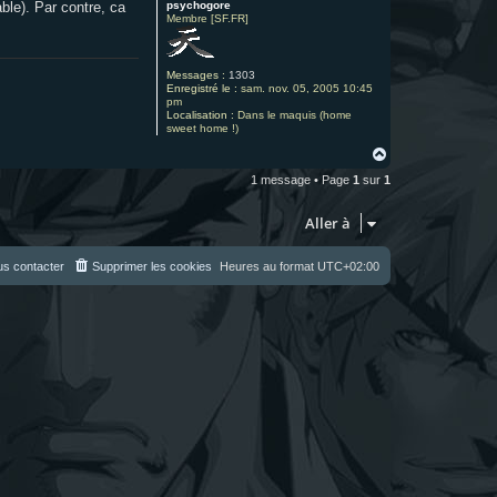
psychogore
ble). Par contre, ca
Membre [SF.FR]
Messages :
1303
Enregistré le :
sam. nov. 05, 2005 10:45
pm
Localisation :
Dans le maquis (home
sweet home !)
H
a
1 message • Page
1
sur
1
u
t
Aller à
s contacter
Supprimer les cookies
Heures au format
UTC+02:00