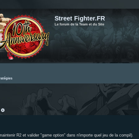
Street Fighter.FR
Le forum de la Team et du Site
ratégies
echercher
Recherche avancée
aintenir R2 et valider "game option" dans n'importe quel jeu de la compil).