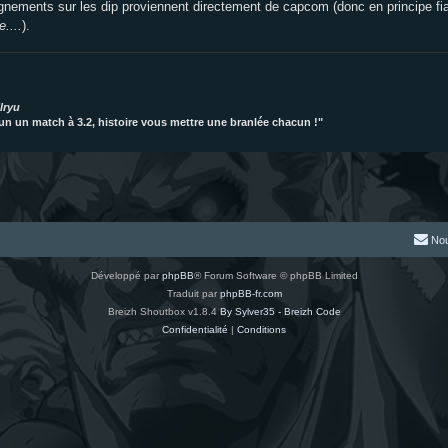
gnements sur les dip proviennent directement de capcom (donc en principe fia
e....
).
lryu
acun un match à 3.2, histoire vous mettre une branlée chacun !"
Nou
Développé par
phpBB
® Forum Software © phpBB Limited
Traduit par
phpBB-fr.com
Breizh Shoutbox v1.8.4
By Sylver35 - Breizh Code
Confidentialité
|
Conditions