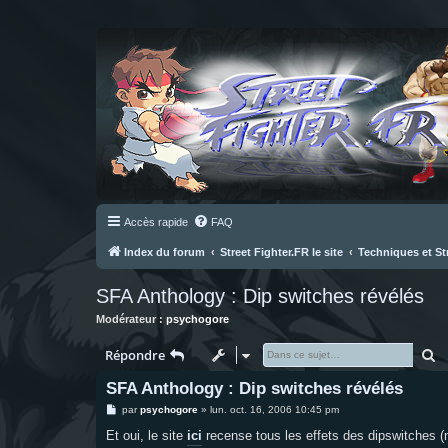
Accès rapide
FAQ
Index du forum
Street Fighter.FR le site
Techniques et St
SFA Anthology : Dip switches révélés
Modérateur :
psychogore
R
Répondre
SFA Anthology : Dip switches révélés
M
par
psychogore
»
lun. oct. 16, 2006 10:45 pm
e
s
Et oui, le site
ici
recense tous les effets des dipswitches (m
s