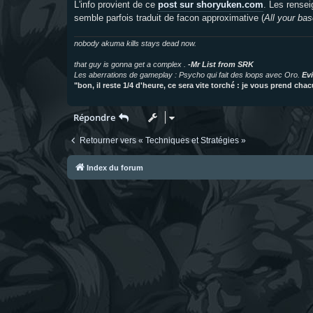
L'info provient de ce
post sur shoryuken.com
. Les rensei
a
g
semble parfois traduit de facon approximative (
All your bas
e
nobody akuma kills stays dead now.
that guy is gonna get a complex .
-Mr List from SRK
Les aberrations de gameplay : Psycho qui fait des loops avec Oro.
Evi
"bon, il reste 1/4 d'heure, ce sera vite torché : je vous prend ch
Répondre
Retourner vers « Techniques et Stratégies »
Index du forum