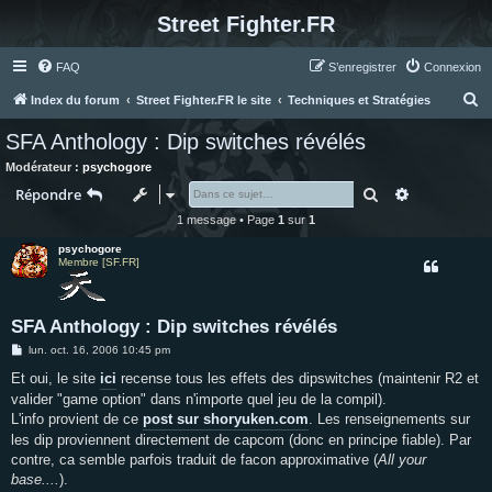
Street Fighter.FR
FAQ
S’enregistrer
Connexion
R
Index du forum
Street Fighter.FR le site
Techniques et Stratégies
e
SFA Anthology : Dip switches révélés
c
Modérateur :
psychogore
h
Rechercher
Recherche 
Répondre
e
1 message • Page
1
sur
1
r
psychogore
c
Membre [SF.FR]
h
e
SFA Anthology : Dip switches révélés
r
M
lun. oct. 16, 2006 10:45 pm
e
s
Et oui, le site
ici
recense tous les effets des dipswitches (maintenir R2 et
s
valider "game option" dans n'importe quel jeu de la compil).
a
g
L'info provient de ce
post sur shoryuken.com
. Les renseignements sur
e
les dip proviennent directement de capcom (donc en principe fiable). Par
contre, ca semble parfois traduit de facon approximative (
All your
base....
).