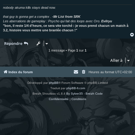
nobody akuma kills stays dead now.
that guy is gonna get a complex .
-Mr List from SRK
Les aberrations de gameplay : Psycho qui fait des loops avec Oro.
Evilryu
"bon, il reste 1/4 d'heure, ce sera vite torché : je vous prend chacun un match à
3.2, histoire vous mettre une branlée chacun !"
Répondre
1 message • Page
1
sur
1
Aller à
Index du forum
Heures au format
UTC+02:00
Développé par
phpBB
® Forum Software © phpBB Limited
Traduit par
phpBB-fr.com
Breizh Shoutbox v1.8.4
By Sylver35 - Breizh Code
Confidentialité
|
Conditions