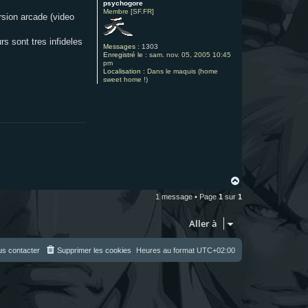
psychogore
Membre [SF.FR]
sion arcade (video
rs sont tres infideles
Messages :
1303
Enregistré le :
sam. nov. 05, 2005 10:45
pm
Localisation :
Dans le maquis (home
sweet home !)
H
a
1 message • Page
1
sur
1
u
t
Aller à
s contacter
Supprimer les cookies
Heures au format
UTC+02:00