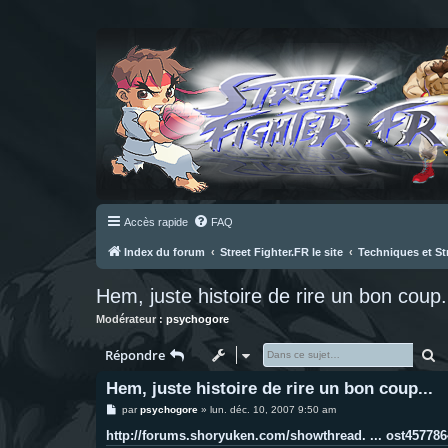
Accès rapide
FAQ
Index du forum
Street Fighter.FR le site
Techniques et St
Hem, juste histoire de rire un bon coup.
Modérateur :
psychogore
R
Répondre
Hem, juste histoire de rire un bon coup...
M
par
psychogore
»
lun. déc. 10, 2007 9:50 am
e
s
http://forums.shoryuken.com/showthread. ... ost457786
s