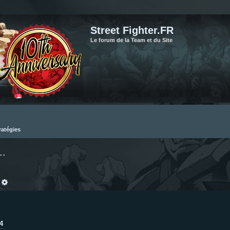
Street Fighter.FR
Le forum de la Team et du Site
ratégies
..
echercher
Recherche avancée
4