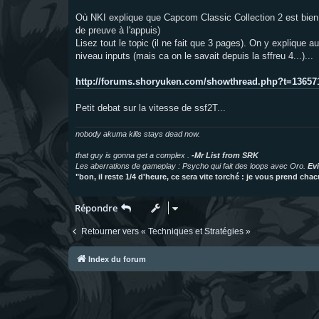
a
g
Où NKI explique que Capcom Classic Collection 2 est bien
e
de preuve à l'appuis)
Lisez tout le topic (il ne fait que 3 pages). On y explique 
niveau inputs (mais ca on le savait depuis la sffreu 4...)...
http://forums.shoryuken.com/showthread.php?t=13657
Petit debat sur la vitesse de ssf2T...
nobody akuma kills stays dead now.
that guy is gonna get a complex .
-Mr List from SRK
Les aberrations de gameplay : Psycho qui fait des loops avec Oro.
Evi
"bon, il reste 1/4 d'heure, ce sera vite torché : je vous prend ch
Répondre
Retourner vers « Techniques et Stratégies »
Index du forum