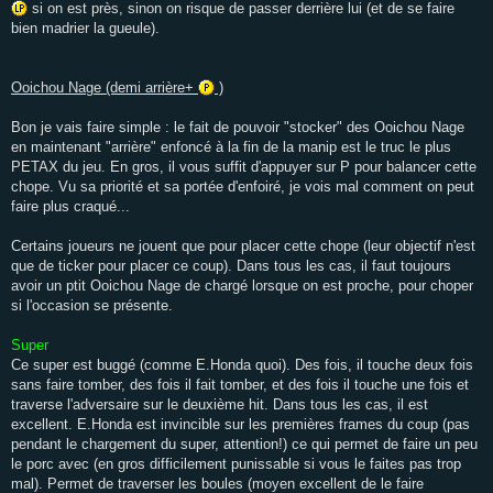
si on est près, sinon on risque de passer derrière lui (et de se faire
bien madrier la gueule).
Ooichou Nage (demi arrière+
)
Bon je vais faire simple : le fait de pouvoir "stocker" des Ooichou Nage
en maintenant "arrière" enfoncé à la fin de la manip est le truc le plus
PETAX du jeu. En gros, il vous suffit d'appuyer sur P pour balancer cette
chope. Vu sa priorité et sa portée d'enfoiré, je vois mal comment on peut
faire plus craqué...
Certains joueurs ne jouent que pour placer cette chope (leur objectif n'est
que de ticker pour placer ce coup). Dans tous les cas, il faut toujours
avoir un ptit Ooichou Nage de chargé lorsque on est proche, pour choper
si l'occasion se présente.
Super
Ce super est buggé (comme E.Honda quoi). Des fois, il touche deux fois
sans faire tomber, des fois il fait tomber, et des fois il touche une fois et
traverse l'adversaire sur le deuxième hit. Dans tous les cas, il est
excellent. E.Honda est invincible sur les premières frames du coup (pas
pendant le chargement du super, attention!) ce qui permet de faire un peu
le porc avec (en gros difficilement punissable si vous le faites pas trop
mal). Permet de traverser les boules (moyen excellent de le faire