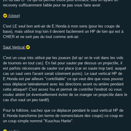
recovery suffisamment faible pour ne pas vous faire avoir.
(close)
C'est LE seul bon anti-air de E.Honda à mon sens (pour les coups de
base), mais utilisé trop loin il devient facilement un HP de loin qui est à
CHIER et ne sert pas du tout comme anti-air.
Saut Vertical
C'est un coup très utilisé par les joueurs (tel qu' on le voit dans les vids
de tournois en tout cas). En fait pour sauter par dessus un projectile, il
est parfois nécessaire de sauter sur place (car on saute trop tard, auquel
cas un saut vers l'avant serait sûrement punis). Le saut vertical HP de
E.Honda est par ailleurs "contrôlable" ce qui veut dire que vous pouvez
vous déplacer latéralement avec les directions avant ou arrière pendant
cette attaque!! C'est assez fou et permet de contrôler l'endroit où vous
voulez attérir (et éventuellement éviter de se manger un projectile dans le
cas d'un saut un peu tardif).
Pour le folklore, sachez que ce déplacer pendant le saut vertical HP de
E.Honda transforme (en terme de nomenclature des coups) ce coup en
un coup simple nommé "Kuuchuu Harite".