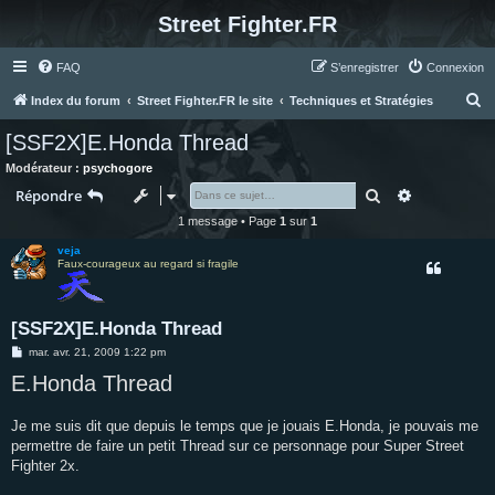
Street Fighter.FR
FAQ
S’enregistrer
Connexion
R
Index du forum
Street Fighter.FR le site
Techniques et Stratégies
e
[SSF2X]E.Honda Thread
c
Modérateur :
psychogore
h
Rechercher
Recherche 
Répondre
e
1 message • Page
1
sur
1
r
veja
c
Faux-courageux au regard si fragile
h
e
[SSF2X]E.Honda Thread
r
M
mar. avr. 21, 2009 1:22 pm
e
E.Honda Thread
s
s
a
g
Je me suis dit que depuis le temps que je jouais E.Honda, je pouvais me
e
permettre de faire un petit Thread sur ce personnage pour Super Street
Fighter 2x.