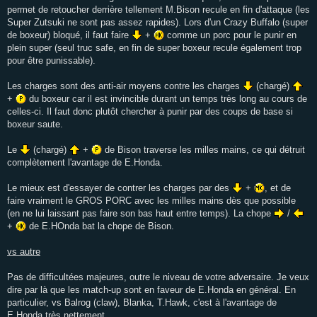
permet de retoucher derrière tellement M.Bison recule en fin d'attaque (les
Super Zutsuki ne sont pas assez rapides). Lors d'un Crazy Buffalo (super
de boxeur) bloqué, il faut faire
+
comme un porc pour le punir en
plein super (seul truc safe, en fin de super boxeur recule également trop
pour être punissable).
Les charges sont des anti-air moyens contre les charges
(chargé)
+
du boxeur car il est invincible durant un temps très long au cours de
celles-ci. Il faut donc plutôt chercher à punir par des coups de base si
boxeur saute.
Le
(chargé)
+
de Bison traverse les milles mains, ce qui détruit
complètement l'avantage de E.Honda.
Le mieux est d'essayer de contrer les charges par des
+
, et de
faire vraiment le GROS PORC avec les milles mains dès que possible
(en ne lui laissant pas faire son bas haut entre temps). La chope
/
+
de E.HOnda bat la chope de Bison.
vs autre
Pas de difficultées majeures, outre le niveau de votre adversaire. Je veux
dire par là que les match-up sont en faveur de E.Honda en général. En
particulier, vs Balrog (claw), Blanka, T.Hawk, c'est à l'avantage de
E.Honda très nettement.