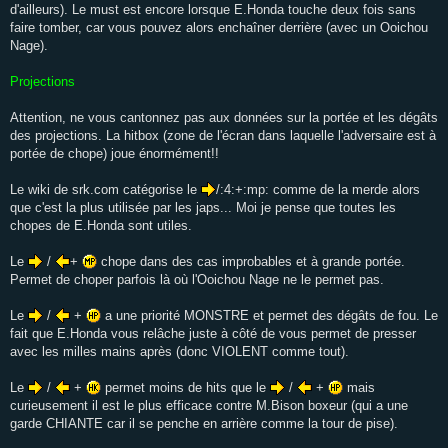
d'ailleurs). Le must est encore lorsque E.Honda touche deux fois sans
faire tomber, car vous pouvez alors enchaîner derrière (avec un Ooichou
Nage).
Projections
Attention, ne vous cantonnez pas aux données sur la portée et les dégâts
des projections. La hitbox (zone de l'écran dans laquelle l'adversaire est à
portée de chope) joue énormément!!
Le wiki de srk.com catégorise le
/:4:+:mp: comme de la merde alors
que c'est la plus utilisée par les japs... Moi je pense que toutes les
chopes de E.Honda sont utiles.
Le
/
+
chope dans des cas improbables et à grande portée.
Permet de choper parfois là où l'Ooichou Nage ne le permet pas.
Le
/
+
a une priorité MONSTRE et permet des dégâts de fou. Le
fait que E.Honda vous relâche juste à côté de vous permet de presser
avec les milles mains après (donc VIOLENT comme tout).
Le
/
+
permet moins de hits que le
/
+
mais
curieusement il est le plus efficace contre M.Bison boxeur (qui a une
garde CHIANTE car il se penche en arrière comme la tour de pise).