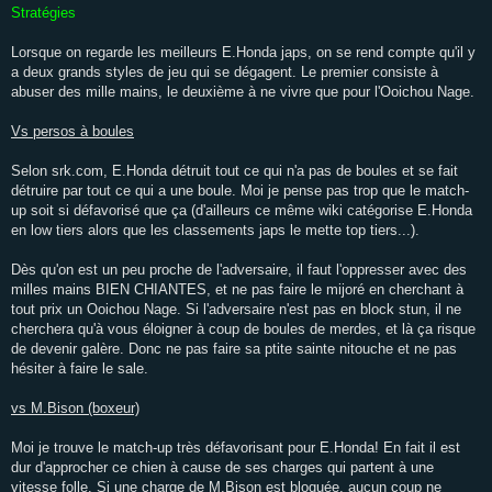
Stratégies
Lorsque on regarde les meilleurs E.Honda japs, on se rend compte qu'il y
a deux grands styles de jeu qui se dégagent. Le premier consiste à
abuser des mille mains, le deuxième à ne vivre que pour l'Ooichou Nage.
Vs persos à boules
Selon srk.com, E.Honda détruit tout ce qui n'a pas de boules et se fait
détruire par tout ce qui a une boule. Moi je pense pas trop que le match-
up soit si défavorisé que ça (d'ailleurs ce même wiki catégorise E.Honda
en low tiers alors que les classements japs le mette top tiers...).
Dès qu'on est un peu proche de l'adversaire, il faut l'oppresser avec des
milles mains BIEN CHIANTES, et ne pas faire le mijoré en cherchant à
tout prix un Ooichou Nage. Si l'adversaire n'est pas en block stun, il ne
cherchera qu'à vous éloigner à coup de boules de merdes, et là ça risque
de devenir galère. Donc ne pas faire sa ptite sainte nitouche et ne pas
hésiter à faire le sale.
vs M.Bison (boxeur)
Moi je trouve le match-up très défavorisant pour E.Honda! En fait il est
dur d'approcher ce chien à cause de ses charges qui partent à une
vitesse folle. Si une charge de M.Bison est bloquée, aucun coup ne