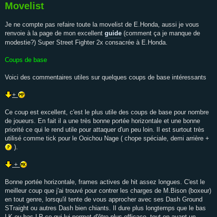
Movelist
Je ne compte pas refaire toute la movelist de E.Honda, aussi je vous
renvoie à la page de mon excellent
guide
(comment ça je manque de
modestie?) Super Street Fighter 2x consacrée à E.Honda.
Coups de base
Voici des commentaires utiles sur quelques coups de base intéressants
+
Ce coup est excellent, c'est le plus utile des coups de base pour nombre
de joueurs. En fait il a une très bonne portée horizontale et une bonne
priorité ce qui le rend utile pour attaquer d'un peu loin. Il est surtout très
utilisé comme tick pour le Ooichou Nage ( chope spéciale, demi arrière +
).
+
Bonne portée horizontale, frames actives de hit assez longues. C'est le
meilleur coup que j'ai trouvé pour contrer les charges de M.Bison (boxeur)
en tout genre, lorsqu'il tente de vous approcher avec ses Dash Ground
STraight ou autres Dash bien chiants. Il dure plus longtemps que le bas
LK ou bas LP ce qui lui permet d'être plus efficace, tout en ayant un