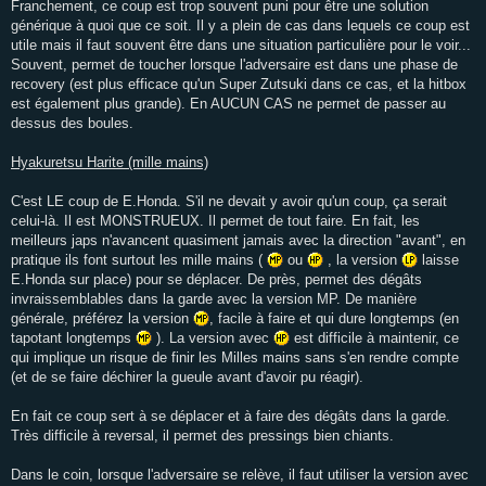
Franchement, ce coup est trop souvent puni pour être une solution
générique à quoi que ce soit. Il y a plein de cas dans lequels ce coup est
utile mais il faut souvent être dans une situation particulière pour le voir...
Souvent, permet de toucher lorsque l'adversaire est dans une phase de
recovery (est plus efficace qu'un Super Zutsuki dans ce cas, et la hitbox
est également plus grande). En AUCUN CAS ne permet de passer au
dessus des boules.
Hyakuretsu Harite (mille mains)
C'est LE coup de E.Honda. S'il ne devait y avoir qu'un coup, ça serait
celui-là. Il est MONSTRUEUX. Il permet de tout faire. En fait, les
meilleurs japs n'avancent quasiment jamais avec la direction "avant", en
pratique ils font surtout les mille mains (
ou
, la version
laisse
E.Honda sur place) pour se déplacer. De près, permet des dégâts
invraissemblables dans la garde avec la version MP. De manière
générale, préférez la version
, facile à faire et qui dure longtemps (en
tapotant longtemps
). La version avec
est difficile à maintenir, ce
qui implique un risque de finir les Milles mains sans s'en rendre compte
(et de se faire déchirer la gueule avant d'avoir pu réagir).
En fait ce coup sert à se déplacer et à faire des dégâts dans la garde.
Très difficile à reversal, il permet des pressings bien chiants.
Dans le coin, lorsque l'adversaire se relève, il faut utiliser la version avec