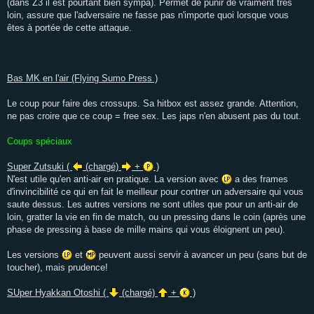
(dans Z3 il est pourtant bien sympa). Permet de punir de vraiment très
loin, assure que l'adversaire ne fasse pas n'importe quoi lorsque vous
êtes à portée de cette attaque.
Bas MK en l'air (Flying Sumo Press )
Le coup pour faire des crossups. Sa hitbox est assez grande. Attention,
ne pas croire que ce coup = free sex. Les japs n'en abusent pas du tout.
Coups spéciaux
Super Zutsuki (
(chargé)
+
)
N'est utile qu'en anti-air en pratique. La version avec
a des frames
d'invincibilité ce qui en fait le meilleur pour contrer un adversaire qui vous
saute dessus. Les autres versions ne sont utiles que pour un anti-air de
loin, gratter la vie en fin de match, ou un pressing dans le coin (après une
phase de pressing à base de mille mains qui vous éloignent un peu).
Les versions
et
peuvent aussi servir à avancer un peu (sans but de
toucher), mais prudence!
SUper Hyakkan Otoshi (
(chargé)
+
)