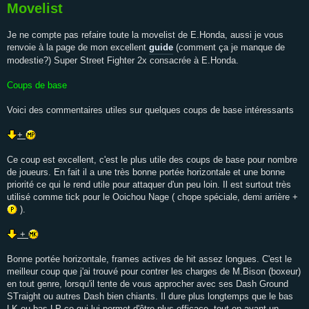
Movelist
Je ne compte pas refaire toute la movelist de E.Honda, aussi je vous
renvoie à la page de mon excellent
guide
(comment ça je manque de
modestie?) Super Street Fighter 2x consacrée à E.Honda.
Coups de base
Voici des commentaires utiles sur quelques coups de base intéressants
+
Ce coup est excellent, c'est le plus utile des coups de base pour nombre
de joueurs. En fait il a une très bonne portée horizontale et une bonne
priorité ce qui le rend utile pour attaquer d'un peu loin. Il est surtout très
utilisé comme tick pour le Ooichou Nage ( chope spéciale, demi arrière +
).
+
Bonne portée horizontale, frames actives de hit assez longues. C'est le
meilleur coup que j'ai trouvé pour contrer les charges de M.Bison (boxeur)
en tout genre, lorsqu'il tente de vous approcher avec ses Dash Ground
STraight ou autres Dash bien chiants. Il dure plus longtemps que le bas
LK ou bas LP ce qui lui permet d'être plus efficace, tout en ayant un