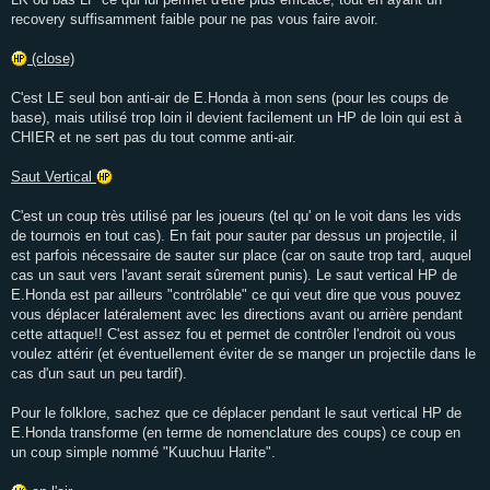
recovery suffisamment faible pour ne pas vous faire avoir.
(close)
C'est LE seul bon anti-air de E.Honda à mon sens (pour les coups de
base), mais utilisé trop loin il devient facilement un HP de loin qui est à
CHIER et ne sert pas du tout comme anti-air.
Saut Vertical
C'est un coup très utilisé par les joueurs (tel qu' on le voit dans les vids
de tournois en tout cas). En fait pour sauter par dessus un projectile, il
est parfois nécessaire de sauter sur place (car on saute trop tard, auquel
cas un saut vers l'avant serait sûrement punis). Le saut vertical HP de
E.Honda est par ailleurs "contrôlable" ce qui veut dire que vous pouvez
vous déplacer latéralement avec les directions avant ou arrière pendant
cette attaque!! C'est assez fou et permet de contrôler l'endroit où vous
voulez attérir (et éventuellement éviter de se manger un projectile dans le
cas d'un saut un peu tardif).
Pour le folklore, sachez que ce déplacer pendant le saut vertical HP de
E.Honda transforme (en terme de nomenclature des coups) ce coup en
un coup simple nommé "Kuuchuu Harite".