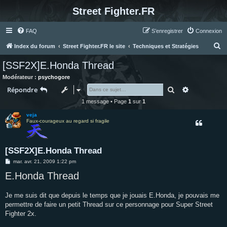
Street Fighter.FR
FAQ
S’enregistrer
Connexion
R
Index du forum
Street Fighter.FR le site
Techniques et Stratégies
e
[SSF2X]E.Honda Thread
c
Modérateur :
psychogore
h
Rechercher
Recherche 
Répondre
e
1 message • Page
1
sur
1
r
veja
c
Faux-courageux au regard si fragile
h
e
[SSF2X]E.Honda Thread
r
M
mar. avr. 21, 2009 1:22 pm
e
E.Honda Thread
s
s
a
g
Je me suis dit que depuis le temps que je jouais E.Honda, je pouvais me
e
permettre de faire un petit Thread sur ce personnage pour Super Street
Fighter 2x.