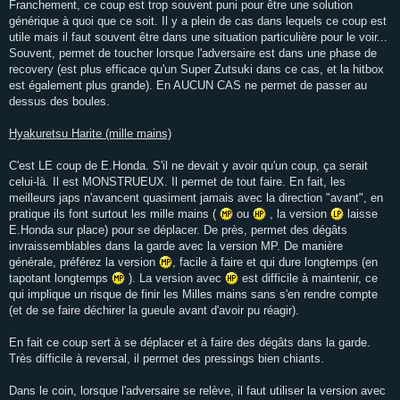
Franchement, ce coup est trop souvent puni pour être une solution
générique à quoi que ce soit. Il y a plein de cas dans lequels ce coup est
utile mais il faut souvent être dans une situation particulière pour le voir...
Souvent, permet de toucher lorsque l'adversaire est dans une phase de
recovery (est plus efficace qu'un Super Zutsuki dans ce cas, et la hitbox
est également plus grande). En AUCUN CAS ne permet de passer au
dessus des boules.
Hyakuretsu Harite (mille mains)
C'est LE coup de E.Honda. S'il ne devait y avoir qu'un coup, ça serait
celui-là. Il est MONSTRUEUX. Il permet de tout faire. En fait, les
meilleurs japs n'avancent quasiment jamais avec la direction "avant", en
pratique ils font surtout les mille mains (
ou
, la version
laisse
E.Honda sur place) pour se déplacer. De près, permet des dégâts
invraissemblables dans la garde avec la version MP. De manière
générale, préférez la version
, facile à faire et qui dure longtemps (en
tapotant longtemps
). La version avec
est difficile à maintenir, ce
qui implique un risque de finir les Milles mains sans s'en rendre compte
(et de se faire déchirer la gueule avant d'avoir pu réagir).
En fait ce coup sert à se déplacer et à faire des dégâts dans la garde.
Très difficile à reversal, il permet des pressings bien chiants.
Dans le coin, lorsque l'adversaire se relève, il faut utiliser la version avec