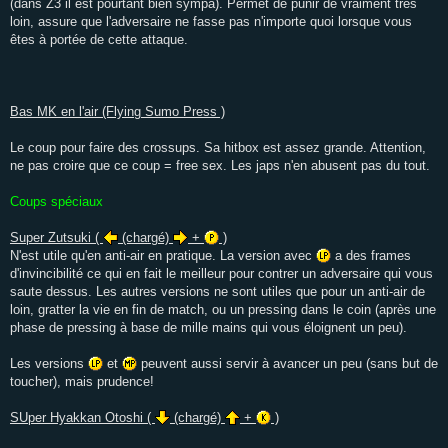
(dans Z3 il est pourtant bien sympa). Permet de punir de vraiment très
loin, assure que l'adversaire ne fasse pas n'importe quoi lorsque vous
êtes à portée de cette attaque.
Bas MK en l'air (Flying Sumo Press )
Le coup pour faire des crossups. Sa hitbox est assez grande. Attention,
ne pas croire que ce coup = free sex. Les japs n'en abusent pas du tout.
Coups spéciaux
Super Zutsuki (
(chargé)
+
)
N'est utile qu'en anti-air en pratique. La version avec
a des frames
d'invincibilité ce qui en fait le meilleur pour contrer un adversaire qui vous
saute dessus. Les autres versions ne sont utiles que pour un anti-air de
loin, gratter la vie en fin de match, ou un pressing dans le coin (après une
phase de pressing à base de mille mains qui vous éloignent un peu).
Les versions
et
peuvent aussi servir à avancer un peu (sans but de
toucher), mais prudence!
SUper Hyakkan Otoshi (
(chargé)
+
)