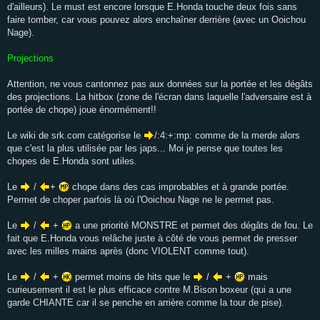
d'ailleurs). Le must est encore lorsque E.Honda touche deux fois sans
faire tomber, car vous pouvez alors enchaîner derrière (avec un Ooichou
Nage).
Projections
Attention, ne vous cantonnez pas aux données sur la portée et les dégâts
des projections. La hitbox (zone de l'écran dans laquelle l'adversaire est à
portée de chope) joue énormément!!
Le wiki de srk.com catégorise le
/:4:+:mp: comme de la merde alors
que c'est la plus utilisée par les japs... Moi je pense que toutes les
chopes de E.Honda sont utiles.
Le
/
+
chope dans des cas improbables et à grande portée.
Permet de choper parfois là où l'Ooichou Nage ne le permet pas.
Le
/
+
a une priorité MONSTRE et permet des dégâts de fou. Le
fait que E.Honda vous relâche juste à côté de vous permet de presser
avec les milles mains après (donc VIOLENT comme tout).
Le
/
+
permet moins de hits que le
/
+
mais
curieusement il est le plus efficace contre M.Bison boxeur (qui a une
garde CHIANTE car il se penche en arrière comme la tour de pise).