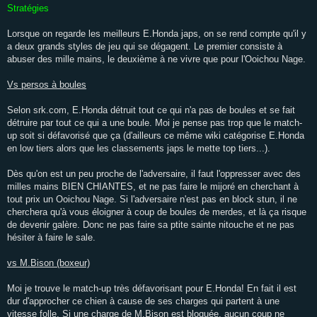
Stratégies
Lorsque on regarde les meilleurs E.Honda japs, on se rend compte qu'il y
a deux grands styles de jeu qui se dégagent. Le premier consiste à
abuser des mille mains, le deuxième à ne vivre que pour l'Ooichou Nage.
Vs persos à boules
Selon srk.com, E.Honda détruit tout ce qui n'a pas de boules et se fait
détruire par tout ce qui a une boule. Moi je pense pas trop que le match-
up soit si défavorisé que ça (d'ailleurs ce même wiki catégorise E.Honda
en low tiers alors que les classements japs le mette top tiers...).
Dès qu'on est un peu proche de l'adversaire, il faut l'oppresser avec des
milles mains BIEN CHIANTES, et ne pas faire le mijoré en cherchant à
tout prix un Ooichou Nage. Si l'adversaire n'est pas en block stun, il ne
cherchera qu'à vous éloigner à coup de boules de merdes, et là ça risque
de devenir galère. Donc ne pas faire sa ptite sainte nitouche et ne pas
hésiter à faire le sale.
vs M.Bison (boxeur)
Moi je trouve le match-up très défavorisant pour E.Honda! En fait il est
dur d'approcher ce chien à cause de ses charges qui partent à une
vitesse folle. Si une charge de M.Bison est bloquée, aucun coup ne