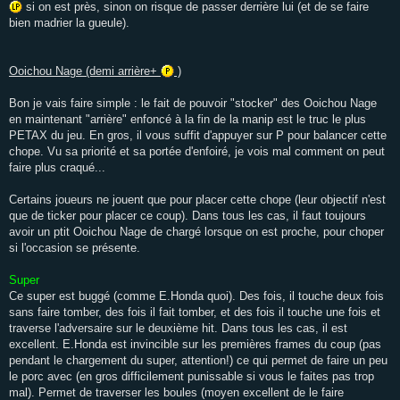
si on est près, sinon on risque de passer derrière lui (et de se faire
bien madrier la gueule).
Ooichou Nage (demi arrière+
)
Bon je vais faire simple : le fait de pouvoir "stocker" des Ooichou Nage
en maintenant "arrière" enfoncé à la fin de la manip est le truc le plus
PETAX du jeu. En gros, il vous suffit d'appuyer sur P pour balancer cette
chope. Vu sa priorité et sa portée d'enfoiré, je vois mal comment on peut
faire plus craqué...
Certains joueurs ne jouent que pour placer cette chope (leur objectif n'est
que de ticker pour placer ce coup). Dans tous les cas, il faut toujours
avoir un ptit Ooichou Nage de chargé lorsque on est proche, pour choper
si l'occasion se présente.
Super
Ce super est buggé (comme E.Honda quoi). Des fois, il touche deux fois
sans faire tomber, des fois il fait tomber, et des fois il touche une fois et
traverse l'adversaire sur le deuxième hit. Dans tous les cas, il est
excellent. E.Honda est invincible sur les premières frames du coup (pas
pendant le chargement du super, attention!) ce qui permet de faire un peu
le porc avec (en gros difficilement punissable si vous le faites pas trop
mal). Permet de traverser les boules (moyen excellent de le faire