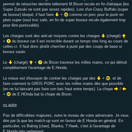
permet de retoucher derrière tellement M.Bison recule en fin d'attaque (les
Super Zutsuki ne sont pas assez rapides). Lors d'un Crazy Buffalo (super
de boxeur) bloqué, il faut faire
+
comme un porc pour le punir en
plein super (seul truc safe, en fin de super boxeur recule également trop
pour être punissable).
Les charges sont des anti-air moyens contre les charges
(chargé)
+
du boxeur car il est invincible durant un temps très long au cours de
celles-ci. Il faut donc plutôt chercher à punir par des coups de base si
boxeur saute.
Le
(chargé)
+
de Bison traverse les milles mains, ce qui détruit
complètement l'avantage de E.Honda.
Le mieux est d'essayer de contrer les charges par des
+
, et de
faire vraiment le GROS PORC avec les milles mains dès que possible
(en ne lui laissant pas faire son bas haut entre temps). La chope
/
+
de E.HOnda bat la chope de Bison.
vs autre
Pas de difficultées majeures, outre le niveau de votre adversaire. Je veux
dire par là que les match-up sont en faveur de E.Honda en général. En
particulier, vs Balrog (claw), Blanka, T.Hawk, c'est à l'avantage de
E.Honda très nettement.