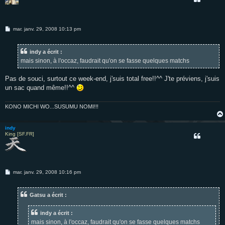
M
mar. janv. 29, 2008 10:13 pm
e
s
s
indy a écrit :
a
g
mais sinon, à l'occaz, faudrait qu'on se fasse quelques matchs
e
Pas de souci, surtout ce week-end, j'suis total free!!^^ J'te préviens, j'suis
un sac quand même!!^^
KONO MICHI WO...SUSUMU NOMI!!!
indy
King [SF.FR]
M
mar. janv. 29, 2008 10:16 pm
e
s
s
Gatsu a écrit :
a
g
e
indy a écrit :
mais sinon, à l'occaz, faudrait qu'on se fasse quelques matchs