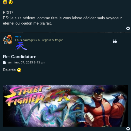
EDIT²:
PS: je suis sérieux. comme titre je vous laisse décider mais voyageur
éternel ou x-adon me plairait.
veja
Faux-courageux au regard si fragile
Re: Candidature
M
ven. févr. 07, 2025 9:43 am
e
s
Rejetée
s
a
g
e