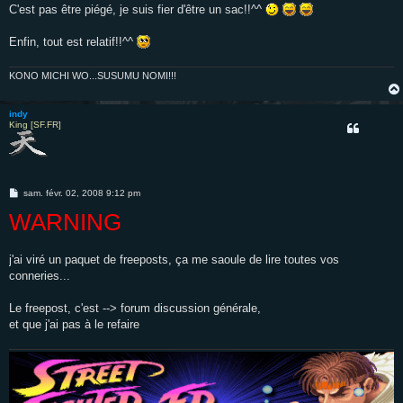
C'est pas être piégé, je suis fier d'être un sac!!^^
Enfin, tout est relatif!!^^
KONO MICHI WO...SUSUMU NOMI!!!
indy
King [SF.FR]
M
sam. févr. 02, 2008 9:12 pm
e
WARNING
s
s
a
g
e
j'ai viré un paquet de freeposts, ça me saoule de lire toutes vos
conneries...
Le freepost, c'est --> forum discussion générale,
et que j'ai pas à le refaire