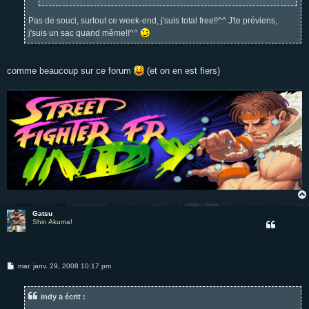
Pas de souci, surtout ce week-end, j'suis total free!!^^ J'te préviens,
j'suis un sac quand même!!^^
comme beaucoup sur ce forum
(et on en est fiers)
Gatsu
Shin Akuma!
M
mar. janv. 29, 2008 10:17 pm
e
s
s
indy a écrit :
a
g