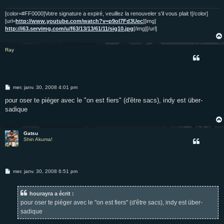
g
e
[color=#FF0000]Votre signature a expiré, veuillez la renouveler s'il vous plait ![/color]
[url=
http://www.youtube.com/watch?v=p9oI7Fd3Uec
][img]
http://i63.servimg.com/u/f63/13/13/61/11/sig10.jpg
[/img][/url]
Ray
M
mer. janv. 30, 2008 4:01 pm
e
s
pour oser te piéger avec le "on est fiers" (d'être sacs), indy est über-
s
sadique
a
g
e
Gatsu
Shin Akuma!
M
mer. janv. 30, 2008 6:51 pm
e
s
s
hourayra a écrit :
a
g
pour oser te piéger avec le "on est fiers" (d'être sacs), indy est über-
e
sadique