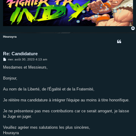
Hourayra
Re: Candidature
M
mer. août 30, 2023 4:13 am
e
s
Mesdames et Messieurs,
s
a
g
Bonjour,
e
Au nom de la Liberté, de l'Égalité et de la Fraternité,
Je réitère ma candidature à intégrer l'équipe au moins à titre honorifique.
Je ne présenterai pas mes contributions car ce serait arrogant, je laisse
le Juge en juger.
Veuillez agréer mes salutations les plus sincères,
Hourayra