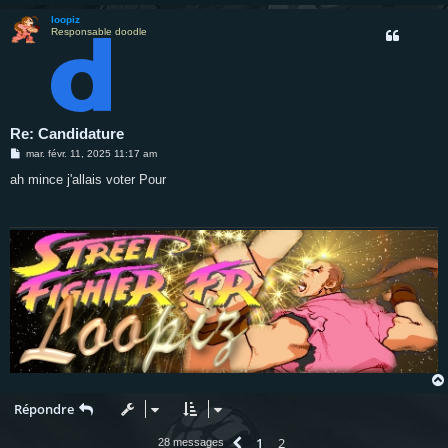
loopiz
Responsable doodle
Re: Candidature
M
mar. févr. 11, 2025 11:17 am
e
s
ah mince j'allais voter Pour
s
a
g
e
Répondre
1
2
Précédente
28 messages