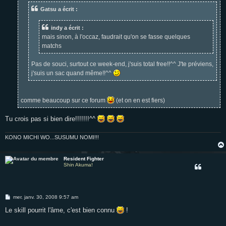
e
Gatsu a écrit :
indy a écrit :
mais sinon, à l'occaz, faudrait qu'on se fasse quelques
matchs
Pas de souci, surtout ce week-end, j'suis total free!!^^ J'te préviens,
j'suis un sac quand même!!^^
comme beaucoup sur ce forum
(et on en est fiers)
Tu crois pas si bien dire!!!!!!!^^
KONO MICHI WO...SUSUMU NOMI!!!
Resident Fighter
Shin Akuma!
M
mer. janv. 30, 2008 9:57 am
e
s
Le skill pourrit l'âme, c'est bien connu
!
s
a