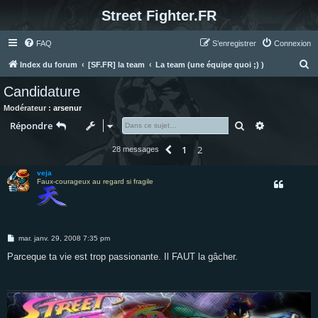
Street Fighter.FR
FAQ
S’enregistrer
Connexion
R
Index du forum
[SF.FR] la team
La team (une équipe quoi ;) )
e
Candidature
c
Modérateur :
arsenur
h
Rechercher
Recherche 
Répondre
e
1
2
Précédente
28 messages
r
c
veja
Faux-courageux au regard si fragile
h
e
r
M
mar. janv. 29, 2008 7:35 pm
e
s
Parceque ta vie est trop passionante. Il FAUT la gâcher.
s
a
g
e