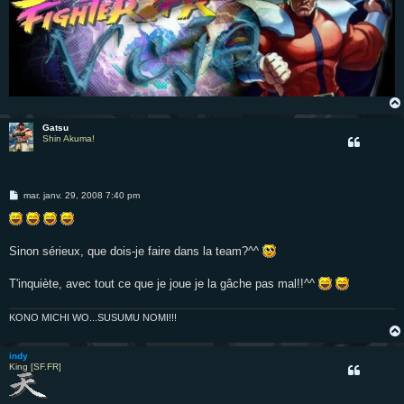
Gatsu
Shin Akuma!
M
mar. janv. 29, 2008 7:40 pm
e
s
s
a
g
Sinon sérieux, que dois-je faire dans la team?^^
e
T'inquiète, avec tout ce que je joue je la gâche pas mal!!^^
KONO MICHI WO...SUSUMU NOMI!!!
indy
King [SF.FR]