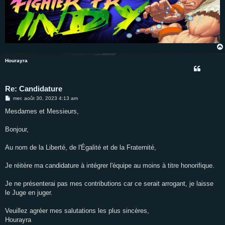
Hourayra
Re: Candidature
M
mer. août 30, 2023 4:13 am
e
s
Mesdames et Messieurs,
s
a
g
Bonjour,
e
Au nom de la Liberté, de l'Égalité et de la Fraternité,
Je réitère ma candidature à intégrer l'équipe au moins à titre honorifique.
Je ne présenterai pas mes contributions car ce serait arrogant, je laisse
le Juge en juger.
Veuillez agréer mes salutations les plus sincères,
Hourayra