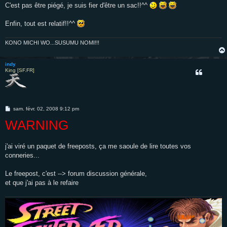
C'est pas être piégé, je suis fier d'être un sac!!^^
Enfin, tout est relatif!!^^
KONO MICHI WO...SUSUMU NOMI!!!
indy
King [SF.FR]
M
sam. févr. 02, 2008 9:12 pm
e
WARNING
s
s
a
g
e
j'ai viré un paquet de freeposts, ça me saoule de lire toutes vos
conneries...
Le freepost, c'est --> forum discussion générale,
et que j'ai pas à le refaire