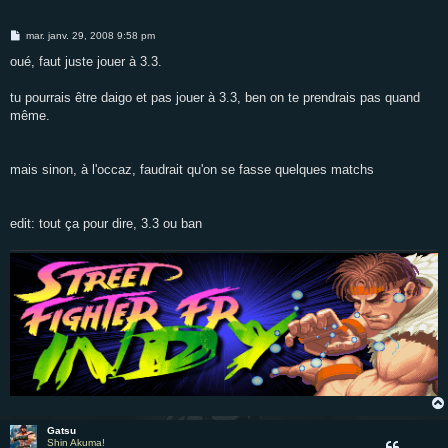
M
mar. janv. 29, 2008 9:58 pm
e
s
oué, faut juste jouer à 3.3.
s
a
g
tu pourrais être daigo et pas jouer à 3.3, ben on te prendrais pas quand
e
même.
mais sinon, à l'occaz, faudrait qu'on se fasse quelques matchs
edit: tout ça pour dire, 3.3 ou ban
Gatsu
Shin Akuma!