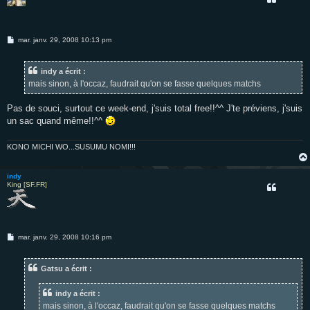
M
mar. janv. 29, 2008 10:13 pm
e
s
s
indy a écrit :
a
g
mais sinon, à l'occaz, faudrait qu'on se fasse quelques matchs
e
Pas de souci, surtout ce week-end, j'suis total free!!^^ J'te préviens, j'suis
un sac quand même!!^^
KONO MICHI WO...SUSUMU NOMI!!!
indy
King [SF.FR]
M
mar. janv. 29, 2008 10:16 pm
e
s
s
Gatsu a écrit :
a
g
e
indy a écrit :
mais sinon, à l'occaz, faudrait qu'on se fasse quelques matchs