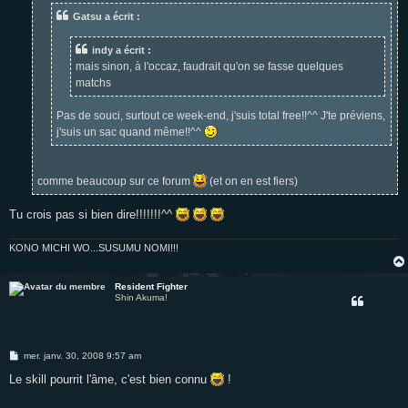
e
Gatsu a écrit :
indy a écrit :
mais sinon, à l'occaz, faudrait qu'on se fasse quelques
matchs
Pas de souci, surtout ce week-end, j'suis total free!!^^ J'te préviens,
j'suis un sac quand même!!^^
comme beaucoup sur ce forum
(et on en est fiers)
Tu crois pas si bien dire!!!!!!!^^
KONO MICHI WO...SUSUMU NOMI!!!
Resident Fighter
Shin Akuma!
M
mer. janv. 30, 2008 9:57 am
e
s
Le skill pourrit l'âme, c'est bien connu
!
s
a