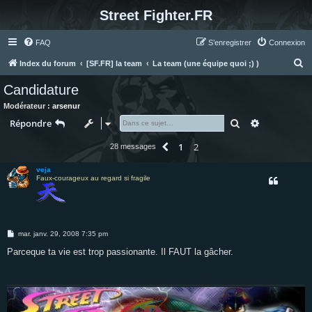
Street Fighter.FR
FAQ
S’enregistrer
Connexion
R
Index du forum
[SF.FR] la team
La team (une équipe quoi ;) )
e
Candidature
c
Modérateur :
arsenur
h
Rechercher
Recherche 
Répondre
e
1
2
Précédente
28 messages
r
c
veja
Faux-courageux au regard si fragile
h
e
r
M
mar. janv. 29, 2008 7:35 pm
e
s
Parceque ta vie est trop passionante. Il FAUT la gâcher.
s
a
g
e