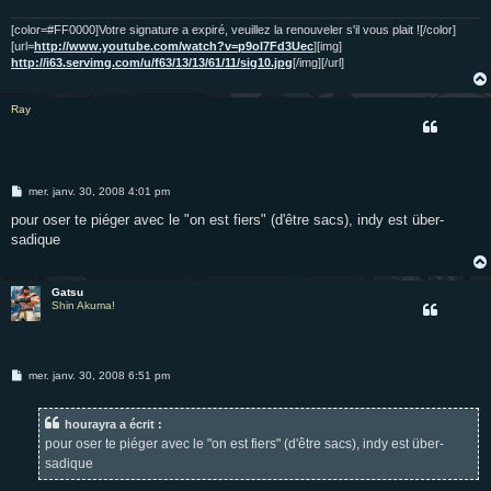
g
e
[color=#FF0000]Votre signature a expiré, veuillez la renouveler s'il vous plait ![/color]
[url=
http://www.youtube.com/watch?v=p9oI7Fd3Uec
][img]
http://i63.servimg.com/u/f63/13/13/61/11/sig10.jpg
[/img][/url]
Ray
M
mer. janv. 30, 2008 4:01 pm
e
s
pour oser te piéger avec le "on est fiers" (d'être sacs), indy est über-
s
sadique
a
g
e
Gatsu
Shin Akuma!
M
mer. janv. 30, 2008 6:51 pm
e
s
s
hourayra a écrit :
a
g
pour oser te piéger avec le "on est fiers" (d'être sacs), indy est über-
e
sadique