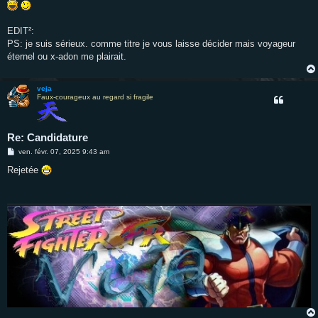
EDIT²:
PS: je suis sérieux. comme titre je vous laisse décider mais voyageur
éternel ou x-adon me plairait.
veja
Faux-courageux au regard si fragile
Re: Candidature
M
ven. févr. 07, 2025 9:43 am
e
s
Rejetée
s
a
g
e