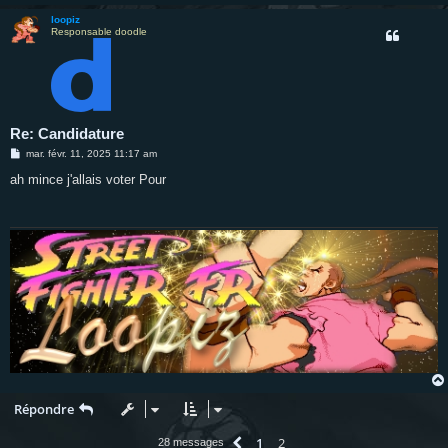
loopiz
Responsable doodle
Re: Candidature
M
mar. févr. 11, 2025 11:17 am
e
s
ah mince j'allais voter Pour
s
a
g
e
Répondre
1
2
Précédente
28 messages