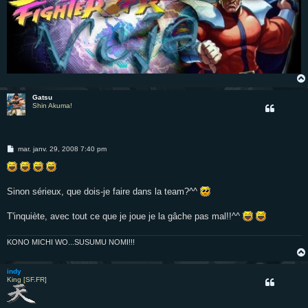
Gatsu
Shin Akuma!
M
mar. janv. 29, 2008 7:40 pm
e
s
s
a
g
Sinon sérieux, que dois-je faire dans la team?^^
e
T'inquiète, avec tout ce que je joue je la gâche pas mal!!^^
KONO MICHI WO...SUSUMU NOMI!!!
indy
King [SF.FR]