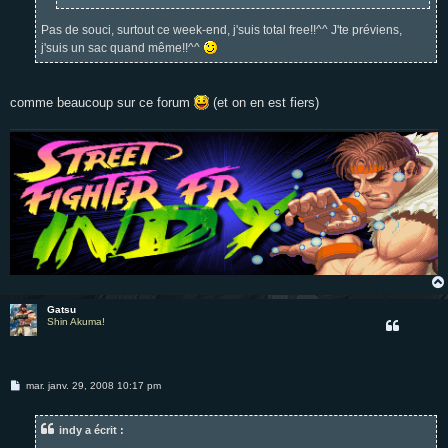
Pas de souci, surtout ce week-end, j'suis total free!!^^ J'te préviens,
j'suis un sac quand même!!^^
comme beaucoup sur ce forum
(et on en est fiers)
Gatsu
Shin Akuma!
M
mar. janv. 29, 2008 10:17 pm
e
s
s
indy a écrit :
a
g