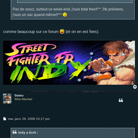
Pas de souci, surtout ce week-end, j'suis total free!!^^ J'te préviens,
j'suis un sac quand même!!^^
comme beaucoup sur ce forum
(et on en est fiers)
Gatsu
Shin Akuma!
M
mar. janv. 29, 2008 10:17 pm
e
s
s
indy a écrit :
a
g