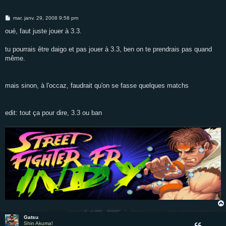
M
mar. janv. 29, 2008 9:58 pm
e
s
oué, faut juste jouer à 3.3.
s
a
g
tu pourrais être daigo et pas jouer à 3.3, ben on te prendrais pas quand
e
même.
mais sinon, à l'occaz, faudrait qu'on se fasse quelques matchs
edit: tout ça pour dire, 3.3 ou ban
Gatsu
Shin Akuma!