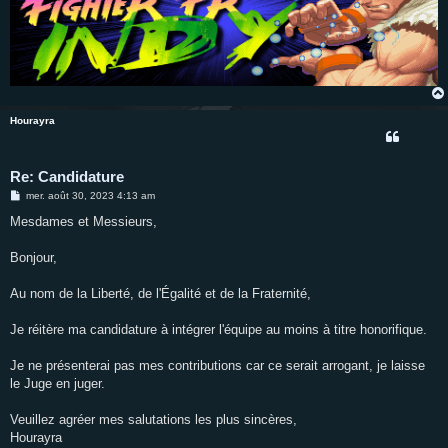
Hourayra
Re: Candidature
M
mer. août 30, 2023 4:13 am
e
s
Mesdames et Messieurs,
s
a
g
Bonjour,
e
Au nom de la Liberté, de l'Égalité et de la Fraternité,
Je réitère ma candidature à intégrer l'équipe au moins à titre honorifique.
Je ne présenterai pas mes contributions car ce serait arrogant, je laisse
le Juge en juger.
Veuillez agréer mes salutations les plus sincères,
Hourayra