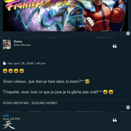
Gatsu
Shin Akuma!
M
mar. janv. 29, 2008 7:40 pm
e
s
s
a
g
Sinon sérieux, que dois-je faire dans la team?^^
e
T'inquiète, avec tout ce que je joue je la gâche pas mal!!^^
KONO MICHI WO...SUSUMU NOMI!!!
indy
King [SF.FR]