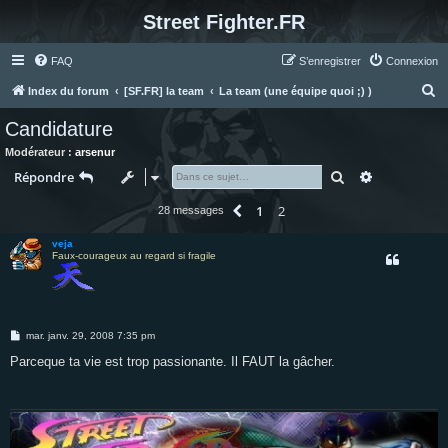
Street Fighter.FR
FAQ
S’enregistrer
Connexion
R
Index du forum
[SF.FR] la team
La team (une équipe quoi ;) )
e
Candidature
c
Modérateur :
arsenur
h
Rechercher
Recherche 
Répondre
e
1
2
Précédente
28 messages
r
c
veja
Faux-courageux au regard si fragile
h
e
r
M
mar. janv. 29, 2008 7:35 pm
e
s
Parceque ta vie est trop passionante. Il FAUT la gâcher.
s
a
g
e