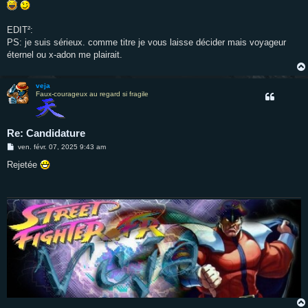
EDIT²:
PS: je suis sérieux. comme titre je vous laisse décider mais voyageur
éternel ou x-adon me plairait.
veja
Faux-courageux au regard si fragile
Re: Candidature
M
ven. févr. 07, 2025 9:43 am
e
s
Rejetée
s
a
g
e