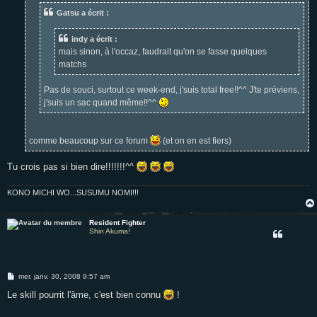
e
Gatsu a écrit :
indy a écrit :
mais sinon, à l'occaz, faudrait qu'on se fasse quelques
matchs
Pas de souci, surtout ce week-end, j'suis total free!!^^ J'te préviens,
j'suis un sac quand même!!^^
comme beaucoup sur ce forum
(et on en est fiers)
Tu crois pas si bien dire!!!!!!!^^
KONO MICHI WO...SUSUMU NOMI!!!
Resident Fighter
Shin Akuma!
M
mer. janv. 30, 2008 9:57 am
e
s
Le skill pourrit l'âme, c'est bien connu
!
s
a