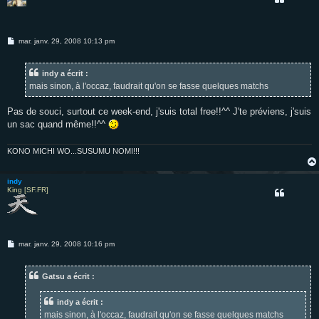
M
mar. janv. 29, 2008 10:13 pm
e
s
s
indy a écrit :
a
g
mais sinon, à l'occaz, faudrait qu'on se fasse quelques matchs
e
Pas de souci, surtout ce week-end, j'suis total free!!^^ J'te préviens, j'suis
un sac quand même!!^^
KONO MICHI WO...SUSUMU NOMI!!!
indy
King [SF.FR]
M
mar. janv. 29, 2008 10:16 pm
e
s
s
Gatsu a écrit :
a
g
e
indy a écrit :
mais sinon, à l'occaz, faudrait qu'on se fasse quelques matchs