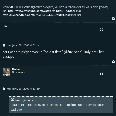
g
e
[color=#FF0000]Votre signature a expiré, veuillez la renouveler s'il vous plait ![/color]
[url=
http://www.youtube.com/watch?v=p9oI7Fd3Uec
][img]
http://i63.servimg.com/u/f63/13/13/61/11/sig10.jpg
[/img][/url]
Ray
M
mer. janv. 30, 2008 4:01 pm
e
s
pour oser te piéger avec le "on est fiers" (d'être sacs), indy est über-
s
sadique
a
g
e
Gatsu
Shin Akuma!
M
mer. janv. 30, 2008 6:51 pm
e
s
s
hourayra a écrit :
a
g
pour oser te piéger avec le "on est fiers" (d'être sacs), indy est über-
e
sadique