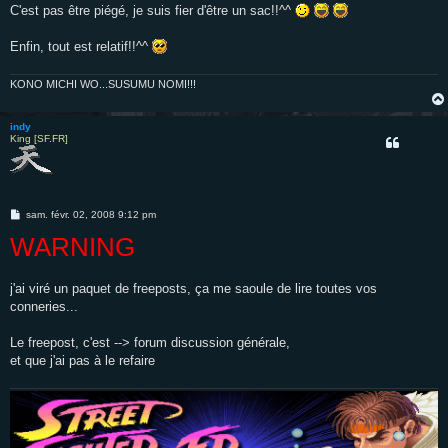
C'est pas être piégé, je suis fier d'être un sac!!^^
Enfin, tout est relatif!!^^
KONO MICHI WO...SUSUMU NOMI!!!
indy
King [SF.FR]
M
sam. févr. 02, 2008 9:12 pm
e
WARNING
s
s
a
g
e
j'ai viré un paquet de freeposts, ça me saoule de lire toutes vos
conneries...
Le freepost, c'est --> forum discussion générale,
et que j'ai pas à le refaire