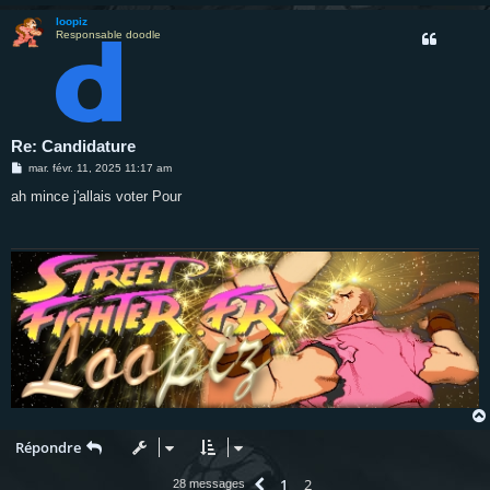
loopiz
Responsable doodle
Re: Candidature
M
mar. févr. 11, 2025 11:17 am
e
s
ah mince j'allais voter Pour
s
a
g
e
Répondre
1
2
Précédente
28 messages