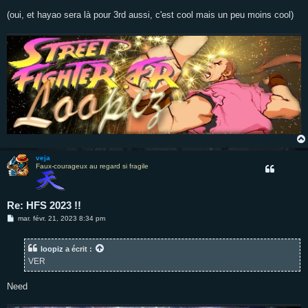
a
g
(oui, et hayao sera là pour 3rd aussi, c'est cool mais un peu moins cool)
e
veja
Faux-courageux au regard si fragile
Re: HFS 2023 !!
M
mar. févr. 21, 2023 8:34 pm
e
s
s
loopiz
a écrit :
a
g
VER
e
Need