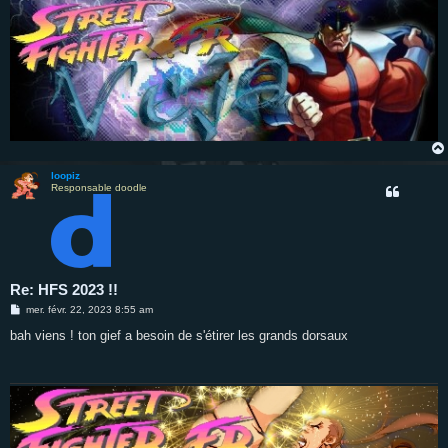
loopiz
Responsable doodle
Re: HFS 2023 !!
M
mer. févr. 22, 2023 8:55 am
e
s
bah viens ! ton gief a besoin de s'étirer les grands dorsaux
s
a
g
e