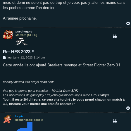
mois et demi ne seront pas de trop et je veux pas y aller les mains dans
les poches comme l'an dernier.
A l'année prochaine.
psychogore
Membre [SF.FR]
Re: HFS 2023 !!
M
jeu. janv. 12, 2023 1:14 pm
e
s
Cette année ils ont ajouté Breakers revenge et Street Fighter Zero 3 !
s
a
g
e
nobody akuma kills stays dead now.
that guy is gonna get a complex .
-Mr List from SRK
Les aberrations de gameplay : Psycho qui fait des loops avec Oro.
Evilryu
"bon, il reste 1/4 d'heure, ce sera vite torché : je vous prend chacun un match à
3.2, histoire vous mettre une branlée chacun !"
loopiz
Responsable doodle