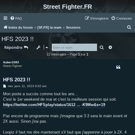
Street Fighter.FR
FAQ
S’enregistrer
Connexion
R
Index du forum
[SF.FR] la team
Sessions
e
HFS 2023 !!
c
Rechercher
Recherche 
Répondre
h
12 messages • Page
1
sur
1
e
Auber1083
r
Street Fighter
c
h
HFS 2023 !!
e
M
mer. janv. 11, 2023 9:02 am
e
r
s
Mon poste a succès comme tout les ans...
s
C'est le 1er weekend de mai et c'est la meilleure session qui soit.
a
g
https://twitter.com/HFSplay/status/1612 ... -K9Mw&s=19
e
Pas encore de programme mais j'imagine que 3.3 sera le main event et
2X aussi. Sinon j'irai pas.
Loopiz il faut me dire maintenant s'il faut que j'apprenne à jouer à 2X. 4