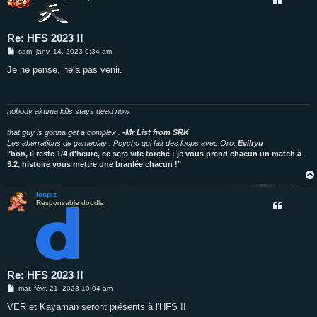
Re: HFS 2023 !!
M
sam. janv. 14, 2023 9:34 am
e
s
Je ne pense, héla pas venir.
s
a
g
e
nobody akuma kills stays dead now.
that guy is gonna get a complex .
-Mr List from SRK
Les aberrations de gameplay : Psycho qui fait des loops avec Oro.
Evilryu
"bon, il reste 1/4 d'heure, ce sera vite torché : je vous prend chacun un match à
3.2, histoire vous mettre une branlée chacun !"
loopiz
Responsable doodle
Re: HFS 2023 !!
M
mar. févr. 21, 2023 10:04 am
e
s
VER et Kayaman seront présents à l'HFS !!
s