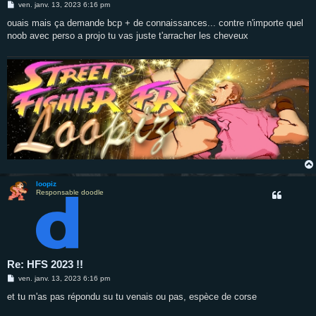
M
ven. janv. 13, 2023 6:16 pm
e
s
ouais mais ça demande bcp + de connaissances... contre n'importe quel
s
noob avec perso a projo tu vas juste t'arracher les cheveux
a
g
e
loopiz
Responsable doodle
Re: HFS 2023 !!
M
ven. janv. 13, 2023 6:16 pm
e
s
et tu m'as pas répondu su tu venais ou pas, espèce de corse
s
a