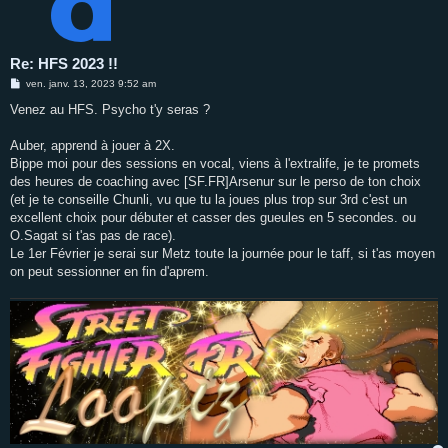
Re: HFS 2023 !!
M
ven. janv. 13, 2023 9:52 am
e
s
Venez au HFS. Psycho t'y seras ?
s
a
g
Auber, apprend à jouer à 2X.
e
Bippe moi pour des sessions en vocal, viens à l'extralife, je te promets
des heures de coaching avec [SF.FR]Arsenur sur le perso de ton choix
(et je te conseille Chunli, vu que tu la joues plus trop sur 3rd c'est un
excellent choix pour débuter et casser des gueules en 5 secondes. ou
O.Sagat si t'as pas de race).
Le 1er Février je serai sur Metz toute la journée pour le taff, si t'as moyen
on peut sessionner en fin d'aprem.