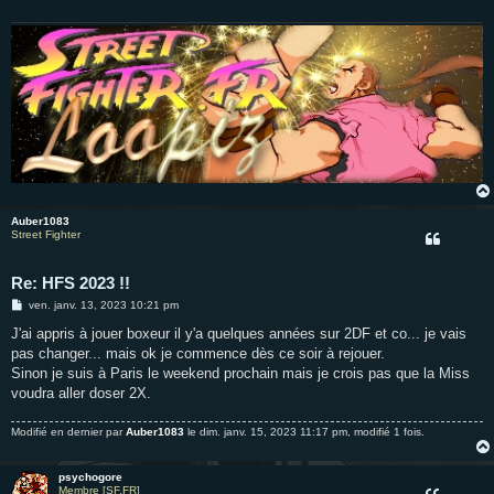
g
e
Auber1083
Street Fighter
Re: HFS 2023 !!
M
ven. janv. 13, 2023 10:21 pm
e
s
J'ai appris à jouer boxeur il y'a quelques années sur 2DF et co... je vais
s
pas changer... mais ok je commence dès ce soir à rejouer.
a
g
Sinon je suis à Paris le weekend prochain mais je crois pas que la Miss
e
voudra aller doser 2X.
Modifié en dernier par
Auber1083
le dim. janv. 15, 2023 11:17 pm, modifié 1 fois.
psychogore
Membre [SF.FR]