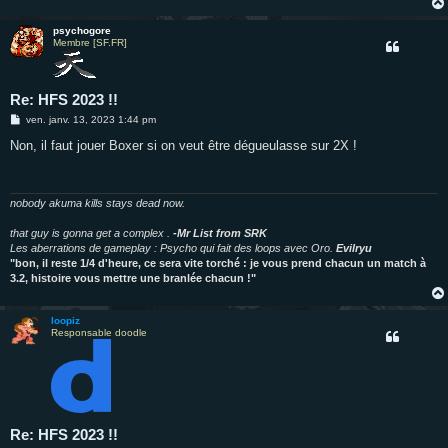
psychogore
Membre [SF.FR]
Re: HFS 2023 !!
M
ven. janv. 13, 2023 1:44 pm
e
s
Non, il faut jouer Boxer si on veut être dégueulasse sur 2X !
s
a
g
e
nobody akuma kills stays dead now.
that guy is gonna get a complex .
-Mr List from SRK
Les aberrations de gameplay : Psycho qui fait des loops avec Oro.
Evilryu
"bon, il reste 1/4 d'heure, ce sera vite torché : je vous prend chacun un match à
3.2, histoire vous mettre une branlée chacun !"
loopiz
Responsable doodle
Re: HFS 2023 !!