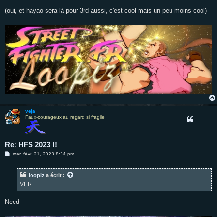
a
g
(oui, et hayao sera là pour 3rd aussi, c'est cool mais un peu moins cool)
e
veja
Faux-courageux au regard si fragile
Re: HFS 2023 !!
M
mar. févr. 21, 2023 8:34 pm
e
s
s
loopiz
a écrit :
a
g
VER
e
Need