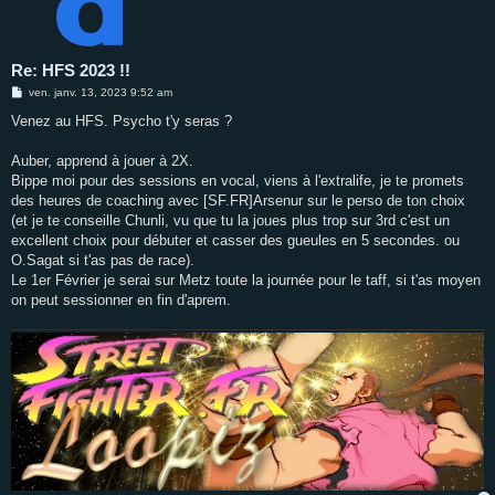
Re: HFS 2023 !!
M
ven. janv. 13, 2023 9:52 am
e
s
Venez au HFS. Psycho t'y seras ?
s
a
g
Auber, apprend à jouer à 2X.
e
Bippe moi pour des sessions en vocal, viens à l'extralife, je te promets
des heures de coaching avec [SF.FR]Arsenur sur le perso de ton choix
(et je te conseille Chunli, vu que tu la joues plus trop sur 3rd c'est un
excellent choix pour débuter et casser des gueules en 5 secondes. ou
O.Sagat si t'as pas de race).
Le 1er Février je serai sur Metz toute la journée pour le taff, si t'as moyen
on peut sessionner en fin d'aprem.