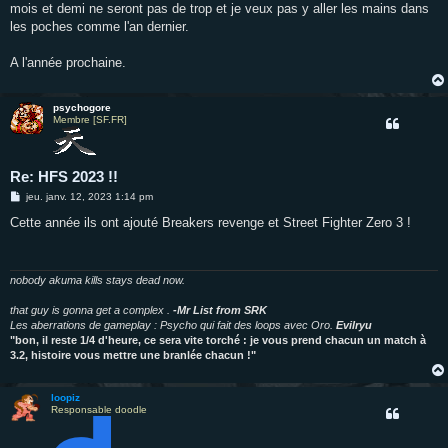
mois et demi ne seront pas de trop et je veux pas y aller les mains dans
les poches comme l'an dernier.
A l'année prochaine.
psychogore
Membre [SF.FR]
Re: HFS 2023 !!
M
jeu. janv. 12, 2023 1:14 pm
e
s
Cette année ils ont ajouté Breakers revenge et Street Fighter Zero 3 !
s
a
g
e
nobody akuma kills stays dead now.
that guy is gonna get a complex .
-Mr List from SRK
Les aberrations de gameplay : Psycho qui fait des loops avec Oro.
Evilryu
"bon, il reste 1/4 d'heure, ce sera vite torché : je vous prend chacun un match à
3.2, histoire vous mettre une branlée chacun !"
loopiz
Responsable doodle