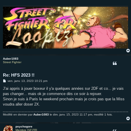
g
e
Auber1083
Street Fighter
Re: HFS 2023 !!
M
ven. janv. 13, 2023 10:21 pm
e
s
J'ai appris à jouer boxeur il y'a quelques années sur 2DF et co... je vais
s
pas changer... mais ok je commence dès ce soir à rejouer.
a
g
Sinon je suis à Paris le weekend prochain mais je crois pas que la Miss
e
voudra aller doser 2X.
Modifié en dernier par
Auber1083
le dim. janv. 15, 2023 11:17 pm, modifié 1 fois.
psychogore
Membre [SF.FR]