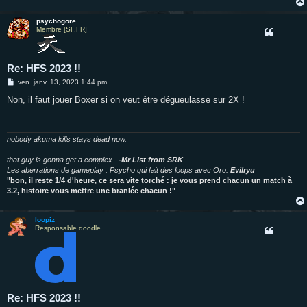
psychogore
Membre [SF.FR]
Re: HFS 2023 !!
M
ven. janv. 13, 2023 1:44 pm
e
s
Non, il faut jouer Boxer si on veut être dégueulasse sur 2X !
s
a
g
e
nobody akuma kills stays dead now.
that guy is gonna get a complex .
-Mr List from SRK
Les aberrations de gameplay : Psycho qui fait des loops avec Oro.
Evilryu
"bon, il reste 1/4 d'heure, ce sera vite torché : je vous prend chacun un match à
3.2, histoire vous mettre une branlée chacun !"
loopiz
Responsable doodle
Re: HFS 2023 !!