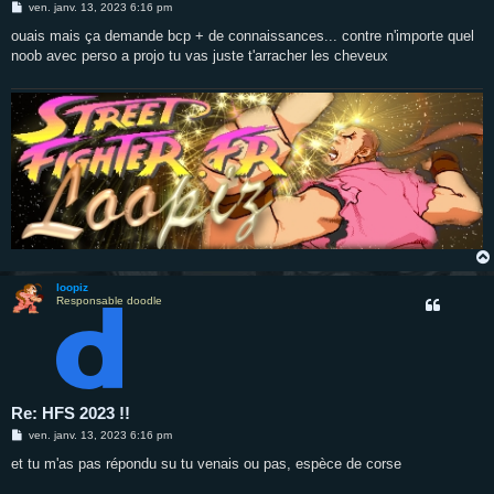
M
ven. janv. 13, 2023 6:16 pm
e
s
ouais mais ça demande bcp + de connaissances... contre n'importe quel
s
noob avec perso a projo tu vas juste t'arracher les cheveux
a
g
e
loopiz
Responsable doodle
Re: HFS 2023 !!
M
ven. janv. 13, 2023 6:16 pm
e
s
et tu m'as pas répondu su tu venais ou pas, espèce de corse
s
a