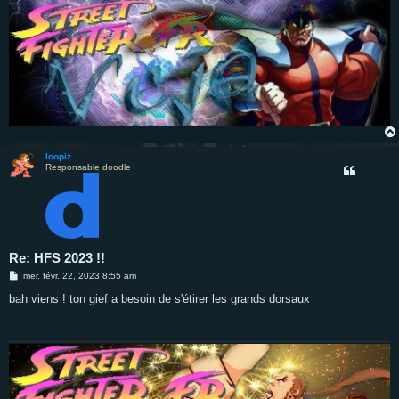
loopiz
Responsable doodle
Re: HFS 2023 !!
M
mer. févr. 22, 2023 8:55 am
e
s
bah viens ! ton gief a besoin de s'étirer les grands dorsaux
s
a
g
e