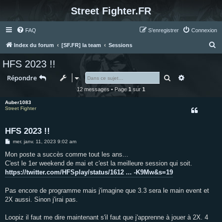
Street Fighter.FR
FAQ
S’enregistrer
Connexion
R
Index du forum
[SF.FR] la team
Sessions
e
HFS 2023 !!
c
Rechercher
Recherche 
Répondre
h
12 messages • Page
1
sur
1
e
Auber1083
r
Street Fighter
c
h
HFS 2023 !!
e
M
mer. janv. 11, 2023 9:02 am
e
r
s
Mon poste a succès comme tout les ans...
s
C'est le 1er weekend de mai et c'est la meilleure session qui soit.
a
g
https://twitter.com/HFSplay/status/1612 ... -K9Mw&s=19
e
Pas encore de programme mais j'imagine que 3.3 sera le main event et
2X aussi. Sinon j'irai pas.
Loopiz il faut me dire maintenant s'il faut que j'apprenne à jouer à 2X. 4