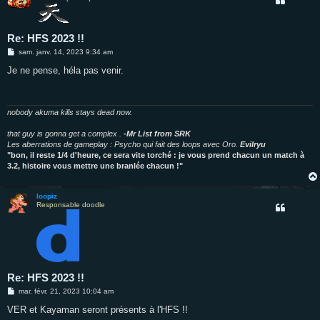
Re: HFS 2023 !!
M
sam. janv. 14, 2023 9:34 am
e
s
Je ne pense, héla pas venir.
s
a
g
e
nobody akuma kills stays dead now.
that guy is gonna get a complex .
-Mr List from SRK
Les aberrations de gameplay : Psycho qui fait des loops avec Oro.
Evilryu
"bon, il reste 1/4 d'heure, ce sera vite torché : je vous prend chacun un match à
3.2, histoire vous mettre une branlée chacun !"
loopiz
Responsable doodle
Re: HFS 2023 !!
M
mar. févr. 21, 2023 10:04 am
e
s
VER et Kayaman seront présents à l'HFS !!
s