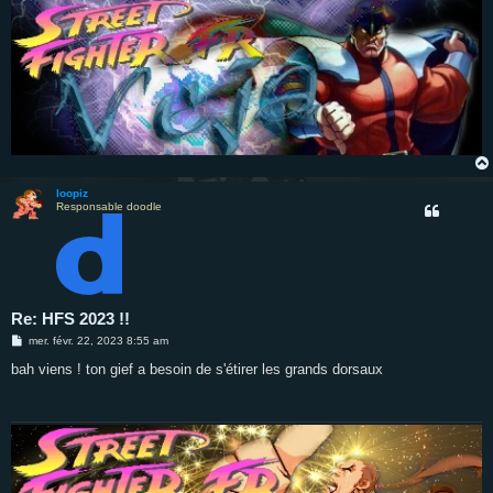
loopiz
Responsable doodle
Re: HFS 2023 !!
M
mer. févr. 22, 2023 8:55 am
e
s
bah viens ! ton gief a besoin de s'étirer les grands dorsaux
s
a
g
e