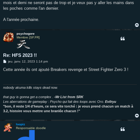
mois et demi ne seront pas de trop et je veux pas y aller les mains dans
les poches comme l'an dernier.
A l'année prochaine.
psychogore
Membre [SF.FR]
Re: HFS 2023 !!
M
jeu. janv. 12, 2023 1:14 pm
e
s
Cette année ils ont ajouté Breakers revenge et Street Fighter Zero 3 !
s
a
g
e
nobody akuma kills stays dead now.
that guy is gonna get a complex .
-Mr List from SRK
Les aberrations de gameplay : Psycho qui fait des loops avec Oro.
Evilryu
"bon, il reste 1/4 d'heure, ce sera vite torché : je vous prend chacun un match à
3.2, histoire vous mettre une branlée chacun !"
loopiz
Responsable doodle