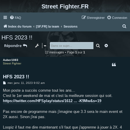
Street Fighter.FR
FAQ
S’enregistrer
Connexion
R
Index du forum
[SF.FR] la team
Sessions
e
HFS 2023 !!
c
Rechercher
Recherche 
Répondre
h
12 messages • Page
1
sur
1
e
Auber1083
r
Street Fighter
c
h
HFS 2023 !!
e
M
mer. janv. 11, 2023 9:02 am
e
r
s
Mon poste a succès comme tout les ans...
s
C'est le 1er weekend de mai et c'est la meilleure session qui soit.
a
g
https://twitter.com/HFSplay/status/1612 ... -K9Mw&s=19
e
Pas encore de programme mais j'imagine que 3.3 sera le main event et
2X aussi. Sinon j'irai pas.
Loopiz il faut me dire maintenant s'il faut que j'apprenne à jouer à 2X. 4