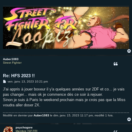
g
e
Auber1083
Street Fighter
Re: HFS 2023 !!
M
ven. janv. 13, 2023 10:21 pm
e
s
J'ai appris à jouer boxeur il y'a quelques années sur 2DF et co... je vais
s
pas changer... mais ok je commence dès ce soir à rejouer.
a
g
Sinon je suis à Paris le weekend prochain mais je crois pas que la Miss
e
voudra aller doser 2X.
Modifié en dernier par
Auber1083
le dim. janv. 15, 2023 11:17 pm, modifié 1 fois.
psychogore
Membre [SF.FR]