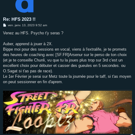
Re: HFS 2023 !!
M
ven. janv. 13, 2023 9:52 am
e
s
Venez au HFS. Psycho t'y seras ?
s
a
g
Auber, apprend à jouer à 2X.
e
Bippe moi pour des sessions en vocal, viens à l'extralife, je te promets
des heures de coaching avec [SF.FR]Arsenur sur le perso de ton choix
(et je te conseille Chunli, vu que tu la joues plus trop sur 3rd c'est un
excellent choix pour débuter et casser des gueules en 5 secondes. ou
O.Sagat si t'as pas de race).
Le 1er Février je serai sur Metz toute la journée pour le taff, si t'as moyen
on peut sessionner en fin d'aprem.