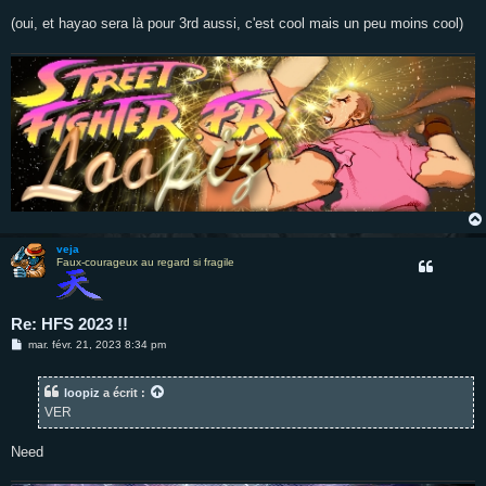
a
g
(oui, et hayao sera là pour 3rd aussi, c'est cool mais un peu moins cool)
e
veja
Faux-courageux au regard si fragile
Re: HFS 2023 !!
M
mar. févr. 21, 2023 8:34 pm
e
s
s
loopiz
a écrit :
a
g
VER
e
Need