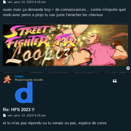
M
ven. janv. 13, 2023 6:16 pm
e
s
ouais mais ça demande bcp + de connaissances... contre n'importe quel
s
noob avec perso a projo tu vas juste t'arracher les cheveux
a
g
e
loopiz
Responsable doodle
Re: HFS 2023 !!
M
ven. janv. 13, 2023 6:16 pm
e
s
et tu m'as pas répondu su tu venais ou pas, espèce de corse
s
a