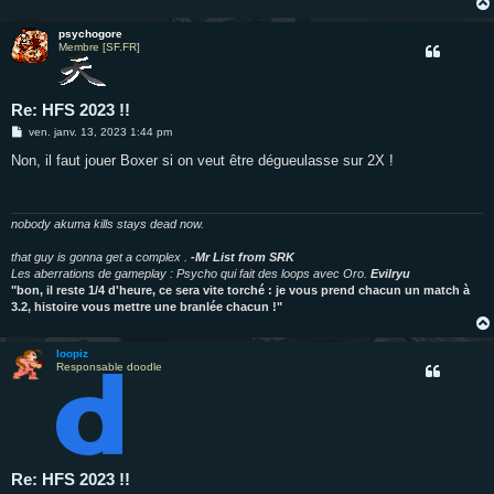
psychogore
Membre [SF.FR]
Re: HFS 2023 !!
M
ven. janv. 13, 2023 1:44 pm
e
s
Non, il faut jouer Boxer si on veut être dégueulasse sur 2X !
s
a
g
e
nobody akuma kills stays dead now.
that guy is gonna get a complex .
-Mr List from SRK
Les aberrations de gameplay : Psycho qui fait des loops avec Oro.
Evilryu
"bon, il reste 1/4 d'heure, ce sera vite torché : je vous prend chacun un match à
3.2, histoire vous mettre une branlée chacun !"
loopiz
Responsable doodle
Re: HFS 2023 !!