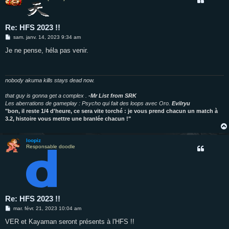
Re: HFS 2023 !!
M
sam. janv. 14, 2023 9:34 am
e
s
Je ne pense, héla pas venir.
s
a
g
e
nobody akuma kills stays dead now.
that guy is gonna get a complex .
-Mr List from SRK
Les aberrations de gameplay : Psycho qui fait des loops avec Oro.
Evilryu
"bon, il reste 1/4 d'heure, ce sera vite torché : je vous prend chacun un match à
3.2, histoire vous mettre une branlée chacun !"
loopiz
Responsable doodle
Re: HFS 2023 !!
M
mar. févr. 21, 2023 10:04 am
e
s
VER et Kayaman seront présents à l'HFS !!
s