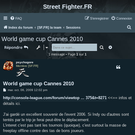
Street Fighter.FR
FAQ
S’enregistrer
Connexion
R
Index du forum
[SF.FR] la team
Sessions
e
World game cup Cannes 2010
c
Rechercher
Recherche 
Répondre
h
1 message • Page
1
sur
1
e
psychogore
r
Membre [SF.FR]
c
h
World game cup Cannes 2010
e
M
mar. oct. 06, 2009 12:02 pm
r
e
s
http://console-league.com/forum/viewtop ... 375&t=8271
<<== infos et
s
détails ici.
a
g
e
J'ai gardé un excellent souvenir de l'event 2006. Si Indy ou d'autres sont
tentés par le trip je ferai peut-être le déplacement.
L'interet c'est pas tant les tournois (quoique), c'est surtout la masse de
freeplay offline contre des tas de bons joueurs.