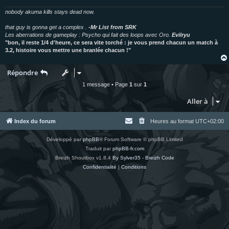
nobody akuma kills stays dead now.
that guy is gonna get a complex .
-Mr List from SRK
Les aberrations de gameplay : Psycho qui fait des loops avec Oro.
Evilryu
"bon, il reste 1/4 d'heure, ce sera vite torché : je vous prend chacun un match à
3.2, histoire vous mettre une branlée chacun !"
Répondre
1 message • Page
1
sur
1
Aller à
Index du forum
Heures au format
UTC+02:00
Développé par
phpBB
® Forum Software © phpBB Limited
Traduit par
phpBB-fr.com
Breizh Shoutbox v1.8.4
By Sylver35 - Breizh Code
Confidentialité
|
Conditions