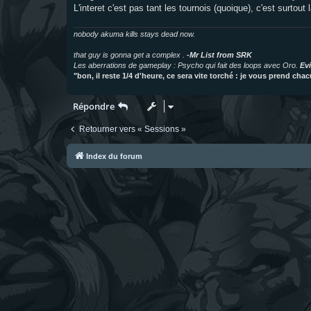
e
L'interet c'est pas tant les tournois (quoique), c'est surtou
nobody akuma kills stays dead now.
that guy is gonna get a complex .
-Mr List from SRK
Les aberrations de gameplay : Psycho qui fait des loops avec Oro.
Evi
"bon, il reste 1/4 d'heure, ce sera vite torché : je vous prend ch
Répondre
Retourner vers « Sessions »
Index du forum