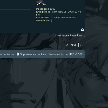
Messages :
1303
Enregistré le :
sam. nov. 05, 2005 10:45
pm
Localisation :
Dans le maquis (home
sweet home !)
H
a
1 message • Page
1
sur
1
u
t
Aller à
s contacter
Supprimer les cookies
Heures au format
UTC+02:00