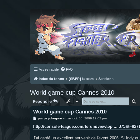
Accès rapide
FAQ
Index du forum
[SF.FR] la team
Sessions
World game cup Cannes 2010
R
Répondre
World game cup Cannes 2010
M
par
psychogore
»
mar. oct. 06, 2009 12:02 pm
e
s
http://console-league.com/forum/viewtop ... 375&t=827
s
a
g
J'ai gardé un excellent souvenir de l'event 2006. Si Indy ou 