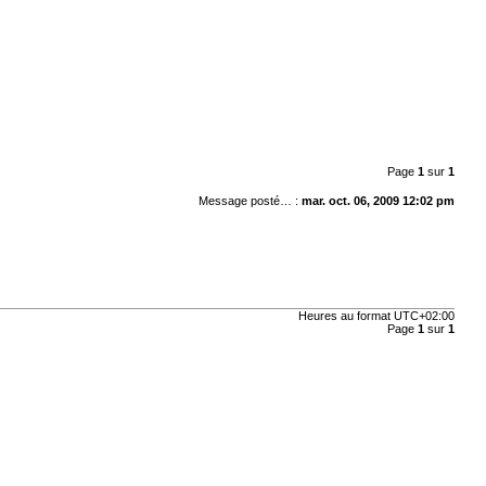
Page
1
sur
1
Message posté… :
mar. oct. 06, 2009 12:02 pm
Heures au format
UTC+02:00
Page
1
sur
1