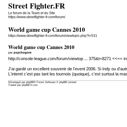
Street Fighter.FR
Le forum de la Team et du Site
https://www.streetfighter-fr.com/forum/
World game cup Cannes 2010
https://www.streetfighter-fr.com/forum/viewtopic.php?t=531
World game cup Cannes 2010
par
psychogore
http://console-league.com/forum/viewtop ... 375&t=8271
<<== info
J'ai gardé un excellent souvenir de l'event 2006. Si Indy ou d'autr
L'interet c'est pas tant les tournois (quoique), c'est surtout la m
Développé par
phpBB
® Forum Software © phpBB Limited
Traduit par
phpBB-fr.com