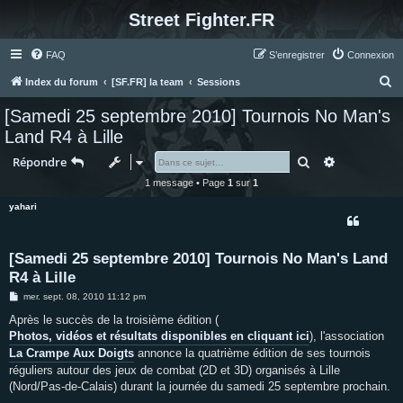
Street Fighter.FR
FAQ
S’enregistrer
Connexion
R
Index du forum
[SF.FR] la team
Sessions
e
[Samedi 25 septembre 2010] Tournois No Man's
c
Land R4 à Lille
h
Rechercher
Recherche 
Répondre
e
1 message • Page
1
sur
1
r
yahari
c
h
e
[Samedi 25 septembre 2010] Tournois No Man's Land
R4 à Lille
r
M
mer. sept. 08, 2010 11:12 pm
e
s
Après le succès de la troisième édition (
s
Photos, vidéos et résultats disponibles en cliquant ici
), l'association
a
g
La Crampe Aux Doigts
annonce la quatrième édition de ses tournois
e
réguliers autour des jeux de combat (2D et 3D) organisés à Lille
(Nord/Pas-de-Calais) durant la journée du samedi 25 septembre prochain.