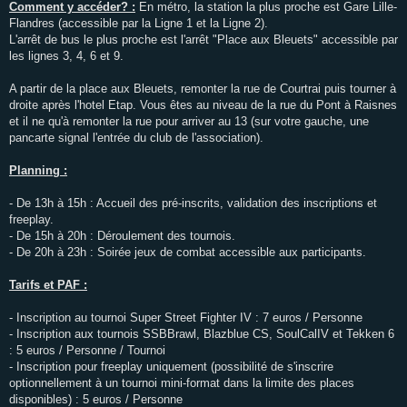
Comment y accéder? :
En métro, la station la plus proche est Gare Lille-
Flandres (accessible par la Ligne 1 et la Ligne 2).
L'arrêt de bus le plus proche est l'arrêt "Place aux Bleuets" accessible par
les lignes 3, 4, 6 et 9.
A partir de la place aux Bleuets, remonter la rue de Courtrai puis tourner à
droite après l'hotel Etap. Vous êtes au niveau de la rue du Pont à Raisnes
et il ne qu'à remonter la rue pour arriver au 13 (sur votre gauche, une
pancarte signal l'entrée du club de l'association).
Planning :
- De 13h à 15h : Accueil des pré-inscrits, validation des inscriptions et
freeplay.
- De 15h à 20h : Déroulement des tournois.
- De 20h à 23h : Soirée jeux de combat accessible aux participants.
Tarifs et PAF :
- Inscription au tournoi Super Street Fighter IV : 7 euros / Personne
- Inscription aux tournois SSBBrawl, Blazblue CS, SoulCalIV et Tekken 6
: 5 euros / Personne / Tournoi
- Inscription pour freeplay uniquement (possibilité de s'inscrire
optionnellement à un tournoi mini-format dans la limite des places
disponibles) : 5 euros / Personne