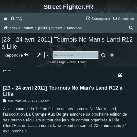
Street Fighter.FR
FAQ
S’enregistrer
Connexion
R
Index du forum
[SF.FR] la team
Sessions
e
[23 - 24 avril 2011] Tournois No Man's Land R12
c
à Lille
h
Rechercher
Recherche 
Répondre
e
1 message • Page
1
sur
1
r
yahari
c
h
e
[23 - 24 avril 2011] Tournois No Man's Land R12 à
Lille
r
M
mar. mars 29, 2011 12:32 am
e
s
A l'occasion de la 12ème édition de ses tournois No Man's Land,
s
l'association
La Crampe Aux Doigts
annonce sa prochaine édition de
a
g
ses tournois réguliers autour des jeux de combat organisés à Lille
e
(Nord/Pas-de-Calais) durant la weekend du samedi 23 et dimanche 24
avril prochain.