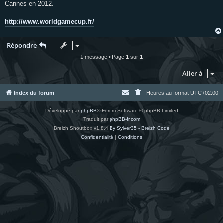
Cannes en 2012.
http://www.worldgamecup.fr/
Répondre
1 message • Page
1
sur
1
Aller à
Index du forum
Heures au format
UTC+02:00
Développé par
phpBB
® Forum Software © phpBB Limited
Traduit par
phpBB-fr.com
Breizh Shoutbox v1.8.4
By Sylver35 - Breizh Code
Confidentialité
|
Conditions