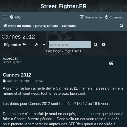
Street Fighter.FR
FAQ
S’enregistrer
Connexion
R
Index du forum
[SF.FR] la team
Sessions
e
Cannes 2012
c
Rechercher
Recherche 
Répondre
h
1 message • Page
1
sur
1
e
Auber1083
r
Street Fighter
c
h
Cannes 2012
e
M
mar. oct. 18, 2011 8:19 pm
e
r
s
Alors moi j'ai bien aimé le délire Cannes 2011, même si la session en elle
s
même était weuf weuf, tout le reste était bien cool.
a
g
e
Les dates pour Cannes 2012 sont tombés !!! Du 17 au 19 février...
De mon coté c'est parfait je serai en congés, et il se pourrai que j'ai qqc à
faire à Cannes à cette période... Donc voilà un nouveau topic à succés
pour prendre la température auprès des SFFRien quant à une virée à