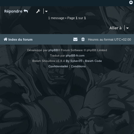
Répondre
1 message • Page
1
sur
1
Aller à
Index du forum
Heures au format
UTC+02:00
Développé par
phpBB
® Forum Software © phpBB Limited
Traduit par
phpBB-fr.com
Breizh Shoutbox v1.8.4
By Sylver35 - Breizh Code
Confidentialité
|
Conditions