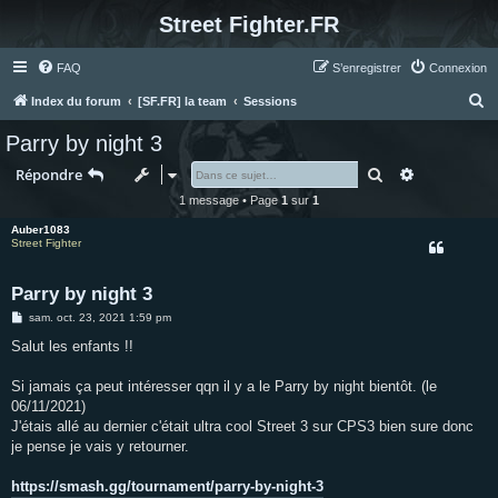
Street Fighter.FR
FAQ
S’enregistrer
Connexion
R
Index du forum
[SF.FR] la team
Sessions
e
Parry by night 3
c
Rechercher
Recherche 
Répondre
h
1 message • Page
1
sur
1
e
Auber1083
r
Street Fighter
c
h
Parry by night 3
e
M
sam. oct. 23, 2021 1:59 pm
e
r
s
Salut les enfants !!
s
a
g
Si jamais ça peut intéresser qqn il y a le Parry by night bientôt. (le
e
06/11/2021)
J'étais allé au dernier c'était ultra cool Street 3 sur CPS3 bien sure donc
je pense je vais y retourner.
https://smash.gg/tournament/parry-by-night-3