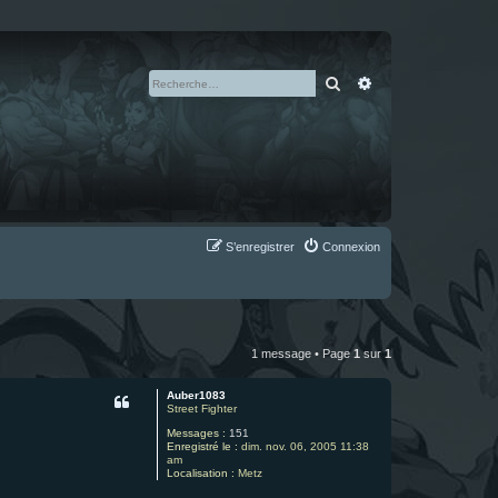
Rechercher
Recherche avan
S’enregistrer
Connexion
1 message • Page
1
sur
1
Auber1083
Street Fighter
Messages :
151
Enregistré le :
dim. nov. 06, 2005 11:38
am
Localisation :
Metz