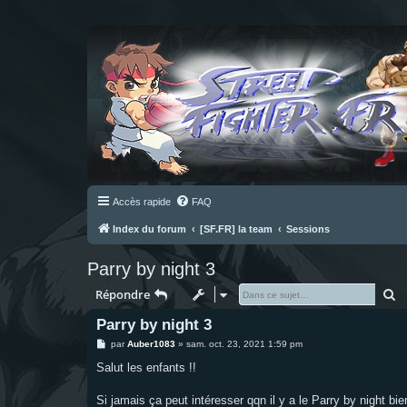
Accès rapide
FAQ
Index du forum
[SF.FR] la team
Sessions
Parry by night 3
R
Répondre
Parry by night 3
M
par
Auber1083
»
sam. oct. 23, 2021 1:59 pm
e
s
Salut les enfants !!
s
a
g
Si jamais ça peut intéresser qqn il y a le Parry by night bie