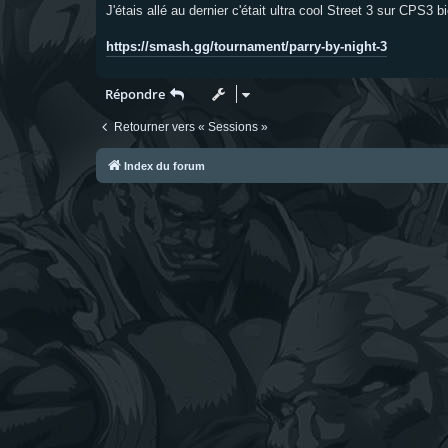
e
J'étais allé au dernier c'était ultra cool Street 3 sur CPS3 
https://smash.gg/tournament/parry-by-night-3
Répondre
Retourner vers « Sessions »
Index du forum