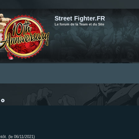
Street Fighter.FR
Le forum de la Team et du Site
echercher
Recherche avancée
ntôt. (le 06/11/2021)