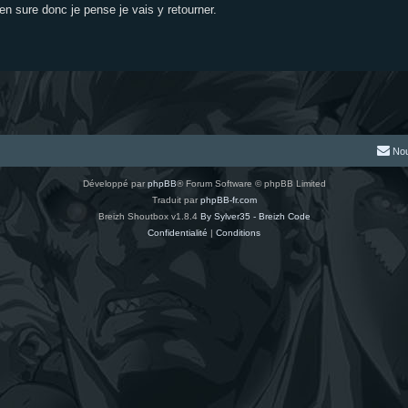
bien sure donc je pense je vais y retourner.
Nou
Développé par
phpBB
® Forum Software © phpBB Limited
Traduit par
phpBB-fr.com
Breizh Shoutbox v1.8.4
By Sylver35 - Breizh Code
Confidentialité
|
Conditions