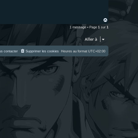
H
a
1 message • Page
1
sur
1
u
t
Aller à
s contacter
Supprimer les cookies
Heures au format
UTC+02:00