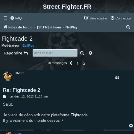
Street Fighter.FR
FAQ
S’enregistrer
Connexion
R
Index du forum
[SF.FR] la team
NetPlay
e
Fightcade 2
c
Modérateur :
EvilRyu
h
Rechercher
Recherche avancée
Répondre
e
1
2
Précédente
18 messages
r
c
MJFP
h
e
Re: Fightcade 2
r
M
mar. déc. 12, 2023 11:29 am
e
s
Salut,
s
a
g
Je viens de découvrir cette plateforme Fightcade.
e
Il y a vraiment du monde dessus ?
veja