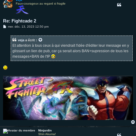
Faux-courageux au regard si fragile
Re: Fightcade 2
M
mer. déc. 13, 2023 12:50 pm
e
s
s
veja
a écrit :
a
g
Et attention à tous ceux à qui viendrait l'idée d'éditer leur message en y
e
glissant un lien de pub, car ça serait alors BAN+supression de tous les
messages+BAN de l'IP
Ninjardin
Shin Akuma!