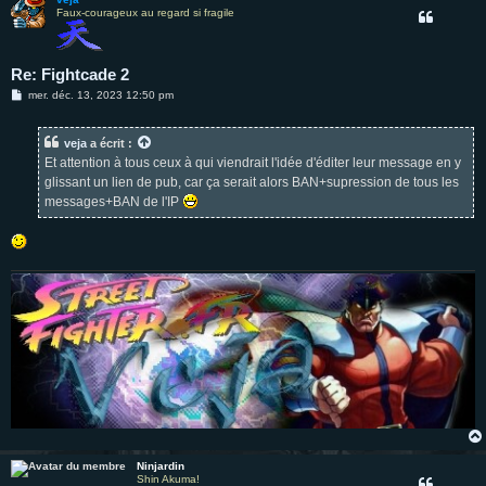
Faux-courageux au regard si fragile
Re: Fightcade 2
M
mer. déc. 13, 2023 12:50 pm
e
s
s
veja
a écrit :
a
g
Et attention à tous ceux à qui viendrait l'idée d'éditer leur message en y
e
glissant un lien de pub, car ça serait alors BAN+supression de tous les
messages+BAN de l'IP
Ninjardin
Shin Akuma!