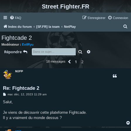
Street Fighter.FR
FAQ
S’enregistrer
Connexion
R
Index du forum
[SF.FR] la team
NetPlay
e
Fightcade 2
c
Modérateur :
EvilRyu
h
Rechercher
Recherche avancée
Répondre
e
1
2
Précédente
18 messages
r
c
MJFP
h
e
Re: Fightcade 2
r
M
mar. déc. 12, 2023 11:29 am
e
s
Salut,
s
a
g
Je viens de découvrir cette plateforme Fightcade.
e
Il y a vraiment du monde dessus ?
veja