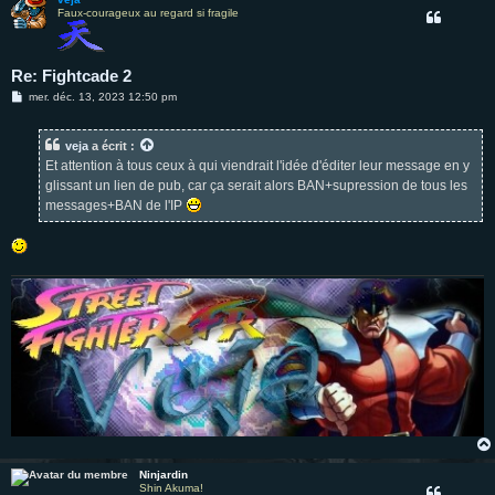
Faux-courageux au regard si fragile
Re: Fightcade 2
M
mer. déc. 13, 2023 12:50 pm
e
s
s
veja
a écrit :
a
g
Et attention à tous ceux à qui viendrait l'idée d'éditer leur message en y
e
glissant un lien de pub, car ça serait alors BAN+supression de tous les
messages+BAN de l'IP
Ninjardin
Shin Akuma!