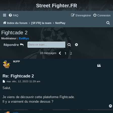
Street Fighter.FR
FAQ
S’enregistrer
Connexion
R
Index du forum
[SF.FR] la team
NetPlay
e
Fightcade 2
c
Modérateur :
EvilRyu
h
Rechercher
Recherche avancée
Répondre
e
1
2
Précédente
18 messages
r
c
MJFP
h
e
Re: Fightcade 2
r
M
mar. déc. 12, 2023 11:29 am
e
s
Salut,
s
a
g
Je viens de découvrir cette plateforme Fightcade.
e
Il y a vraiment du monde dessus ?
veja