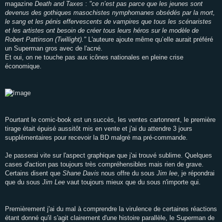
magazine
Death and Taxes
:
"ce n’est pas parce que les jeunes sont
devenus des gothiques masochistes nymphomanes obsédés par la mort,
le sang et les pénis effervescents de vampires que tous les scénaristes
et les artistes ont besoin de créer tous leurs héros sur le modèle de
Robert Pattinson (Twillight)."
L'auteure ajoute même qu’elle aurait préféré
un Superman gros avec de l'acné.
Et oui, on ne touche pas aux icônes nationales en pleine crise
économique.
Pourtant le comic-book est un succès, les ventes cartonnent, le première
tirage était épuisé aussitôt mis en vente et j'ai du attendre 3 jours
supplémentaires pour recevoir la BD malgré ma pré-commande.
Je passerai vite sur l'aspect graphique que j'ai trouvé sublime. Quelques
cases d'action pas toujours très compréhensibles mais rien de grave.
Certains disent que
Shane Davis
nous offre du sous
Jim lee
, je répondrai
que du sous
Jim Lee
vaut toujours mieux que du sous n'importe qui.
Premièrement j'ai du mal à comprendre la virulence de certaines réactions
étant donné qu'il s'agit clairement d'une histoire parallèle, le Superman de