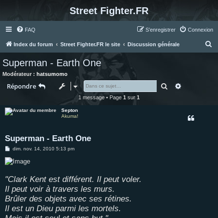
Street Fighter.FR
FAQ
S’enregistrer
Connexion
R
Index du forum
Street Fighter.FR le site
Discussion générale
e
Superman - Earth One
c
Modérateur :
hatsumomo
h
Rechercher
Recherche 
Répondre
e
1 message • Page
1
sur
1
r
Septon
c
Akuma!
h
Superman - Earth One
e
M
dim. nov. 14, 2010 5:13 pm
r
e
s
s
a
g
"Clark Kent est différent. Il peut voler.
e
Il peut voir à travers les murs.
Brûler des objets avec ses rétines.
Il est un Dieu parmi les mortels.