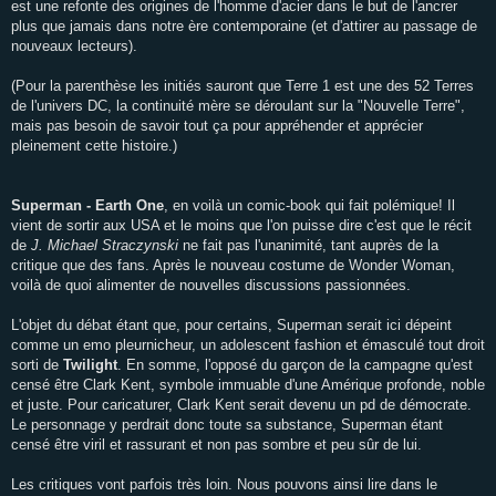
est une refonte des origines de l'homme d'acier dans le but de l'ancrer
plus que jamais dans notre ère contemporaine (et d'attirer au passage de
nouveaux lecteurs).
(Pour la parenthèse les initiés sauront que Terre 1 est une des 52 Terres
de l'univers DC, la continuité mère se déroulant sur la "Nouvelle Terre",
mais pas besoin de savoir tout ça pour appréhender et apprécier
pleinement cette histoire.)
Superman - Earth One
, en voilà un comic-book qui fait polémique! Il
vient de sortir aux USA et le moins que l'on puisse dire c'est que le récit
de
J. Michael Straczynski
ne fait pas l'unanimité, tant auprès de la
critique que des fans. Après le nouveau costume de Wonder Woman,
voilà de quoi alimenter de nouvelles discussions passionnées.
L'objet du débat étant que, pour certains, Superman serait ici dépeint
comme un emo pleurnicheur, un adolescent fashion et émasculé tout droit
sorti de
Twilight
. En somme, l'opposé du garçon de la campagne qu'est
censé être Clark Kent, symbole immuable d'une Amérique profonde, noble
et juste. Pour caricaturer, Clark Kent serait devenu un pd de démocrate.
Le personnage y perdrait donc toute sa substance, Superman étant
censé être viril et rassurant et non pas sombre et peu sûr de lui.
Les critiques vont parfois très loin. Nous pouvons ainsi lire dans le