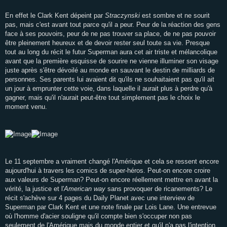
En effet le Clark Kent dépeint par
Straczynski
est sombre et ne sourit
pas, mais c'est avant tout parce qu'il a peur. Peur de la réaction des gens
face à ses pouvoirs, peur de ne pas trouver sa place, de ne pas pouvoir
être pleinement heureux et de devoir rester seul toute sa vie. Presque
tout au long du récit le futur Superman aura cet air triste et mélancolique
avant que la première esquisse de sourire ne vienne illuminer son visage
juste après s'être dévoilé au monde en sauvant le destin de milliards de
personnes. Ses parents lui avaient dit qu'ils ne souhaitaient pas qu'il ait
un jour à emprunter cette voie, dans laquelle il aurait plus à perdre qu'à
gagner, mais qu'il n'aurait peut-être tout simplement pas le choix le
moment venu.
Le 11 septembre a vraiment changé l'Amérique et cela se ressent encore
aujourd'hui à travers les comics de super-héros. Peut-on encore croire
aux valeurs de Superman? Peut-on encore réellement mettre en avant la
vérité, la justice et l'
American way
sans provoquer de ricanements? Le
récit s'achève sur 4 pages du Daily Planet avec une interview de
Superman par Clark Kent et une note finale par Lois Lane. Une entrevue
où l'homme d'acier souligne qu'il compte bien s'occuper non pas
seulement de l'Amérique mais du monde entier et qu'il n'a pas l'intention