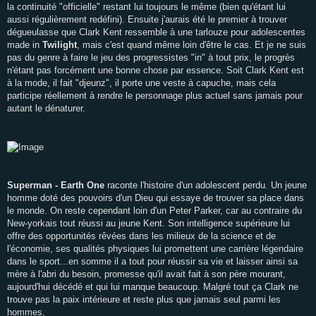
la continuité "officielle" restant lui toujours le même (bien qu'étant lui
aussi régulièrement redéfini). Ensuite j'aurais été le premier à trouver
dégueulasse que Clark Kent ressemble à une tarlouze pour adolescentes
made in
Twilight
, mais c'est quand même loin d'être le cas. Et je ne suis
pas du genre à faire le jeu des progressistes "in" à tout prix, le progrès
n'étant pas forcément une bonne chose par essence. Soit Clark Kent est
à la mode, il fait "djeunz", il porte une veste à capuche, mais cela
participe réellement à rendre le personnage plus actuel sans jamais pour
autant le dénaturer.
Superman - Earth One
raconte l'histoire d'un adolescent perdu. Un jeune
homme doté des pouvoirs d'un Dieu qui essaye de trouver sa place dans
le monde. On reste cependant loin d'un Peter Parker, car au contraire du
New-yorkais tout réussi au jeune Kent. Son intelligence supérieure lui
offre des opportunités rêvées dans les milieux de la science et de
l'économie, ses qualités physiques lui promettent une carrière légendaire
dans le sport...en somme il a tout pour réussir sa vie et laisser ainsi sa
mère à l'abri du besoin, promesse qu'il avait fait à son père mourant,
aujourd'hui décédé et qui lui manque beaucoup. Malgré tout ça Clark ne
trouve pas la paix intérieure et reste plus que jamais seul parmi les
hommes.