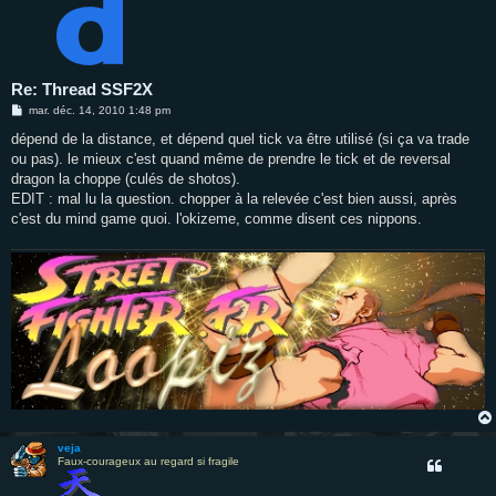
Re: Thread SSF2X
M
mar. déc. 14, 2010 1:48 pm
e
s
dépend de la distance, et dépend quel tick va être utilisé (si ça va trade
s
ou pas). le mieux c'est quand même de prendre le tick et de reversal
a
g
dragon la choppe (culés de shotos).
e
EDIT : mal lu la question. chopper à la relevée c'est bien aussi, après
c'est du mind game quoi. l'okizeme, comme disent ces nippons.
veja
Faux-courageux au regard si fragile