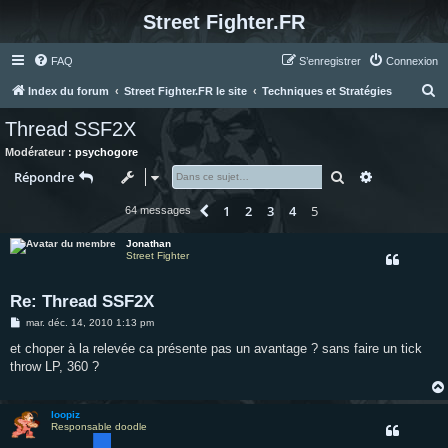
Street Fighter.FR
FAQ
S’enregistrer
Connexion
R
Index du forum
Street Fighter.FR le site
Techniques et Stratégies
e
Thread SSF2X
c
Modérateur :
psychogore
h
Rechercher
Recherche 
Répondre
e
1
2
3
4
5
Précédente
64 messages
r
c
Jonathan
Street Fighter
h
e
Re: Thread SSF2X
r
M
mar. déc. 14, 2010 1:13 pm
e
s
et choper à la relevée ca présente pas un avantage ? sans faire un tick
s
throw LP, 360 ?
a
g
e
loopiz
Responsable doodle