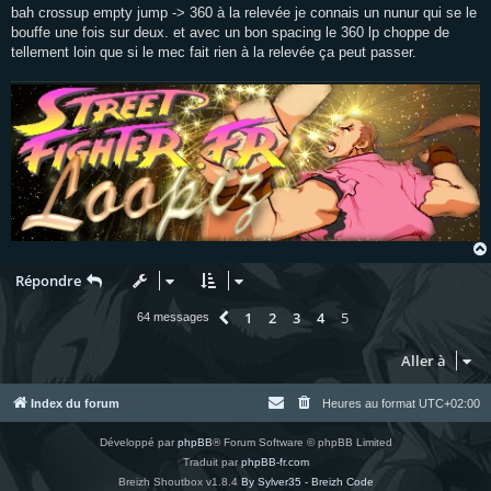
s
bah crossup empty jump -> 360 à la relevée je connais un nunur qui se le
s
bouffe une fois sur deux. et avec un bon spacing le 360 lp choppe de
a
g
tellement loin que si le mec fait rien à la relevée ça peut passer.
e
Répondre
1
2
3
4
5
Précédente
64 messages
Aller à
Index du forum
Heures au format
UTC+02:00
Développé par
phpBB
® Forum Software © phpBB Limited
Traduit par
phpBB-fr.com
Breizh Shoutbox v1.8.4
By Sylver35 - Breizh Code