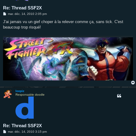
Re: Thread SSF2X
M
mar. déc. 14, 2010 2:05 pm
e
s
J'ai jamais vu un gief choper à la relever comme ça, sans tick. C'est
s
beaucoup trop risqué!
a
g
e
loopiz
Responsable doodle
Re: Thread SSF2X
M
mar. déc. 14, 2010 3:15 pm
e