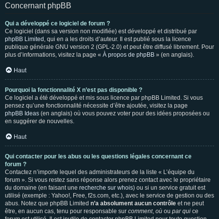
Concernant phpBB
Qui a développé ce logiciel de forum ?
Ce logiciel (dans sa version non modifiée) est développé et distribué par
phpBB Limited
, qui en a les droits d’auteur. Il est publié sous la licence
publique générale GNU version 2 (GPL-2.0) et peut être diffusé librement. Pour
plus d’informations, visitez la page «
À propos de phpBB
» (en anglais).
Haut
Pourquoi la fonctionnalité X n’est pas disponible ?
Ce logiciel a été développé et mis sous licence par phpBB Limited. Si vous
pensez qu’une fonctionnalité nécessite d’être ajoutée, visitez la page
phpBB Ideas
(en anglais) où vous pouvez voter pour des idées proposées ou
en suggérer de nouvelles.
Haut
Qui contacter pour les abus ou les questions légales concernant ce
forum ?
Contactez n’importe lequel des administrateurs de la liste « L’équipe du
forum ». Si vous restez sans réponse alors prenez contact avec le propriétaire
du domaine (en faisant une
recherche sur whois
) ou si un service gratuit est
utilisé (exemple : Yahoo!, Free, f2s.com, etc.), avec le service de gestion ou des
abus. Notez que phpBB Limited
n’a absolument aucun contrôle
et ne peut
être, en aucun cas, tenu pour responsable sur
comment
,
où
ou
par qui
ce