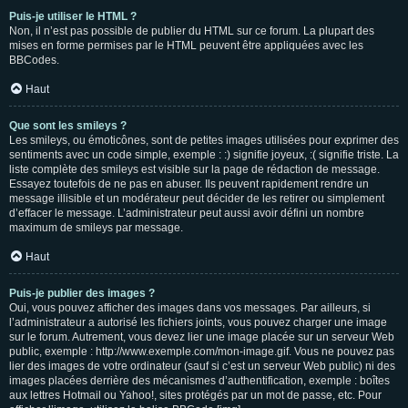
Puis-je utiliser le HTML ?
Non, il n’est pas possible de publier du HTML sur ce forum. La plupart des
mises en forme permises par le HTML peuvent être appliquées avec les
BBCodes.
Haut
Que sont les smileys ?
Les smileys, ou émoticônes, sont de petites images utilisées pour exprimer des
sentiments avec un code simple, exemple : :) signifie joyeux, :( signifie triste. La
liste complète des smileys est visible sur la page de rédaction de message.
Essayez toutefois de ne pas en abuser. Ils peuvent rapidement rendre un
message illisible et un modérateur peut décider de les retirer ou simplement
d’effacer le message. L’administrateur peut aussi avoir défini un nombre
maximum de smileys par message.
Haut
Puis-je publier des images ?
Oui, vous pouvez afficher des images dans vos messages. Par ailleurs, si
l’administrateur a autorisé les fichiers joints, vous pouvez charger une image
sur le forum. Autrement, vous devez lier une image placée sur un serveur Web
public, exemple : http://www.exemple.com/mon-image.gif. Vous ne pouvez pas
lier des images de votre ordinateur (sauf si c’est un serveur Web public) ni des
images placées derrière des mécanismes d’authentification, exemple : boîtes
aux lettres Hotmail ou Yahoo!, sites protégés par un mot de passe, etc. Pour