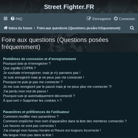
Street Fighter.FR
FAQ
S’enregistrer
Connexion
R
Index du forum
Foire aux questions (Questions posées fréquemment)
e
Foire aux questions (Questions posées
c
fréquemment)
h
e
Problèmes de connexion et d’enregistrement
Pourquoi dois-je m’enregistrer ?
r
Que signifie COPPA ?
c
Je souhaite m’enregistrer, mais je n’y parviens pas !
Je suis enregistré mais je ne peux pas me connecter !
h
Pourquoi ne puis-je pas me connecter ?
Je me suis enregistré par le passé mais je ne peux plus me connecter ?!
e
J’ai perdu mon mot de passe !
r
Pourquoi suis-je automatiquement déconnecté ?
À quoi sert « Supprimer les cookies » ?
Paramètres et préférences de l’utilisateur
Comment modifier mes paramètres ?
Comment empêcher mon nom d’apparaître dans la liste des membres connectés ?
Les heures ne sont pas correctes !
J’ai changé mon fuseau horaire et l’heure est toujours incorrecte !
Ma langue n’est pas dans la liste !