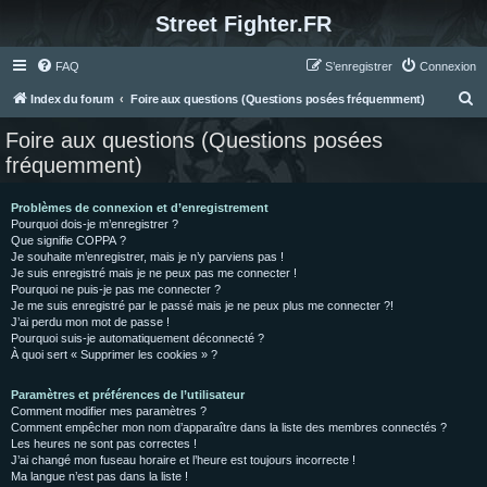
Street Fighter.FR
FAQ
S’enregistrer
Connexion
R
Index du forum
Foire aux questions (Questions posées fréquemment)
e
Foire aux questions (Questions posées
c
fréquemment)
h
e
Problèmes de connexion et d’enregistrement
Pourquoi dois-je m’enregistrer ?
r
Que signifie COPPA ?
c
Je souhaite m’enregistrer, mais je n’y parviens pas !
Je suis enregistré mais je ne peux pas me connecter !
h
Pourquoi ne puis-je pas me connecter ?
Je me suis enregistré par le passé mais je ne peux plus me connecter ?!
e
J’ai perdu mon mot de passe !
r
Pourquoi suis-je automatiquement déconnecté ?
À quoi sert « Supprimer les cookies » ?
Paramètres et préférences de l’utilisateur
Comment modifier mes paramètres ?
Comment empêcher mon nom d’apparaître dans la liste des membres connectés ?
Les heures ne sont pas correctes !
J’ai changé mon fuseau horaire et l’heure est toujours incorrecte !
Ma langue n’est pas dans la liste !