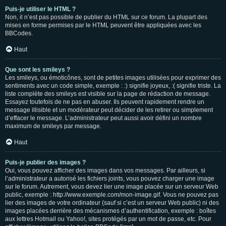
Puis-je utiliser le HTML ?
Non, il n’est pas possible de publier du HTML sur ce forum. La plupart des
mises en forme permises par le HTML peuvent être appliquées avec les
BBCodes.
Haut
Que sont les smileys ?
Les smileys, ou émoticônes, sont de petites images utilisées pour exprimer des
sentiments avec un code simple, exemple : :) signifie joyeux, :( signifie triste. La
liste complète des smileys est visible sur la page de rédaction de message.
Essayez toutefois de ne pas en abuser. Ils peuvent rapidement rendre un
message illisible et un modérateur peut décider de les retirer ou simplement
d’effacer le message. L’administrateur peut aussi avoir défini un nombre
maximum de smileys par message.
Haut
Puis-je publier des images ?
Oui, vous pouvez afficher des images dans vos messages. Par ailleurs, si
l’administrateur a autorisé les fichiers joints, vous pouvez charger une image
sur le forum. Autrement, vous devez lier une image placée sur un serveur Web
public, exemple : http://www.exemple.com/mon-image.gif. Vous ne pouvez pas
lier des images de votre ordinateur (sauf si c’est un serveur Web public) ni des
images placées derrière des mécanismes d’authentification, exemple : boîtes
aux lettres Hotmail ou Yahoo!, sites protégés par un mot de passe, etc. Pour