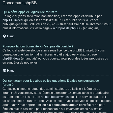
Concernant phpBB
Qui a développé ce logiciel de forum ?
Ce logiciel (dans sa version non modifiée) est développé et distribué par
phpBB Limited
, qui en a les droits d’auteur. Il est publié sous la licence
publique générale GNU version 2 (GPL-2.0) et peut être diffusé librement. Pour
plus d’informations, visitez la page «
À propos de phpBB
» (en anglais).
Haut
Pourquoi la fonctionnalité X n’est pas disponible ?
Ce logiciel a été développé et mis sous licence par phpBB Limited. Si vous
pensez qu’une fonctionnalité nécessite d’être ajoutée, visitez la page
phpBB Ideas
(en anglais) où vous pouvez voter pour des idées proposées ou
en suggérer de nouvelles.
Haut
Qui contacter pour les abus ou les questions légales concernant ce
forum ?
Contactez n’importe lequel des administrateurs de la liste « L’équipe du
forum ». Si vous restez sans réponse alors prenez contact avec le propriétaire
du domaine (en faisant une
recherche sur whois
) ou si un service gratuit est
utilisé (exemple : Yahoo!, Free, f2s.com, etc.), avec le service de gestion ou des
abus. Notez que phpBB Limited
n’a absolument aucun contrôle
et ne peut
être, en aucun cas, tenu pour responsable sur
comment
,
où
ou
par qui
ce