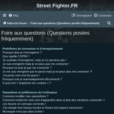
Street Fighter.FR
FAQ
S’enregistrer
Connexion
R
Index du forum
Foire aux questions (Questions posées fréquemment)
e
Foire aux questions (Questions posées
c
fréquemment)
h
e
Problèmes de connexion et d’enregistrement
Pourquoi dois-je m’enregistrer ?
r
Que signifie COPPA ?
c
Je souhaite m’enregistrer, mais je n’y parviens pas !
Je suis enregistré mais je ne peux pas me connecter !
h
Pourquoi ne puis-je pas me connecter ?
Je me suis enregistré par le passé mais je ne peux plus me connecter ?!
e
J’ai perdu mon mot de passe !
r
Pourquoi suis-je automatiquement déconnecté ?
À quoi sert « Supprimer les cookies » ?
Paramètres et préférences de l’utilisateur
Comment modifier mes paramètres ?
Comment empêcher mon nom d’apparaître dans la liste des membres connectés ?
Les heures ne sont pas correctes !
J’ai changé mon fuseau horaire et l’heure est toujours incorrecte !
Ma langue n’est pas dans la liste !