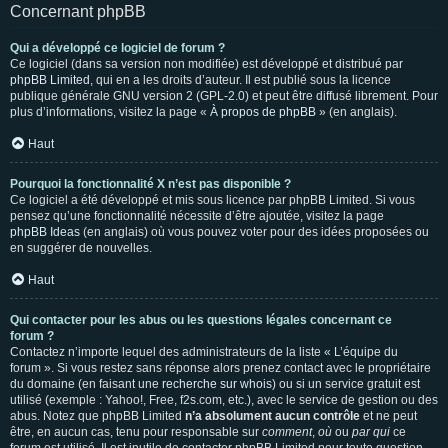
Concernant phpBB
Qui a développé ce logiciel de forum ?
Ce logiciel (dans sa version non modifiée) est développé et distribué par
phpBB Limited
, qui en a les droits d’auteur. Il est publié sous la licence
publique générale GNU version 2 (GPL-2.0) et peut être diffusé librement. Pour
plus d’informations, visitez la page «
À propos de phpBB
» (en anglais).
Haut
Pourquoi la fonctionnalité X n’est pas disponible ?
Ce logiciel a été développé et mis sous licence par phpBB Limited. Si vous
pensez qu’une fonctionnalité nécessite d’être ajoutée, visitez la page
phpBB Ideas
(en anglais) où vous pouvez voter pour des idées proposées ou
en suggérer de nouvelles.
Haut
Qui contacter pour les abus ou les questions légales concernant ce
forum ?
Contactez n’importe lequel des administrateurs de la liste « L’équipe du
forum ». Si vous restez sans réponse alors prenez contact avec le propriétaire
du domaine (en faisant une
recherche sur whois
) ou si un service gratuit est
utilisé (exemple : Yahoo!, Free, f2s.com, etc.), avec le service de gestion ou des
abus. Notez que phpBB Limited
n’a absolument aucun contrôle
et ne peut
être, en aucun cas, tenu pour responsable sur
comment
,
où
ou
par qui
ce