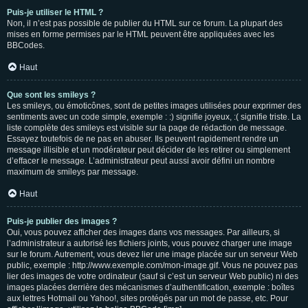
Puis-je utiliser le HTML ?
Non, il n’est pas possible de publier du HTML sur ce forum. La plupart des
mises en forme permises par le HTML peuvent être appliquées avec les
BBCodes.
Haut
Que sont les smileys ?
Les smileys, ou émoticônes, sont de petites images utilisées pour exprimer des
sentiments avec un code simple, exemple : :) signifie joyeux, :( signifie triste. La
liste complète des smileys est visible sur la page de rédaction de message.
Essayez toutefois de ne pas en abuser. Ils peuvent rapidement rendre un
message illisible et un modérateur peut décider de les retirer ou simplement
d’effacer le message. L’administrateur peut aussi avoir défini un nombre
maximum de smileys par message.
Haut
Puis-je publier des images ?
Oui, vous pouvez afficher des images dans vos messages. Par ailleurs, si
l’administrateur a autorisé les fichiers joints, vous pouvez charger une image
sur le forum. Autrement, vous devez lier une image placée sur un serveur Web
public, exemple : http://www.exemple.com/mon-image.gif. Vous ne pouvez pas
lier des images de votre ordinateur (sauf si c’est un serveur Web public) ni des
images placées derrière des mécanismes d’authentification, exemple : boîtes
aux lettres Hotmail ou Yahoo!, sites protégés par un mot de passe, etc. Pour