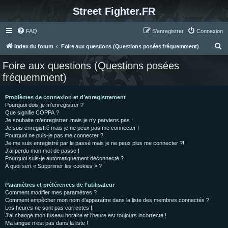
Street Fighter.FR
FAQ
S’enregistrer
Connexion
R
Index du forum
Foire aux questions (Questions posées fréquemment)
e
Foire aux questions (Questions posées
c
fréquemment)
h
e
Problèmes de connexion et d’enregistrement
Pourquoi dois-je m’enregistrer ?
r
Que signifie COPPA ?
c
Je souhaite m’enregistrer, mais je n’y parviens pas !
Je suis enregistré mais je ne peux pas me connecter !
h
Pourquoi ne puis-je pas me connecter ?
Je me suis enregistré par le passé mais je ne peux plus me connecter ?!
e
J’ai perdu mon mot de passe !
r
Pourquoi suis-je automatiquement déconnecté ?
À quoi sert « Supprimer les cookies » ?
Paramètres et préférences de l’utilisateur
Comment modifier mes paramètres ?
Comment empêcher mon nom d’apparaître dans la liste des membres connectés ?
Les heures ne sont pas correctes !
J’ai changé mon fuseau horaire et l’heure est toujours incorrecte !
Ma langue n’est pas dans la liste !