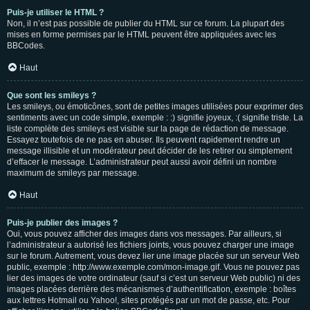
Puis-je utiliser le HTML ?
Non, il n’est pas possible de publier du HTML sur ce forum. La plupart des
mises en forme permises par le HTML peuvent être appliquées avec les
BBCodes.
Haut
Que sont les smileys ?
Les smileys, ou émoticônes, sont de petites images utilisées pour exprimer des
sentiments avec un code simple, exemple : :) signifie joyeux, :( signifie triste. La
liste complète des smileys est visible sur la page de rédaction de message.
Essayez toutefois de ne pas en abuser. Ils peuvent rapidement rendre un
message illisible et un modérateur peut décider de les retirer ou simplement
d’effacer le message. L’administrateur peut aussi avoir défini un nombre
maximum de smileys par message.
Haut
Puis-je publier des images ?
Oui, vous pouvez afficher des images dans vos messages. Par ailleurs, si
l’administrateur a autorisé les fichiers joints, vous pouvez charger une image
sur le forum. Autrement, vous devez lier une image placée sur un serveur Web
public, exemple : http://www.exemple.com/mon-image.gif. Vous ne pouvez pas
lier des images de votre ordinateur (sauf si c’est un serveur Web public) ni des
images placées derrière des mécanismes d’authentification, exemple : boîtes
aux lettres Hotmail ou Yahoo!, sites protégés par un mot de passe, etc. Pour