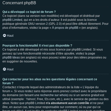
Concernant phpBB
Qui a développé ce logiciel de forum ?
Ce logiciel (dans sa version non modifiée) est développé et distribué par
phpBB Limited
, qui en a les droits d’auteur. Il est publié sous la licence
publique générale GNU version 2 (GPL-2.0) et peut être diffusé librement. Pour
plus d’informations, visitez la page «
À propos de phpBB
» (en anglais).
Haut
Pourquoi la fonctionnalité X n’est pas disponible ?
Ce logiciel a été développé et mis sous licence par phpBB Limited. Si vous
pensez qu’une fonctionnalité nécessite d’être ajoutée, visitez la page
phpBB Ideas
(en anglais) où vous pouvez voter pour des idées proposées ou
en suggérer de nouvelles.
Haut
Qui contacter pour les abus ou les questions légales concernant ce
forum ?
Contactez n’importe lequel des administrateurs de la liste « L’équipe du
forum ». Si vous restez sans réponse alors prenez contact avec le propriétaire
du domaine (en faisant une
recherche sur whois
) ou si un service gratuit est
utilisé (exemple : Yahoo!, Free, f2s.com, etc.), avec le service de gestion ou des
abus. Notez que phpBB Limited
n’a absolument aucun contrôle
et ne peut
être, en aucun cas, tenu pour responsable sur
comment
,
où
ou
par qui
ce