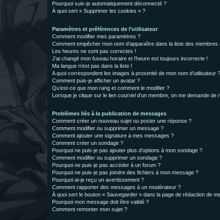
Pourquoi suis-je automatiquement déconnecté ?
À quoi sert « Supprimer les cookies » ?
Paramètres et préférences de l’utilisateur
Comment modifier mes paramètres ?
Comment empêcher mon nom d’apparaître dans la liste des membres
Les heures ne sont pas correctes !
J’ai changé mon fuseau horaire et l’heure est toujours incorrecte !
Ma langue n’est pas dans la liste !
A quoi correspondent les images à proximité de mon nom d’utilisateur 
Comment puis-je afficher un avatar ?
Qu’est-ce que mon rang et comment le modifier ?
Lorsque je clique sur le lien
courriel
d’un membre, on me demande de m
Problèmes liés à la publication de messages
Comment créer un nouveau sujet ou poster une réponse ?
Comment modifier ou supprimer un message ?
Comment ajouter une signature à mes messages ?
Comment créer un sondage ?
Pourquoi ne puis-je pas ajouter plus d’options à mon sondage ?
Comment modifier ou supprimer un sondage ?
Pourquoi ne puis-je pas accéder à un forum ?
Pourquoi ne puis-je pas joindre des fichiers à mon message ?
Pourquoi ai-je reçu un avertissement ?
Comment rapporter des messages à un modérateur ?
À quoi sert le bouton « Sauvegarder » dans la page de rédaction de 
Pourquoi mon message doit être validé ?
Comment remonter mon sujet ?