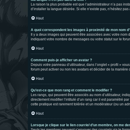
La raison la plus probable est que l’administrateur n’a pas i
d’installer la langue désirée. Si elle n’existe pas, n’hésitez pa
Haut
A quoi correspondent les images à proximité de mon nom d’u
Il y a deux images qui peuvent être associées avec votre nom d’
indiquant votre nombre de messages ou votre statut sur le fo
Haut
Comment puis-je afficher un avatar ?
Depuis votre panneau d’utilisateur, dans l’onglet « profil » vou
forum peut activer ou non les avatars et décider de la manière d
Haut
Qu’est-ce que mon rang et comment le modifier ?
Les rangs, qui peuvent être associés au nom d’utilisateur, ind
directement modifier l’intitulé d’un rang car il est paramétré p
cette pratique est rarement tolérée et un modérateur (ou un ad
Haut
Lorsque je clique sur le lien
courriel
d’un membre, on me de
Seuls les membres peuvent s’envoyer des courriels via le formulai