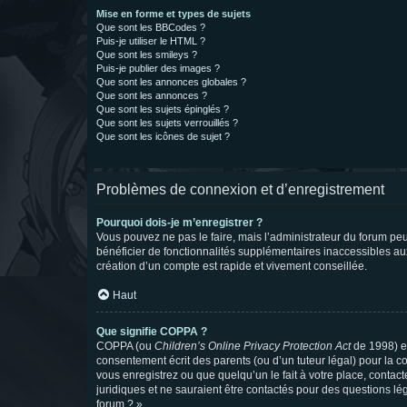
Mise en forme et types de sujets
Que sont les BBCodes ?
Puis-je utiliser le HTML ?
Que sont les smileys ?
Puis-je publier des images ?
Que sont les annonces globales ?
Que sont les annonces ?
Que sont les sujets épinglés ?
Que sont les sujets verrouillés ?
Que sont les icônes de sujet ?
Problèmes de connexion et d’enregistrement
Pourquoi dois-je m’enregistrer ?
Vous pouvez ne pas le faire, mais l’administrateur du forum peu
bénéficier de fonctionnalités supplémentaires inaccessibles au
création d’un compte est rapide et vivement conseillée.
Haut
Que signifie COPPA ?
COPPA (ou
Children’s Online Privacy Protection Act
de 1998) es
consentement écrit des parents (ou d’un tuteur légal) pour la c
vous enregistrez ou que quelqu’un le fait à votre place, contac
juridiques et ne sauraient être contactés pour des questions lé
forum ? ».