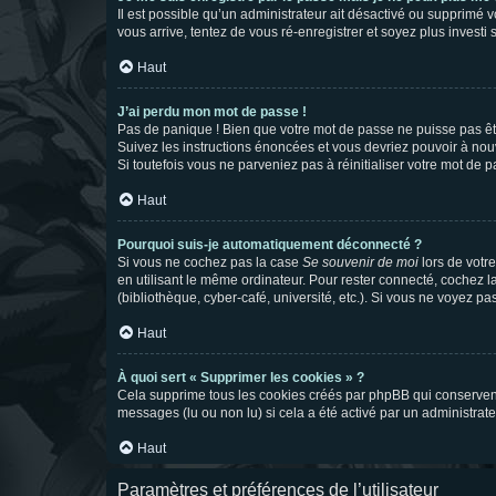
Il est possible qu’un administrateur ait désactivé ou supprimé 
vous arrive, tentez de vous ré-enregistrer et soyez plus investi s
Haut
J’ai perdu mon mot de passe !
Pas de panique ! Bien que votre mot de passe ne puisse pas être
Suivez les instructions énoncées et vous devriez pouvoir à no
Si toutefois vous ne parveniez pas à réinitialiser votre mot de 
Haut
Pourquoi suis-je automatiquement déconnecté ?
Si vous ne cochez pas la case
Se souvenir de moi
lors de votr
en utilisant le même ordinateur. Pour rester connecté, cochez 
(bibliothèque, cyber-café, université, etc.). Si vous ne voyez pa
Haut
À quoi sert « Supprimer les cookies » ?
Cela supprime tous les cookies créés par phpBB qui conservent v
messages (lu ou non lu) si cela a été activé par un administra
Haut
Paramètres et préférences de l’utilisateur