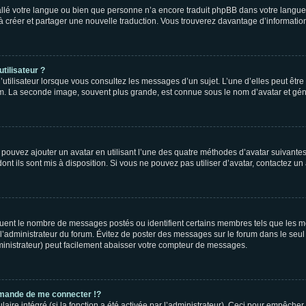
nstallé votre langue ou bien que personne n’a encore traduit phpBB dans votre lang
s à créer et partager une nouvelle traduction. Vous trouverez davantage d’information
tilisateur ?
utilisateur lorsque vous consultez les messages d’un sujet. L’une d’elles peut êtr
rum. La seconde image, souvent plus grande, est connue sous le nom d’avatar et 
s pouvez ajouter un avatar en utilisant l’une des quatre méthodes d’avatar suivantes 
ont ils sont mis à disposition. Si vous ne pouvez pas utiliser d’avatar, contactez un
iquent le nombre de messages postés ou identifient certains membres tels que les 
ar l’administrateur du forum. Évitez de poster des messages sur le forum dans le seu
ministrateur) peut facilement abaisser votre compteur de messages.
mande de me connecter !?
re intégré (si la fonction a été activée par l’administrateur). Ceci pour empêcher l’u