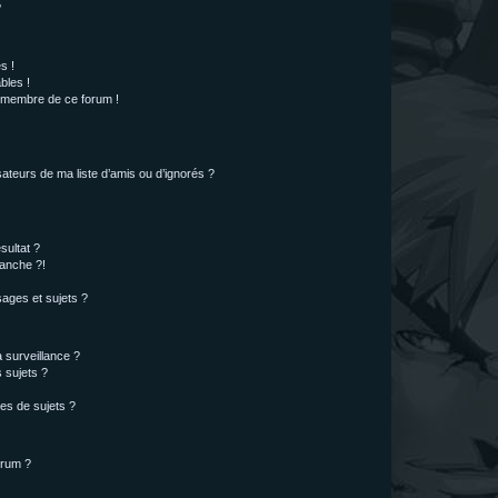
?
s !
bles !
n membre de ce forum !
ateurs de ma liste d’amis ou d’ignorés ?
sultat ?
anche ?!
ages et sujets ?
a surveillance ?
 sujets ?
es de sujets ?
orum ?