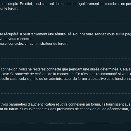
votre compte. En effet, il est courant de supprimer régulièrement les membres ne pos
ur le forum.
 récupéré, il peut facilement être réinitialisé. Pour ce faire, rendez vous sur la p
uveau vous connecter.
passe, contactez un administrateur du forum.
e connexion, vous ne resterez connecté que pendant une durée déterminée. Cela em
la case
Se souvenir de moi
lors de la connexion. Ce n’est pas recommandé si vous u
s cette case, cela signifie qu’un administrateur du forum a désactivé cette fonctionna
os paramètres d’authentification et votre connexion au forum. Ils fournissent aussi
teur du forum. Si vous rencontrez des problèmes de connexion ou de déconnexion, l