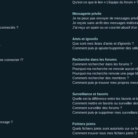
Qu’est-ce que le lien « L’équipe du forum » 
Messagerie privée
Je ne peux pas envoyer de messages privé
Je reçois sans arrêt des messages indésira
 connectés ?
J’ai reçu un spam ou un courriel abusif d’u
Amis et ignorés
Que sont mes listes d’amis et d’ignorés ?
?
Comment puis-je ajouter/supprimer des utilis
Recherche dans les forums
e connecter !?
Comment rechercher dans les forums ?
Pourquoi ma recherche ne renvoie aucun ré
Pourquoi ma recherche renvoie une page bl
Comment rechercher des membres ?
Comment puis-je trouver mes propres mess
Surveillance et favoris
Quelle est la différence entre les favoris et l
Comment mettre en favoris ou surveiller des
Comment surveiller des forums ?
Comment puis-je supprimer mes surveillanc
message ?
Fichiers joints
Quels fichiers joints sont autorisés sur ce f
Comment trouver tous mes fichiers joints ?