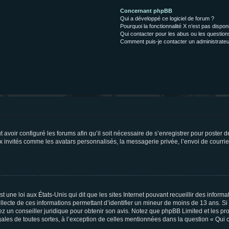
Concernant phpBB
Qui a développé ce logiciel de forum ?
Pourquoi la fonctionnalité X n’est pas dispon
Qui contacter pour les abus ou les questio
Comment puis-je contacter un administrateu
t avoir configuré les forums afin qu’il soit nécessaire de s’enregistrer pour poster
x invités comme les avatars personnalisés, la messagerie privée, l’envoi de courri
t une loi aux États-Unis qui dit que les sites Internet pouvant recueillir des infor
ollecte de ces informations permettant d’identifier un mineur de moins de 13 ans. S
tez un conseiller juridique pour obtenir son avis. Notez que phpBB Limited et les pr
gales de toutes sortes, à l’exception de celles mentionnées dans la question « Qui