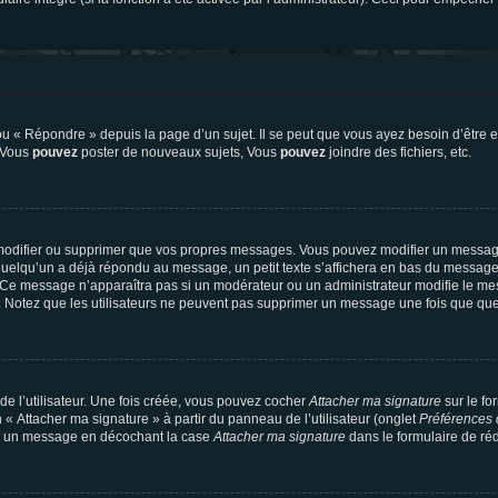
 « Répondre » depuis la page d’un sujet. Il se peut que vous ayez besoin d’être e
: Vous
pouvez
poster de nouveaux sujets, Vous
pouvez
joindre des fichiers, etc.
modifier ou supprimer que vos propres messages. Vous pouvez modifier un message
lqu’un a déjà répondu au message, un petit texte s’affichera en bas du message ind
n. Ce message n’apparaîtra pas si un modérateur ou un administrateur modifie le mes
ive. Notez que les utilisateurs ne peuvent pas supprimer un message une fois que qu
e l’utilisateur. Une fois créée, vous pouvez cocher
Attacher ma signature
sur le fo
 « Attacher ma signature » à partir du panneau de l’utilisateur (onglet
Préférences 
 à un message en décochant la case
Attacher ma signature
dans le formulaire de ré