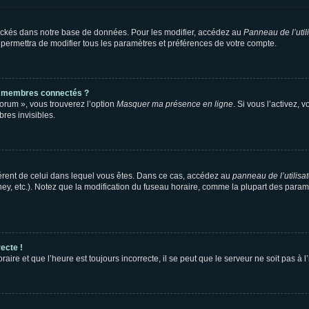
ockés dans notre base de données. Pour les modifier, accédez au
Panneau de l’util
 permettra de modifier tous les paramètres et préférences de votre compte.
s membres connectés ?
forum », vous trouverez l’option
Masquer ma présence en ligne
. Si vous l’activez, 
es invisibles.
ifférent de celui dans lequel vous êtes. Dans ce cas, accédez au
panneau de l’utilisa
ney, etc.). Notez que la modification du fuseau horaire, comme la plupart des para
ecte !
aire et que l’heure est toujours incorrecte, il se peut que le serveur ne soit pas à