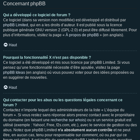
Concernant phpBB
Qui a développé ce logiciel de forum ?
Ce logiciel (dans sa version non modifiée) est développé et distribué par
phpBB Limited
, qui en a les droits d’auteur. Il est publié sous la licence
publique générale GNU version 2 (GPL-2.0) et peut être diffusé librement. Pour
plus d’informations, visitez la page «
À propos de phpBB
» (en anglais).
Haut
Pourquoi la fonctionnalité X n’est pas disponible ?
Ce logiciel a été développé et mis sous licence par phpBB Limited. Si vous
pensez qu’une fonctionnalité nécessite d’être ajoutée, visitez la page
phpBB Ideas
(en anglais) où vous pouvez voter pour des idées proposées ou
en suggérer de nouvelles.
Haut
Qui contacter pour les abus ou les questions légales concernant ce
forum ?
Contactez n’importe lequel des administrateurs de la liste « L’équipe du
forum ». Si vous restez sans réponse alors prenez contact avec le propriétaire
du domaine (en faisant une
recherche sur whois
) ou si un service gratuit est
utilisé (exemple : Yahoo!, Free, f2s.com, etc.), avec le service de gestion ou des
abus. Notez que phpBB Limited
n’a absolument aucun contrôle
et ne peut
être, en aucun cas, tenu pour responsable sur
comment
,
où
ou
par qui
ce