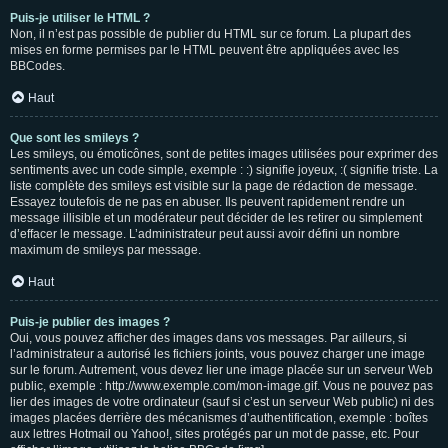
Puis-je utiliser le HTML ?
Non, il n’est pas possible de publier du HTML sur ce forum. La plupart des
mises en forme permises par le HTML peuvent être appliquées avec les
BBCodes.
Haut
Que sont les smileys ?
Les smileys, ou émoticônes, sont de petites images utilisées pour exprimer des
sentiments avec un code simple, exemple : :) signifie joyeux, :( signifie triste. La
liste complète des smileys est visible sur la page de rédaction de message.
Essayez toutefois de ne pas en abuser. Ils peuvent rapidement rendre un
message illisible et un modérateur peut décider de les retirer ou simplement
d’effacer le message. L’administrateur peut aussi avoir défini un nombre
maximum de smileys par message.
Haut
Puis-je publier des images ?
Oui, vous pouvez afficher des images dans vos messages. Par ailleurs, si
l’administrateur a autorisé les fichiers joints, vous pouvez charger une image
sur le forum. Autrement, vous devez lier une image placée sur un serveur Web
public, exemple : http://www.exemple.com/mon-image.gif. Vous ne pouvez pas
lier des images de votre ordinateur (sauf si c’est un serveur Web public) ni des
images placées derrière des mécanismes d’authentification, exemple : boîtes
aux lettres Hotmail ou Yahoo!, sites protégés par un mot de passe, etc. Pour