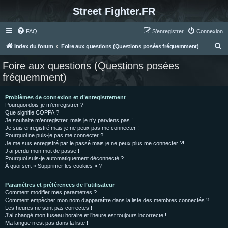
Street Fighter.FR
FAQ
S’enregistrer
Connexion
R
Index du forum
Foire aux questions (Questions posées fréquemment)
e
Foire aux questions (Questions posées
c
fréquemment)
h
e
Problèmes de connexion et d’enregistrement
Pourquoi dois-je m’enregistrer ?
r
Que signifie COPPA ?
c
Je souhaite m’enregistrer, mais je n’y parviens pas !
Je suis enregistré mais je ne peux pas me connecter !
h
Pourquoi ne puis-je pas me connecter ?
Je me suis enregistré par le passé mais je ne peux plus me connecter ?!
e
J’ai perdu mon mot de passe !
r
Pourquoi suis-je automatiquement déconnecté ?
À quoi sert « Supprimer les cookies » ?
Paramètres et préférences de l’utilisateur
Comment modifier mes paramètres ?
Comment empêcher mon nom d’apparaître dans la liste des membres connectés ?
Les heures ne sont pas correctes !
J’ai changé mon fuseau horaire et l’heure est toujours incorrecte !
Ma langue n’est pas dans la liste !