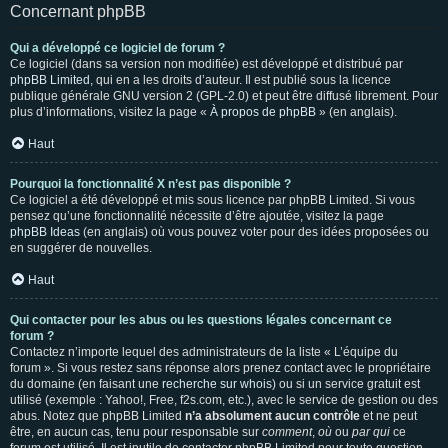
Concernant phpBB
Qui a développé ce logiciel de forum ?
Ce logiciel (dans sa version non modifiée) est développé et distribué par
phpBB Limited
, qui en a les droits d’auteur. Il est publié sous la licence
publique générale GNU version 2 (GPL-2.0) et peut être diffusé librement. Pour
plus d’informations, visitez la page «
À propos de phpBB
» (en anglais).
Haut
Pourquoi la fonctionnalité X n’est pas disponible ?
Ce logiciel a été développé et mis sous licence par phpBB Limited. Si vous
pensez qu’une fonctionnalité nécessite d’être ajoutée, visitez la page
phpBB Ideas
(en anglais) où vous pouvez voter pour des idées proposées ou
en suggérer de nouvelles.
Haut
Qui contacter pour les abus ou les questions légales concernant ce
forum ?
Contactez n’importe lequel des administrateurs de la liste « L’équipe du
forum ». Si vous restez sans réponse alors prenez contact avec le propriétaire
du domaine (en faisant une
recherche sur whois
) ou si un service gratuit est
utilisé (exemple : Yahoo!, Free, f2s.com, etc.), avec le service de gestion ou des
abus. Notez que phpBB Limited
n’a absolument aucun contrôle
et ne peut
être, en aucun cas, tenu pour responsable sur
comment
,
où
ou
par qui
ce