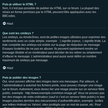
Puis-je utiliser le HTML ?
Non, il n’est pas possible de publier du HTML sur ce forum. La plupart des
mises en forme permises par le HTML peuvent être appliquées avec les
BBCodes.
Haut
Que sont les smileys ?
Les smileys, ou émoticônes, sont de petites images utilisées pour exprimer des
sentiments avec un code simple, exemple : :) signifie joyeux, :( signifie triste. La
liste complète des smileys est visible sur la page de rédaction de message.
Essayez toutefois de ne pas en abuser. Ils peuvent rapidement rendre un
message illisible et un modérateur peut décider de les retirer ou simplement
d’effacer le message. L’administrateur peut aussi avoir défini un nombre
maximum de smileys par message.
Haut
Puis-je publier des images ?
Oui, vous pouvez afficher des images dans vos messages. Par ailleurs, si
l’administrateur a autorisé les fichiers joints, vous pouvez charger une image
sur le forum. Autrement, vous devez lier une image placée sur un serveur Web
public, exemple : http://www.exemple.com/mon-image.gif. Vous ne pouvez pas
lier des images de votre ordinateur (sauf si c’est un serveur Web public) ni des
images placées derrière des mécanismes d’authentification, exemple : boîtes
aux lettres Hotmail ou Yahoo!, sites protégés par un mot de passe, etc. Pour