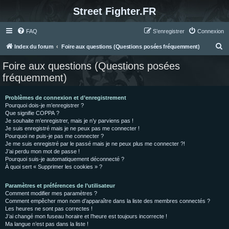
Street Fighter.FR
FAQ
S’enregistrer
Connexion
R
Index du forum
Foire aux questions (Questions posées fréquemment)
e
Foire aux questions (Questions posées
c
fréquemment)
h
e
Problèmes de connexion et d’enregistrement
Pourquoi dois-je m’enregistrer ?
r
Que signifie COPPA ?
c
Je souhaite m’enregistrer, mais je n’y parviens pas !
Je suis enregistré mais je ne peux pas me connecter !
h
Pourquoi ne puis-je pas me connecter ?
Je me suis enregistré par le passé mais je ne peux plus me connecter ?!
e
J’ai perdu mon mot de passe !
r
Pourquoi suis-je automatiquement déconnecté ?
À quoi sert « Supprimer les cookies » ?
Paramètres et préférences de l’utilisateur
Comment modifier mes paramètres ?
Comment empêcher mon nom d’apparaître dans la liste des membres connectés ?
Les heures ne sont pas correctes !
J’ai changé mon fuseau horaire et l’heure est toujours incorrecte !
Ma langue n’est pas dans la liste !