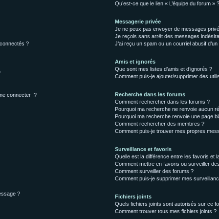
Qu’est-ce que le lien « L’équipe du forum » 
Messagerie privée
Je ne peux pas envoyer de messages privé
Je reçois sans arrêt des messages indésira
 connectés ?
J’ai reçu un spam ou un courriel abusif d’u
Amis et ignorés
Que sont mes listes d’amis et d’ignorés ?
?
Comment puis-je ajouter/supprimer des utilis
Recherche dans les forums
e connecter !?
Comment rechercher dans les forums ?
Pourquoi ma recherche ne renvoie aucun ré
Pourquoi ma recherche renvoie une page bl
Comment rechercher des membres ?
Comment puis-je trouver mes propres mess
Surveillance et favoris
Quelle est la différence entre les favoris et l
Comment mettre en favoris ou surveiller des
Comment surveiller des forums ?
Comment puis-je supprimer mes surveillanc
message ?
Fichiers joints
Quels fichiers joints sont autorisés sur ce f
Comment trouver tous mes fichiers joints ?