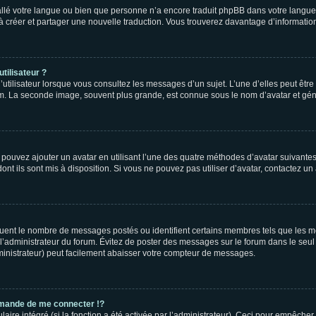
nstallé votre langue ou bien que personne n’a encore traduit phpBB dans votre lang
s à créer et partager une nouvelle traduction. Vous trouverez davantage d’information
tilisateur ?
utilisateur lorsque vous consultez les messages d’un sujet. L’une d’elles peut êtr
rum. La seconde image, souvent plus grande, est connue sous le nom d’avatar et 
s pouvez ajouter un avatar en utilisant l’une des quatre méthodes d’avatar suivantes 
ont ils sont mis à disposition. Si vous ne pouvez pas utiliser d’avatar, contactez un
iquent le nombre de messages postés ou identifient certains membres tels que les 
ar l’administrateur du forum. Évitez de poster des messages sur le forum dans le seu
ministrateur) peut facilement abaisser votre compteur de messages.
mande de me connecter !?
re intégré (si la fonction a été activée par l’administrateur). Ceci pour empêcher l’u