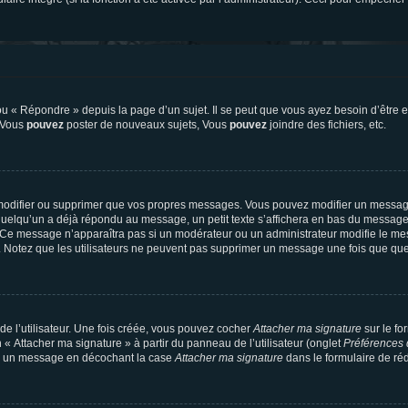
 « Répondre » depuis la page d’un sujet. Il se peut que vous ayez besoin d’être e
: Vous
pouvez
poster de nouveaux sujets, Vous
pouvez
joindre des fichiers, etc.
modifier ou supprimer que vos propres messages. Vous pouvez modifier un message
lqu’un a déjà répondu au message, un petit texte s’affichera en bas du message ind
n. Ce message n’apparaîtra pas si un modérateur ou un administrateur modifie le mes
ive. Notez que les utilisateurs ne peuvent pas supprimer un message une fois que qu
e l’utilisateur. Une fois créée, vous pouvez cocher
Attacher ma signature
sur le fo
 « Attacher ma signature » à partir du panneau de l’utilisateur (onglet
Préférences 
 à un message en décochant la case
Attacher ma signature
dans le formulaire de ré