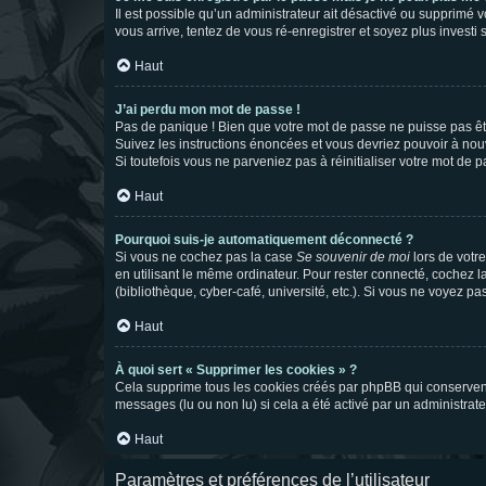
Il est possible qu’un administrateur ait désactivé ou supprimé 
vous arrive, tentez de vous ré-enregistrer et soyez plus investi s
Haut
J’ai perdu mon mot de passe !
Pas de panique ! Bien que votre mot de passe ne puisse pas être
Suivez les instructions énoncées et vous devriez pouvoir à no
Si toutefois vous ne parveniez pas à réinitialiser votre mot de 
Haut
Pourquoi suis-je automatiquement déconnecté ?
Si vous ne cochez pas la case
Se souvenir de moi
lors de votr
en utilisant le même ordinateur. Pour rester connecté, cochez 
(bibliothèque, cyber-café, université, etc.). Si vous ne voyez pa
Haut
À quoi sert « Supprimer les cookies » ?
Cela supprime tous les cookies créés par phpBB qui conservent v
messages (lu ou non lu) si cela a été activé par un administra
Haut
Paramètres et préférences de l’utilisateur