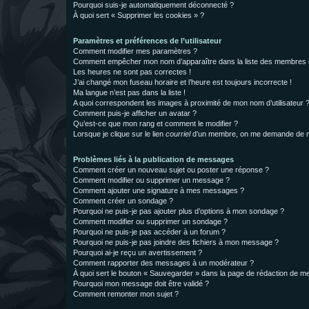
Pourquoi suis-je automatiquement déconnecté ?
À quoi sert « Supprimer les cookies » ?
Paramètres et préférences de l’utilisateur
Comment modifier mes paramètres ?
Comment empêcher mon nom d’apparaître dans la liste des membres
Les heures ne sont pas correctes !
J’ai changé mon fuseau horaire et l’heure est toujours incorrecte !
Ma langue n’est pas dans la liste !
A quoi correspondent les images à proximité de mon nom d’utilisateur 
Comment puis-je afficher un avatar ?
Qu’est-ce que mon rang et comment le modifier ?
Lorsque je clique sur le lien
courriel
d’un membre, on me demande de m
Problèmes liés à la publication de messages
Comment créer un nouveau sujet ou poster une réponse ?
Comment modifier ou supprimer un message ?
Comment ajouter une signature à mes messages ?
Comment créer un sondage ?
Pourquoi ne puis-je pas ajouter plus d’options à mon sondage ?
Comment modifier ou supprimer un sondage ?
Pourquoi ne puis-je pas accéder à un forum ?
Pourquoi ne puis-je pas joindre des fichiers à mon message ?
Pourquoi ai-je reçu un avertissement ?
Comment rapporter des messages à un modérateur ?
À quoi sert le bouton « Sauvegarder » dans la page de rédaction de 
Pourquoi mon message doit être validé ?
Comment remonter mon sujet ?