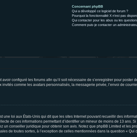
Concernant phpBB
Qui a développé ce logiciel de forum ?
Pourquoi la fonctionnalité X n’est pas dispon
Qui contacter pour les abus ou les questio
Comment puis-je contacter un administrateu
t avoir configuré les forums afin qu’il soit nécessaire de s’enregistrer pour poster
x invités comme les avatars personnalisés, la messagerie privée, l’envoi de courri
t une loi aux États-Unis qui dit que les sites Internet pouvant recueillir des infor
ollecte de ces informations permettant d’identifier un mineur de moins de 13 ans. S
tez un conseiller juridique pour obtenir son avis. Notez que phpBB Limited et les pr
gales de toutes sortes, à l’exception de celles mentionnées dans la question « Qui