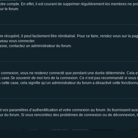
votre compte. En effet, il est courant de supprimer régulièrement les membres ne pos
ur le forum.
 récupéré, il peut facilement être réinitialisé. Pour ce faire, rendez vous sur la p
uveau vous connecter.
passe, contactez un administrateur du forum.
e connexion, vous ne resterez connecté que pendant une durée déterminée. Cela em
la case
Se souvenir de moi
lors de la connexion. Ce n’est pas recommandé si vous u
s cette case, cela signifie qu’un administrateur du forum a désactivé cette fonctionna
os paramètres d’authentification et votre connexion au forum. Ils fournissent aussi
teur du forum. Si vous rencontrez des problèmes de connexion ou de déconnexion, l