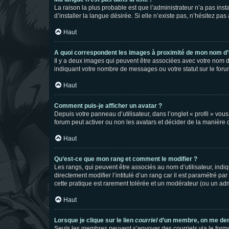
La raison la plus probable est que l’administrateur n’a pas i
d’installer la langue désirée. Si elle n’existe pas, n’hésitez pa
Haut
A quoi correspondent les images à proximité de mon nom d’u
Il y a deux images qui peuvent être associées avec votre nom d’
indiquant votre nombre de messages ou votre statut sur le fo
Haut
Comment puis-je afficher un avatar ?
Depuis votre panneau d’utilisateur, dans l’onglet « profil » vou
forum peut activer ou non les avatars et décider de la manière d
Haut
Qu’est-ce que mon rang et comment le modifier ?
Les rangs, qui peuvent être associés au nom d’utilisateur, ind
directement modifier l’intitulé d’un rang car il est paramétré p
cette pratique est rarement tolérée et un modérateur (ou un ad
Haut
Lorsque je clique sur le lien
courriel
d’un membre, on me de
Seuls les membres peuvent s’envoyer des courriels via le formulai