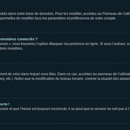
ockés dans notre base de données. Pour les modifier, accédez au
Panneau de l’util
 permettra de modifier tous les paramètres et préférences de votre compte.
s membres connectés ?
forum », vous trouverez l’option
Masquer ma présence en ligne
. Si vous l’activez, 
es invisibles.
ifférent de celui dans lequel vous êtes. Dans ce cas, accédez au
panneau de l’utilisa
ney, etc.). Notez que la modification du fuseau horaire, comme la plupart des para
ecte !
aire et que l’heure est toujours incorrecte, il se peut que le serveur ne soit pas à