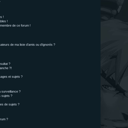
?
s !
bles !
n membre de ce forum !
ateurs de ma liste d’amis ou d’ignorés ?
sultat ?
anche ?!
ages et sujets ?
a surveillance ?
 sujets ?
es de sujets ?
orum ?