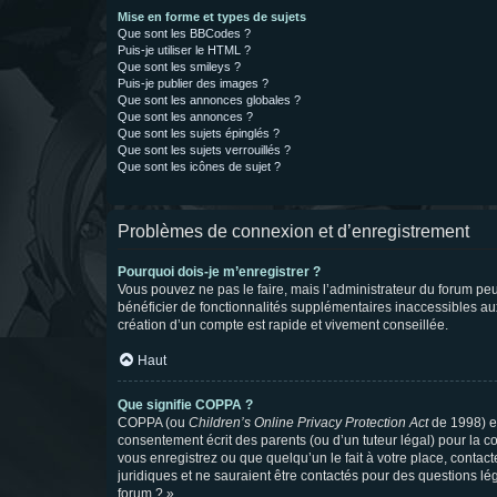
Mise en forme et types de sujets
Que sont les BBCodes ?
Puis-je utiliser le HTML ?
Que sont les smileys ?
Puis-je publier des images ?
Que sont les annonces globales ?
Que sont les annonces ?
Que sont les sujets épinglés ?
Que sont les sujets verrouillés ?
Que sont les icônes de sujet ?
Problèmes de connexion et d’enregistrement
Pourquoi dois-je m’enregistrer ?
Vous pouvez ne pas le faire, mais l’administrateur du forum peu
bénéficier de fonctionnalités supplémentaires inaccessibles au
création d’un compte est rapide et vivement conseillée.
Haut
Que signifie COPPA ?
COPPA (ou
Children’s Online Privacy Protection Act
de 1998) es
consentement écrit des parents (ou d’un tuteur légal) pour la c
vous enregistrez ou que quelqu’un le fait à votre place, contac
juridiques et ne sauraient être contactés pour des questions lé
forum ? ».