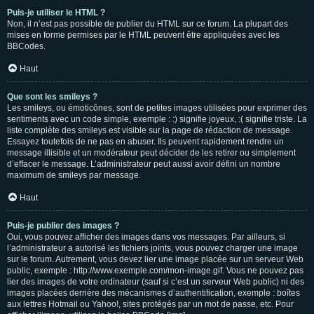
Puis-je utiliser le HTML ?
Non, il n’est pas possible de publier du HTML sur ce forum. La plupart des
mises en forme permises par le HTML peuvent être appliquées avec les
BBCodes.
Haut
Que sont les smileys ?
Les smileys, ou émoticônes, sont de petites images utilisées pour exprimer des
sentiments avec un code simple, exemple : :) signifie joyeux, :( signifie triste. La
liste complète des smileys est visible sur la page de rédaction de message.
Essayez toutefois de ne pas en abuser. Ils peuvent rapidement rendre un
message illisible et un modérateur peut décider de les retirer ou simplement
d’effacer le message. L’administrateur peut aussi avoir défini un nombre
maximum de smileys par message.
Haut
Puis-je publier des images ?
Oui, vous pouvez afficher des images dans vos messages. Par ailleurs, si
l’administrateur a autorisé les fichiers joints, vous pouvez charger une image
sur le forum. Autrement, vous devez lier une image placée sur un serveur Web
public, exemple : http://www.exemple.com/mon-image.gif. Vous ne pouvez pas
lier des images de votre ordinateur (sauf si c’est un serveur Web public) ni des
images placées derrière des mécanismes d’authentification, exemple : boîtes
aux lettres Hotmail ou Yahoo!, sites protégés par un mot de passe, etc. Pour