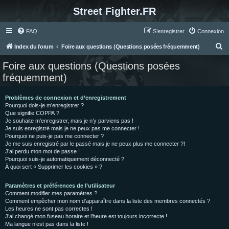
Street Fighter.FR
FAQ
S’enregistrer
Connexion
R
Index du forum
Foire aux questions (Questions posées fréquemment)
e
Foire aux questions (Questions posées
c
fréquemment)
h
e
Problèmes de connexion et d’enregistrement
Pourquoi dois-je m’enregistrer ?
r
Que signifie COPPA ?
c
Je souhaite m’enregistrer, mais je n’y parviens pas !
Je suis enregistré mais je ne peux pas me connecter !
h
Pourquoi ne puis-je pas me connecter ?
Je me suis enregistré par le passé mais je ne peux plus me connecter ?!
e
J’ai perdu mon mot de passe !
r
Pourquoi suis-je automatiquement déconnecté ?
À quoi sert « Supprimer les cookies » ?
Paramètres et préférences de l’utilisateur
Comment modifier mes paramètres ?
Comment empêcher mon nom d’apparaître dans la liste des membres connectés ?
Les heures ne sont pas correctes !
J’ai changé mon fuseau horaire et l’heure est toujours incorrecte !
Ma langue n’est pas dans la liste !