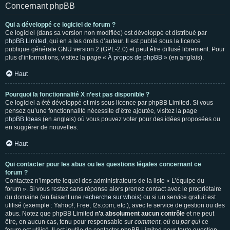
Concernant phpBB
Qui a développé ce logiciel de forum ?
Ce logiciel (dans sa version non modifiée) est développé et distribué par
phpBB Limited
, qui en a les droits d’auteur. Il est publié sous la licence
publique générale GNU version 2 (GPL-2.0) et peut être diffusé librement. Pour
plus d’informations, visitez la page «
À propos de phpBB
» (en anglais).
Haut
Pourquoi la fonctionnalité X n’est pas disponible ?
Ce logiciel a été développé et mis sous licence par phpBB Limited. Si vous
pensez qu’une fonctionnalité nécessite d’être ajoutée, visitez la page
phpBB Ideas
(en anglais) où vous pouvez voter pour des idées proposées ou
en suggérer de nouvelles.
Haut
Qui contacter pour les abus ou les questions légales concernant ce
forum ?
Contactez n’importe lequel des administrateurs de la liste « L’équipe du
forum ». Si vous restez sans réponse alors prenez contact avec le propriétaire
du domaine (en faisant une
recherche sur whois
) ou si un service gratuit est
utilisé (exemple : Yahoo!, Free, f2s.com, etc.), avec le service de gestion ou des
abus. Notez que phpBB Limited
n’a absolument aucun contrôle
et ne peut
être, en aucun cas, tenu pour responsable sur
comment
,
où
ou
par qui
ce