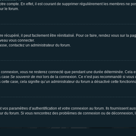
votre compte. En effet, il est courant de supprimer régulièrement les membres ne pos
ur le forum.
 récupéré, il peut facilement être réinitialisé. Pour ce faire, rendez vous sur la p
uveau vous connecter.
passe, contactez un administrateur du forum.
e connexion, vous ne resterez connecté que pendant une durée déterminée. Cela em
la case
Se souvenir de moi
lors de la connexion. Ce n’est pas recommandé si vous u
s cette case, cela signifie qu’un administrateur du forum a désactivé cette fonctionna
os paramètres d’authentification et votre connexion au forum. Ils fournissent aussi
teur du forum. Si vous rencontrez des problèmes de connexion ou de déconnexion, l