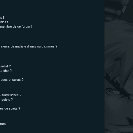
?
s !
bles !
n membre de ce forum !
ateurs de ma liste d’amis ou d’ignorés ?
sultat ?
anche ?!
ages et sujets ?
a surveillance ?
 sujets ?
es de sujets ?
orum ?