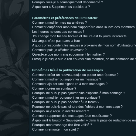
Pourquoi suis-je automatiquement déconnecté ?
À quoi sert « Supprimer les cookies » ?
Paramètres et préférences de l’utilisateur
Comment modifier mes paramètres ?
Comment empêcher mon nom d’apparaître dans la liste des membres
Les heures ne sont pas correctes !
J’ai changé mon fuseau horaire et l’heure est toujours incorrecte !
Ma langue n’est pas dans la liste !
A quoi correspondent les images à proximité de mon nom d’utilisateur 
Comment puis-je afficher un avatar ?
Qu’est-ce que mon rang et comment le modifier ?
Lorsque je clique sur le lien
courriel
d’un membre, on me demande de m
Problèmes liés à la publication de messages
Comment créer un nouveau sujet ou poster une réponse ?
Comment modifier ou supprimer un message ?
Comment ajouter une signature à mes messages ?
Comment créer un sondage ?
Pourquoi ne puis-je pas ajouter plus d’options à mon sondage ?
Comment modifier ou supprimer un sondage ?
Pourquoi ne puis-je pas accéder à un forum ?
Pourquoi ne puis-je pas joindre des fichiers à mon message ?
Pourquoi ai-je reçu un avertissement ?
Comment rapporter des messages à un modérateur ?
À quoi sert le bouton « Sauvegarder » dans la page de rédaction de 
Pourquoi mon message doit être validé ?
Comment remonter mon sujet ?