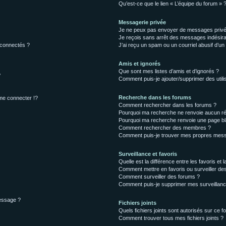
Qu’est-ce que le lien « L’équipe du forum » 
Messagerie privée
Je ne peux pas envoyer de messages privé
Je reçois sans arrêt des messages indésira
 connectés ?
J’ai reçu un spam ou un courriel abusif d’u
Amis et ignorés
Que sont mes listes d’amis et d’ignorés ?
?
Comment puis-je ajouter/supprimer des utilis
Recherche dans les forums
e connecter !?
Comment rechercher dans les forums ?
Pourquoi ma recherche ne renvoie aucun ré
Pourquoi ma recherche renvoie une page bl
Comment rechercher des membres ?
Comment puis-je trouver mes propres mess
Surveillance et favoris
Quelle est la différence entre les favoris et l
Comment mettre en favoris ou surveiller des
Comment surveiller des forums ?
Comment puis-je supprimer mes surveillanc
message ?
Fichiers joints
Quels fichiers joints sont autorisés sur ce f
Comment trouver tous mes fichiers joints ?