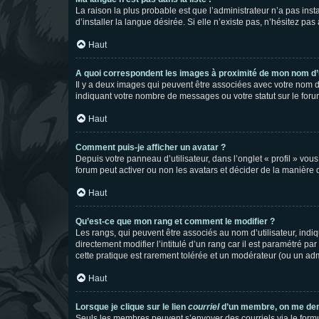
La raison la plus probable est que l’administrateur n’a pas i
d’installer la langue désirée. Si elle n’existe pas, n’hésitez pa
Haut
A quoi correspondent les images à proximité de mon nom d’u
Il y a deux images qui peuvent être associées avec votre nom d’
indiquant votre nombre de messages ou votre statut sur le fo
Haut
Comment puis-je afficher un avatar ?
Depuis votre panneau d’utilisateur, dans l’onglet « profil » vou
forum peut activer ou non les avatars et décider de la manière d
Haut
Qu’est-ce que mon rang et comment le modifier ?
Les rangs, qui peuvent être associés au nom d’utilisateur, ind
directement modifier l’intitulé d’un rang car il est paramétré p
cette pratique est rarement tolérée et un modérateur (ou un ad
Haut
Lorsque je clique sur le lien
courriel
d’un membre, on me de
Seuls les membres peuvent s’envoyer des courriels via le formulai