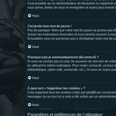
Il est possible qu’un administrateur ait désactivé ou supprimé 
vous arrive, tentez de vous ré-enregistrer et soyez plus investi s
Haut
J’ai perdu mon mot de passe !
Pas de panique ! Bien que votre mot de passe ne puisse pas être
Suivez les instructions énoncées et vous devriez pouvoir à no
Si toutefois vous ne parveniez pas à réinitialiser votre mot de 
Haut
Pourquoi suis-je automatiquement déconnecté ?
Si vous ne cochez pas la case
Se souvenir de moi
lors de votr
en utilisant le même ordinateur. Pour rester connecté, cochez 
(bibliothèque, cyber-café, université, etc.). Si vous ne voyez pa
Haut
À quoi sert « Supprimer les cookies » ?
Cela supprime tous les cookies créés par phpBB qui conservent v
messages (lu ou non lu) si cela a été activé par un administra
Haut
Paramètres et préférences de l’utilisateur