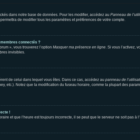
ockés dans notre base de données. Pour les modifier, accédez au
Panneau de l’util
 permettra de modifier tous les paramètres et préférences de votre compte.
s membres connectés ?
forum », vous trouverez l’option
Masquer ma présence en ligne
. Si vous l’activez, 
es invisibles.
ifférent de celui dans lequel vous êtes. Dans ce cas, accédez au
panneau de l’utilisa
ney, etc.). Notez que la modification du fuseau horaire, comme la plupart des para
ecte !
aire et que l’heure est toujours incorrecte, il se peut que le serveur ne soit pas à