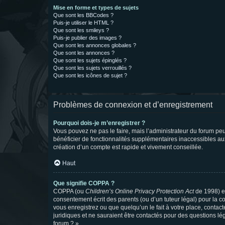
Mise en forme et types de sujets
Que sont les BBCodes ?
Puis-je utiliser le HTML ?
Que sont les smileys ?
Puis-je publier des images ?
Que sont les annonces globales ?
Que sont les annonces ?
Que sont les sujets épinglés ?
Que sont les sujets verrouillés ?
Que sont les icônes de sujet ?
Problèmes de connexion et d’enregistrement
Pourquoi dois-je m’enregistrer ?
Vous pouvez ne pas le faire, mais l’administrateur du forum peu
bénéficier de fonctionnalités supplémentaires inaccessibles au
création d’un compte est rapide et vivement conseillée.
Haut
Que signifie COPPA ?
COPPA (ou
Children’s Online Privacy Protection Act
de 1998) es
consentement écrit des parents (ou d’un tuteur légal) pour la c
vous enregistrez ou que quelqu’un le fait à votre place, contac
juridiques et ne sauraient être contactés pour des questions lé
forum ? ».