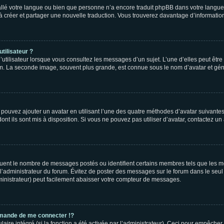
nstallé votre langue ou bien que personne n’a encore traduit phpBB dans votre lang
s à créer et partager une nouvelle traduction. Vous trouverez davantage d’information
tilisateur ?
utilisateur lorsque vous consultez les messages d’un sujet. L’une d’elles peut êtr
rum. La seconde image, souvent plus grande, est connue sous le nom d’avatar et 
s pouvez ajouter un avatar en utilisant l’une des quatre méthodes d’avatar suivantes 
ont ils sont mis à disposition. Si vous ne pouvez pas utiliser d’avatar, contactez un
iquent le nombre de messages postés ou identifient certains membres tels que les 
ar l’administrateur du forum. Évitez de poster des messages sur le forum dans le seu
ministrateur) peut facilement abaisser votre compteur de messages.
mande de me connecter !?
re intégré (si la fonction a été activée par l’administrateur). Ceci pour empêcher l’u