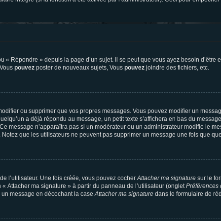
 « Répondre » depuis la page d’un sujet. Il se peut que vous ayez besoin d’être e
: Vous
pouvez
poster de nouveaux sujets, Vous
pouvez
joindre des fichiers, etc.
modifier ou supprimer que vos propres messages. Vous pouvez modifier un message
lqu’un a déjà répondu au message, un petit texte s’affichera en bas du message ind
n. Ce message n’apparaîtra pas si un modérateur ou un administrateur modifie le mes
ive. Notez que les utilisateurs ne peuvent pas supprimer un message une fois que qu
e l’utilisateur. Une fois créée, vous pouvez cocher
Attacher ma signature
sur le fo
 « Attacher ma signature » à partir du panneau de l’utilisateur (onglet
Préférences 
 à un message en décochant la case
Attacher ma signature
dans le formulaire de ré